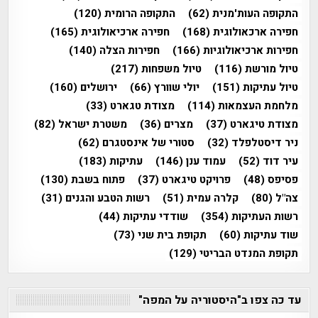
התקופה העות'מנית
(62)
התקופה הרומית
(120)
חפירה ארכאולוגית
(168)
חפירה ארכיאולוגית
(165)
חפירות ארכיאולוגיות
(166)
חפירות הצלה
(140)
טיול מורשת
(116)
טיול משפחות
(217)
טיול עתיקות
(151)
יולי שוורץ
(66)
ירושלים
(160)
מלחמת העצמאות
(114)
מצודת טגארט
(33)
מצודת טיגארט
(37)
מצרים
(36)
משטרת ישראל
(82)
ניר דיסטלפלד
(32)
סטורי של אינסטגרם
(62)
עיר דוד
(52)
עמוד ענן
(146)
עתיקות
(183)
פסיפס
(48)
פרויקט טיגארט
(37)
פתוח בשבת
(130)
צה"ל
(80)
קלרה עמית
(51)
רשות הטבע והגנים
(31)
רשות העתיקות
(354)
שודדי עתיקות
(44)
שוד עתיקות
(60)
תקופת בית שני
(73)
תקופת המנדט הבריטי
(129)
עד כה צפו ב"היסטוריה על המפה"