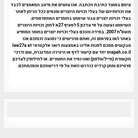
עימם במועד כתיבת הכתבה. אנו עושים את מיטב המאמצים לכבד
את זכויותיהם של בעלי זכויות היוצרים ומנסים ככל הניתן לאתר
בעלי זכויות יוצרים עבור שימוש בחומרים המתפרסמים.
השימוש נעשה על פי עדכון 5 לסעיף 27א לחוק זכויות היוצרים
תשס"ח 2007. במידה והנכם בעלי זכויות יוצרים בחומר המופיע
באתר ו/או בפרסום זה, ואתם מרגישים כי נפגעה זכותכם אנו
מבקשים ממכם לפנות אלינו באמצעות דואר אלקטרוני law27a at
mapah.co.il יחד עם קישור לדף או היצירה המדוברת, שם ודרכי
תקשורת (מייל/טלפון) ואנו נסיר את החומרים. או לחילופין לעדכון
פרטיכם ומתן קרדיט כנדרש וזאת על פי דרישתכם והסכמתכם.
אפי אליאן , היסטוריה על המפה , פרוייקט טיגארט , Efi Elian ,
Tegart Fort , tegart fortress