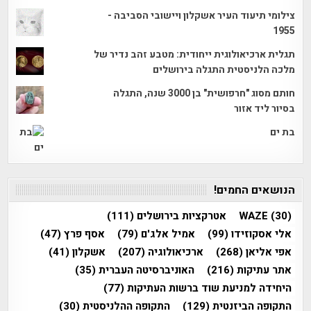
צילומי תיעוד העיר אשקלון ויישובי הסביבה -
1955
תגלית ארכיאולוגית ייחודית: מטבע זהב נדיר של
מלכה הלניסטית התגלה בירושלים
חותם מסוג "חרפושית" בן 3000 שנה, התגלה
בסיור ליד אזור
בת ים
הנושאים החמים!
(30)
WAZE
אטרקציות בירושלים
(111)
אלי אסקוזידו
(99)
אמיל אלג'ם
(79)
אסף פרץ
(47)
אפי אליאן
(268)
ארכיאולוגיה
(207)
אשקלון
(41)
אתר עתיקות
(216)
האוניברסיטה העברית
(35)
היחידה למניעת שוד ברשות העתיקות
(77)
התקופה הביזנטית
(129)
התקופה ההלניסטית
(30)