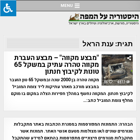
Ski
MENU
t
conten
תגית:
ענת הראל
"מבצע מקווה" – מבצע העברת
מקווה טהרה עתיק במשקל 65
טונות לקיבוץ חנתון
מקווה טהרה בן 2000 שנה ובמשקל 65 טון הועבר
86
4977
במבצע מורכב מאתר עתיקות ליד צומת המוביל
לקיבוץ חנתון. המקווה נחשף במהלך חפירות הצלה במקום בו מוקם
מחלף צומת המוביל כתב:…
הבהרה:
התמונות המפורסמות במסגרת הכתבות באתר מתקבלות
מגורמים שונים ו/או מצולמות מטעם אנשי האתר. תמונות אשר
מתקבלות מגורמים חיצוניים מתפרסמות בהתאם למידע שהתקבל