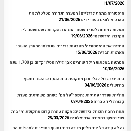
11/07/2026
היסטוריה מתחת לרגליים | המערה הנדירה מטלטלת את
הארכיאולוגים בפוריידיס
21/06/2026
תעלומה מתחת לפני השטח: המנהרה הקדומה שנחשפה ליד
הקיבוץ הירושלמי
19/06/2026
החזירו את ההיסטוריה! מטבעות נדירים שנעלמו מהארץ הושבו
מארצות הברית
15/06/2026
הפתעה במכתש הילד שהרים אבן וגילה פסלון קדום בן 1,700 שנה
10/06/2026
בית יוצר גדול לכלי אבן מתקופת בית המקדש השני נחשף
בירושלים
04/06/2026
חוליית שודדי עתיקות נתפסו "על חם" כשהם משחיתים מערת
קבורה ליד טבריה
03/04/2026
תחת רחבת הכותל בירושלים: מקווה טהרה קדום מתקופת ימי בית
שני נחשף בחפירה ארכיאלוגית
25/03/2026
זה לא קורה כל יום: תליון מנורה נדיר נחשף בחפירות למרגלות הר