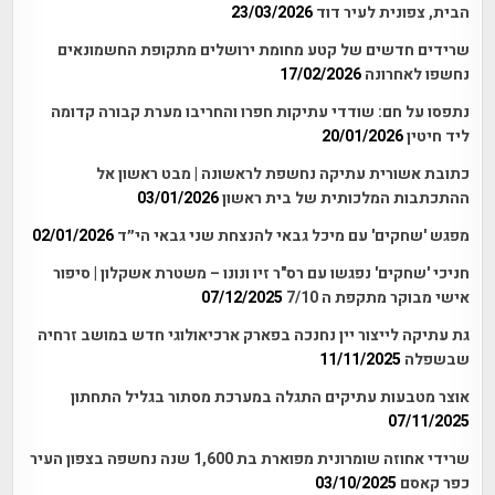
הבית, צפונית לעיר דוד
23/03/2026
שרידים חדשים של קטע מחומת ירושלים מתקופת החשמונאים
נחשפו לאחרונה
17/02/2026
נתפסו על חם: שודדי עתיקות חפרו והחריבו מערת קבורה קדומה
ליד חיטין
20/01/2026
כתובת אשורית עתיקה נחשפת לראשונה | מבט ראשון אל
ההתכתבות המלכותית של בית ראשון
03/01/2026
מפגש 'שחקים' עם מיכל גבאי להנצחת שני גבאי הי״ד
02/01/2026
חניכי 'שחקים' נפגשו עם רס"ר זיו ונונו – משטרת אשקלון | סיפור
אישי מבוקר מתקפת ה 7/10
07/12/2025
גת עתיקה לייצור יין נחנכה בפארק ארכיאולוגי חדש במושב זרחיה
שבשפלה
11/11/2025
אוצר מטבעות עתיקים התגלה במערכת מסתור בגליל התחתון
07/11/2025
שרידי אחוזה שומרונית מפוארת בת 1,600 שנה נחשפה בצפון העיר
כפר קאסם
03/10/2025