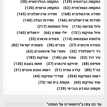
התקופה הביזנטית
(129)
התקופה ההלניסטית
(30)
התקופה העות'מנית
(62)
התקופה הרומית
(120)
חפירה ארכאולוגית
(168)
חפירה ארכיאולוגית
(165)
חפירות ארכיאולוגיות
(166)
חפירות הצלה
(140)
טיול מורשת
(116)
טיול משפחות
(217)
טיול עתיקות
(151)
יולי שוורץ
(66)
ירושלים
(160)
מלחמת העצמאות
(114)
מצודת טגארט
(33)
מצודת טיגארט
(37)
מצרים
(36)
משטרת ישראל
(82)
ניר דיסטלפלד
(32)
סטורי של אינסטגרם
(62)
עיר דוד
(52)
עמוד ענן
(146)
עתיקות
(183)
פסיפס
(48)
פרויקט טיגארט
(37)
פתוח בשבת
(130)
צה"ל
(80)
קלרה עמית
(51)
רשות הטבע והגנים
(31)
רשות העתיקות
(354)
שודדי עתיקות
(44)
שוד עתיקות
(60)
תקופת בית שני
(73)
תקופת המנדט הבריטי
(129)
עד כה צפו ב"היסטוריה על המפה"