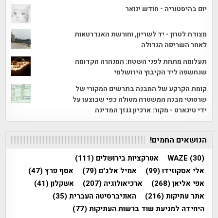
יום בהיסטוריה - חודש ינואר
מצודת לטרון - יד לשריון, וחורשת האנדרטאות
לאחר השריפה הגדולה
תעלומה מתחת לפני השטח: המנהרה הקדומה
שנחשפה ליד הקיבוץ הירושלמי
קומת הקרקע של המבנה בתרשים המקורי של
שרטוטי מבנה המשטרה מטולה כפי שבוצעו על
ידי טיגארט - מקור: ארכיון גנזך המדינה
הנושאים החמים!
(30)
WAZE
אטרקציות בירושלים
(111)
אלי אסקוזידו
(99)
אמיל אלג'ם
(79)
אסף פרץ
(47)
אפי אליאן
(268)
ארכיאולוגיה
(207)
אשקלון
(41)
אתר עתיקות
(216)
האוניברסיטה העברית
(35)
היחידה למניעת שוד ברשות העתיקות
(77)