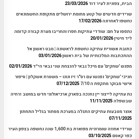
הבית, צפונית לעיר דוד
23/03/2026
שרידים חדשים של קטע מחומת ירושלים מתקופת החשמונאים
נחשפו לאחרונה
17/02/2026
נתפסו על חם: שודדי עתיקות חפרו והחריבו מערת קבורה קדומה
ליד חיטין
20/01/2026
כתובת אשורית עתיקה נחשפת לראשונה | מבט ראשון אל
ההתכתבות המלכותית של בית ראשון
03/01/2026
מפגש 'שחקים' עם מיכל גבאי להנצחת שני גבאי הי״ד
02/01/2026
חניכי 'שחקים' נפגשו עם רס"ר זיו ונונו – משטרת אשקלון | סיפור
אישי מבוקר מתקפת ה 7/10
07/12/2025
גת עתיקה לייצור יין נחנכה בפארק ארכיאולוגי חדש במושב זרחיה
שבשפלה
11/11/2025
אוצר מטבעות עתיקים התגלה במערכת מסתור בגליל התחתון
07/11/2025
שרידי אחוזה שומרונית מפוארת בת 1,600 שנה נחשפה בצפון העיר
כפר קאסם
03/10/2025