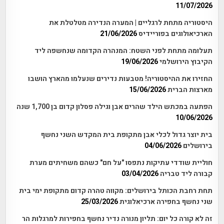
11/07/2026
היסטוריה מתחת לרגליים | המערה הנדירה מטלטלת את
הארכיאולוגים בפוריידיס
21/06/2026
תעלומה מתחת לפני השטח: המנהרה הקדומה שנחשפה ליד
הקיבוץ הירושלמי
19/06/2026
החזירו את ההיסטוריה! מטבעות נדירים שנעלמו מהארץ הושבו
מארצות הברית
15/06/2026
הפתעה במכתש הילד שהרים אבן וגילה פסלון קדום בן 1,700 שנה
10/06/2026
בית יוצר גדול לכלי אבן מתקופת בית המקדש השני נחשף
בירושלים
04/06/2026
חוליית שודדי עתיקות נתפסו "על חם" כשהם משחיתים מערת
קבורה ליד טבריה
03/04/2026
תחת רחבת הכותל בירושלים: מקווה טהרה קדום מתקופת ימי בית
שני נחשף בחפירה ארכיאלוגית
25/03/2026
זה לא קורה כל יום: תליון מנורה נדיר נחשף בחפירות למרגלות הר