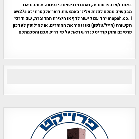
באתר ו/או בפרסום זה, ואתם מרגישים כי נפגעה זכותכם אנו
מבקשים ממכם לפנות אלינו באמצעות דואר אלקטרוני law27a at
mapah.co.il יחד עם קישור לדף או היצירה המדוברת, שם ודרכי
תקשורת (מייל/טלפון) ואנו נסיר את החומרים. או לחילופין לעדכון
פרטיכם ומתן קרדיט כנדרש וזאת על פי דרישתכם והסכמתכם.
אפי אליאן , היסטוריה על המפה , פרוייקט טיגארט , Efi Elian ,
Tegart Fort , tegart fortress