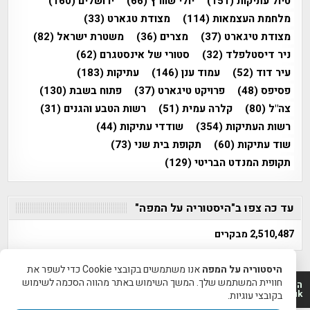
טיול עתיקות
(151)
יולי שוורץ
(66)
ירושלים
(160)
מלחמת העצמאות
(114)
מצודת טגארט
(33)
מצודת טיגארט
(37)
מצרים
(36)
משטרת ישראל
(82)
ניר דיסטלפלד
(32)
סטורי של אינסטגרם
(62)
עיר דוד
(52)
עמוד ענן
(146)
עתיקות
(183)
פסיפס
(48)
פרויקט טיגארט
(37)
פתוח בשבת
(130)
צה"ל
(80)
קלרה עמית
(51)
רשות הטבע והגנים
(31)
רשות העתיקות
(354)
שודדי עתיקות
(44)
שוד עתיקות
(60)
תקופת בית שני
(73)
תקופת המנדט הבריטי
(129)
עד כה צפו ב"היסטוריה על המפה"
2,510,487 מבקרים
היסטוריה על המפה
אנו משתמשים בקובצי Cookie כדי לשפר את
חוויית המשתמש שלך. המשך השימוש באתר מהווה הסכמה לשימוש
היסטוריה על המפה 2011-2026 | פרוייקט טיגארט 2012-2026|
www.mapah.co.il | www.tegart.uk
בקובצי עוגיות.