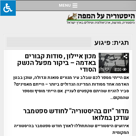
Ski
MENU
t
conten
תגית:
פיגוע
מכון איילון , סודות קבורים
באדמה – ביקור מפעל הנשק
הסודי
15
8130
אם הייתי מספר לכם שבלב עיר מגורים סואנת וגדולה, שוכן בבטן
האדמה אחד מסודות המדינה הגדולים ביותר – הייתם מאמינים?
סביר להניח שהיתם סקפטים לעניין. אם הייתי מוסיף ומספר
שהמקום…
מדור "יום בהיסטוריה" לחודש ספטמבר
עודכן במלואו
אירועים היסטוריים שהתחוללו לאורך חודש ספטמבר בהיסטוריה
המקומית