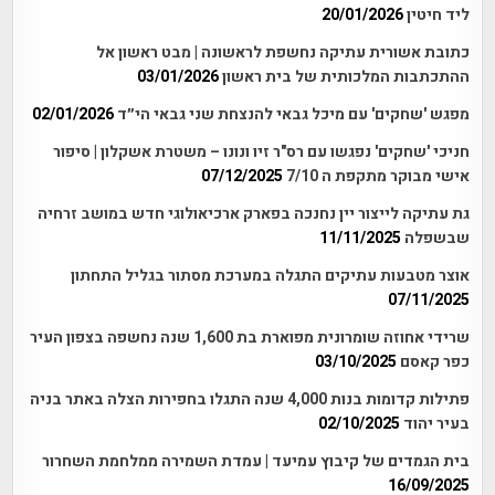
ליד חיטין
20/01/2026
כתובת אשורית עתיקה נחשפת לראשונה | מבט ראשון אל
ההתכתבות המלכותית של בית ראשון
03/01/2026
מפגש 'שחקים' עם מיכל גבאי להנצחת שני גבאי הי״ד
02/01/2026
חניכי 'שחקים' נפגשו עם רס"ר זיו ונונו – משטרת אשקלון | סיפור
אישי מבוקר מתקפת ה 7/10
07/12/2025
גת עתיקה לייצור יין נחנכה בפארק ארכיאולוגי חדש במושב זרחיה
שבשפלה
11/11/2025
אוצר מטבעות עתיקים התגלה במערכת מסתור בגליל התחתון
07/11/2025
שרידי אחוזה שומרונית מפוארת בת 1,600 שנה נחשפה בצפון העיר
כפר קאסם
03/10/2025
פתילות קדומות בנות 4,000 שנה התגלו בחפירות הצלה באתר בניה
בעיר יהוד
02/10/2025
בית הגמדים של קיבוץ עמיעד | עמדת השמירה ממלחמת השחרור
16/09/2025