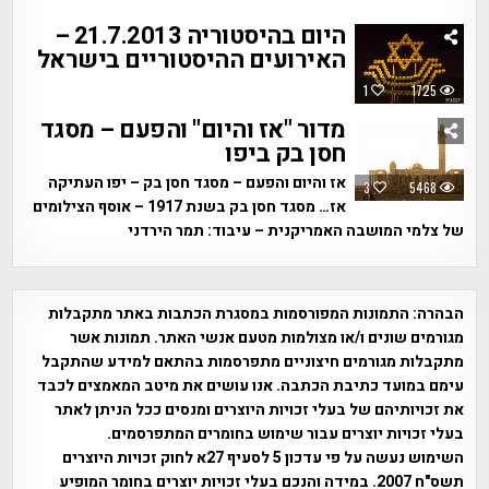
היום בהיסטוריה 21.7.2013 –
האירועים ההיסטוריים בישראל
1
1725
מדור "אז והיום" והפעם – מסגד
חסן בק ביפו
אז והיום והפעם – מסגד חסן בק – יפו העתיקה
3
5468
אז… מסגד חסן בק בשנת 1917 – אוסף הצילומים
של צלמי המושבה האמריקנית – עיבוד: תמר הירדני
הבהרה:
התמונות המפורסמות במסגרת הכתבות באתר מתקבלות
מגורמים שונים ו/או מצולמות מטעם אנשי האתר. תמונות אשר
מתקבלות מגורמים חיצוניים מתפרסמות בהתאם למידע שהתקבל
עימם במועד כתיבת הכתבה. אנו עושים את מיטב המאמצים לכבד
את זכויותיהם של בעלי זכויות היוצרים ומנסים ככל הניתן לאתר
בעלי זכויות יוצרים עבור שימוש בחומרים המתפרסמים.
השימוש נעשה על פי עדכון 5 לסעיף 27א לחוק זכויות היוצרים
תשס"ח 2007. במידה והנכם בעלי זכויות יוצרים בחומר המופיע