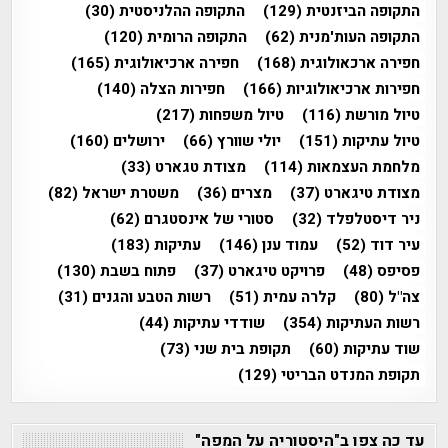
התקופה הביזנטית
(129)
התקופה ההלניסטית
(30)
התקופה העות'מנית
(62)
התקופה הרומית
(120)
חפירה ארכאולוגית
(168)
חפירה ארכיאולוגית
(165)
חפירות ארכיאולוגיות
(166)
חפירות הצלה
(140)
טיול מורשת
(116)
טיול משפחות
(217)
טיול עתיקות
(151)
יולי שוורץ
(66)
ירושלים
(160)
מלחמת העצמאות
(114)
מצודת טגארט
(33)
מצודת טיגארט
(37)
מצרים
(36)
משטרת ישראל
(82)
ניר דיסטלפלד
(32)
סטורי של אינסטגרם
(62)
עיר דוד
(52)
עמוד ענן
(146)
עתיקות
(183)
פסיפס
(48)
פרויקט טיגארט
(37)
פתוח בשבת
(130)
צה"ל
(80)
קלרה עמית
(51)
רשות הטבע והגנים
(31)
רשות העתיקות
(354)
שודדי עתיקות
(44)
שוד עתיקות
(60)
תקופת בית שני
(73)
תקופת המנדט הבריטי
(129)
עד כה צפו ב"היסטוריה על המפה"