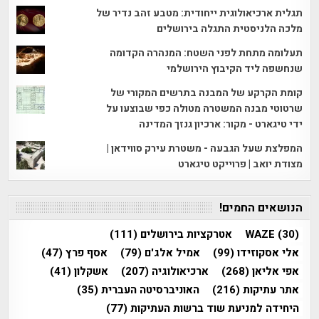
תגלית ארכיאולוגית ייחודית: מטבע זהב נדיר של
מלכה הלניסטית התגלה בירושלים
תעלומה מתחת לפני השטח: המנהרה הקדומה
שנחשפה ליד הקיבוץ הירושלמי
קומת הקרקע של המבנה בתרשים המקורי של
שרטוטי מבנה המשטרה מטולה כפי שבוצעו על
ידי טיגארט - מקור: ארכיון גנזך המדינה
המפלצת שעל הגבעה - משטרת עירק סווידאן |
מצודת יואב | פרוייקט טיגארט
הנושאים החמים!
(30)
WAZE
אטרקציות בירושלים
(111)
אלי אסקוזידו
(99)
אמיל אלג'ם
(79)
אסף פרץ
(47)
אפי אליאן
(268)
ארכיאולוגיה
(207)
אשקלון
(41)
אתר עתיקות
(216)
האוניברסיטה העברית
(35)
היחידה למניעת שוד ברשות העתיקות
(77)