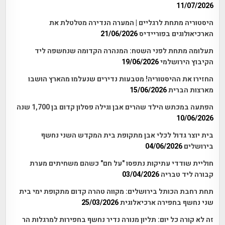
11/07/2026
היסטוריה מתחת לרגליים | המערה הנדירה מטלטלת את
הארכיאולוגים בפוריידיס
21/06/2026
תעלומה מתחת לפני השטח: המנהרה הקדומה שנחשפה ליד
הקיבוץ הירושלמי
19/06/2026
החזירו את ההיסטוריה! מטבעות נדירים שנעלמו מהארץ הושבו
מארצות הברית
15/06/2026
הפתעה במכתש הילד שהרים אבן וגילה פסלון קדום בן 1,700 שנה
10/06/2026
בית יוצר גדול לכלי אבן מתקופת בית המקדש השני נחשף
בירושלים
04/06/2026
חוליית שודדי עתיקות נתפסו "על חם" כשהם משחיתים מערת
קבורה ליד טבריה
03/04/2026
תחת רחבת הכותל בירושלים: מקווה טהרה קדום מתקופת ימי בית
שני נחשף בחפירה ארכיאלוגית
25/03/2026
זה לא קורה כל יום: תליון מנורה נדיר נחשף בחפירות למרגלות הר