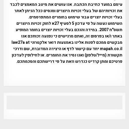
עימם במועד כתיבת הכתבה. אנו עושים את מיטב המאמצים לכבד
את זכויותיהם של בעלי זכויות היוצרים ומנסים ככל הניתן לאתר
בעלי זכויות יוצרים עבור שימוש בחומרים המתפרסמים.
השימוש נעשה על פי עדכון 5 לסעיף 27א לחוק זכויות היוצרים
תשס"ח 2007. במידה והנכם בעלי זכויות יוצרים בחומר המופיע
באתר ו/או בפרסום זה, ואתם מרגישים כי נפגעה זכותכם אנו
מבקשים ממכם לפנות אלינו באמצעות דואר אלקטרוני law27a at
mapah.co.il יחד עם קישור לדף או היצירה המדוברת, שם ודרכי
תקשורת (מייל/טלפון) ואנו נסיר את החומרים. או לחילופין לעדכון
פרטיכם ומתן קרדיט כנדרש וזאת על פי דרישתכם והסכמתכם.
אפי אליאן , היסטוריה על המפה , פרוייקט טיגארט , Efi Elian ,
Tegart Fort , tegart fortress