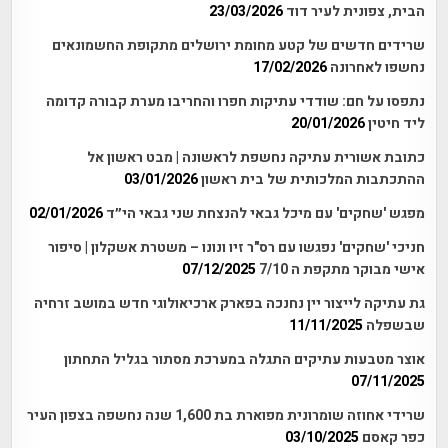
הבית, צפונית לעיר דוד
23/03/2026
שרידים חדשים של קטע מחומת ירושלים מתקופת החשמונאים
נחשפו לאחרונה
17/02/2026
נתפסו על חם: שודדי עתיקות חפרו והחריבו מערת קבורה קדומה
ליד חיטין
20/01/2026
כתובת אשורית עתיקה נחשפת לראשונה | מבט ראשון אל
ההתכתבות המלכותית של בית ראשון
03/01/2026
מפגש 'שחקים' עם מיכל גבאי להנצחת שני גבאי הי״ד
02/01/2026
חניכי 'שחקים' נפגשו עם רס"ר זיו ונונו – משטרת אשקלון | סיפור
אישי מבוקר מתקפת ה 7/10
07/12/2025
גת עתיקה לייצור יין נחנכה בפארק ארכיאולוגי חדש במושב זרחיה
שבשפלה
11/11/2025
אוצר מטבעות עתיקים התגלה במערכת מסתור בגליל התחתון
07/11/2025
שרידי אחוזה שומרונית מפוארת בת 1,600 שנה נחשפה בצפון העיר
כפר קאסם
03/10/2025