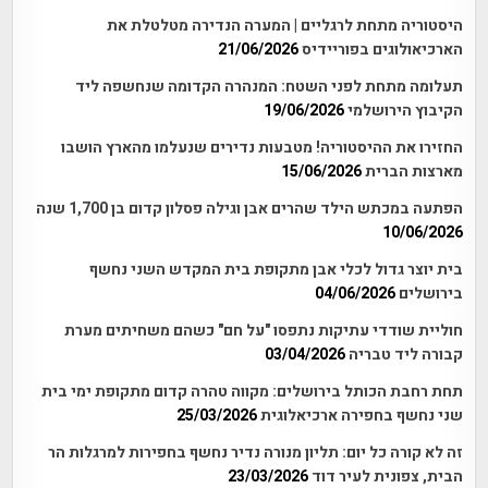
היסטוריה מתחת לרגליים | המערה הנדירה מטלטלת את
הארכיאולוגים בפוריידיס
21/06/2026
תעלומה מתחת לפני השטח: המנהרה הקדומה שנחשפה ליד
הקיבוץ הירושלמי
19/06/2026
החזירו את ההיסטוריה! מטבעות נדירים שנעלמו מהארץ הושבו
מארצות הברית
15/06/2026
הפתעה במכתש הילד שהרים אבן וגילה פסלון קדום בן 1,700 שנה
10/06/2026
בית יוצר גדול לכלי אבן מתקופת בית המקדש השני נחשף
בירושלים
04/06/2026
חוליית שודדי עתיקות נתפסו "על חם" כשהם משחיתים מערת
קבורה ליד טבריה
03/04/2026
תחת רחבת הכותל בירושלים: מקווה טהרה קדום מתקופת ימי בית
שני נחשף בחפירה ארכיאלוגית
25/03/2026
זה לא קורה כל יום: תליון מנורה נדיר נחשף בחפירות למרגלות הר
הבית, צפונית לעיר דוד
23/03/2026