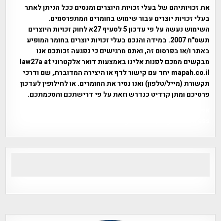
את זכויותיהם של בעלי זכויות היוצרים ומנסים ככל הניתן לאתר
בעלי זכויות יוצרים עבור שימוש בחומרים המתפרסמים.
השימוש נעשה על פי עדכון 5 לסעיף 27א לחוק זכויות היוצרים
תשס"ח 2007. במידה והנכם בעלי זכויות יוצרים בחומר המופיע
באתר ו/או בפרסום זה, ואתם מרגישים כי נפגעה זכותכם אנו
מבקשים ממכם לפנות אלינו באמצעות דואר אלקטרוני law27a at
mapah.co.il יחד עם קישור לדף או היצירה המדוברת, שם ודרכי
תקשורת (מייל/טלפון) ואנו נסיר את החומרים. או לחילופין לעדכון
פרטיכם ומתן קרדיט כנדרש וזאת על פי דרישתכם והסכמתכם.
אפי אליאן , היסטוריה על המפה , פרוייקט טיגארט , Efi Elian ,
Tegart Fort , tegart fortress