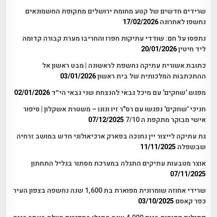
שרידים חדשים של קטע מחומת ירושלים מתקופת החשמונאים
נחשפו לאחרונה
17/02/2026
נתפסו על חם: שודדי עתיקות חפרו והחריבו מערת קבורה קדומה
ליד חיטין
20/01/2026
כתובת אשורית עתיקה נחשפת לראשונה | מבט ראשון אל
ההתכתבות המלכותית של בית ראשון
03/01/2026
מפגש 'שחקים' עם מיכל גבאי להנצחת שני גבאי הי״ד
02/01/2026
חניכי 'שחקים' נפגשו עם רס"ר זיו ונונו – משטרת אשקלון | סיפור
אישי מבוקר מתקפת ה 7/10
07/12/2025
גת עתיקה לייצור יין נחנכה בפארק ארכיאולוגי חדש במושב זרחיה
שבשפלה
11/11/2025
אוצר מטבעות עתיקים התגלה במערכת מסתור בגליל התחתון
07/11/2025
שרידי אחוזה שומרונית מפוארת בת 1,600 שנה נחשפה בצפון העיר
כפר קאסם
03/10/2025