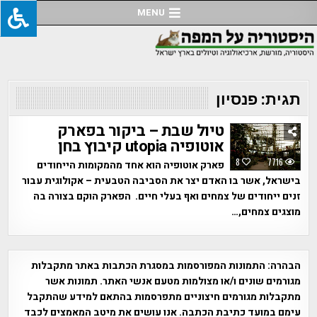
Ski
MENU
t
conten
תגית:
פנסיון
טיול שבת – ביקור בפארק
אוטופיה utopia קיבוץ בחן
8
7716
פארק אוטופיה הוא אחד מהמקומות הייחודים
בישראל, אשר בו האדם יצר את הסביבה הטבעית – אקולוגית עבור
זנים ייחודים של צמחים ואף בעלי חיים. הפארק הוקם בצורה בה
מוצגים צמחים,…
הבהרה:
התמונות המפורסמות במסגרת הכתבות באתר מתקבלות
מגורמים שונים ו/או מצולמות מטעם אנשי האתר. תמונות אשר
מתקבלות מגורמים חיצוניים מתפרסמות בהתאם למידע שהתקבל
עימם במועד כתיבת הכתבה. אנו עושים את מיטב המאמצים לכבד