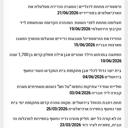
היסטוריה מתחת לרגליים | המערה הנדירה מטלטלת את
הארכיאולוגים בפוריידיס
21/06/2026
תעלומה מתחת לפני השטח: המנהרה הקדומה שנחשפה ליד
הקיבוץ הירושלמי
19/06/2026
החזירו את ההיסטוריה! מטבעות נדירים שנעלמו מהארץ הושבו
מארצות הברית
15/06/2026
הפתעה במכתש הילד שהרים אבן וגילה פסלון קדום בן 1,700 שנה
10/06/2026
בית יוצר גדול לכלי אבן מתקופת בית המקדש השני נחשף
בירושלים
04/06/2026
חוליית שודדי עתיקות נתפסו "על חם" כשהם משחיתים מערת
קבורה ליד טבריה
03/04/2026
תחת רחבת הכותל בירושלים: מקווה טהרה קדום מתקופת ימי בית
שני נחשף בחפירה ארכיאלוגית
25/03/2026
זה לא קורה כל יום: תליון מנורה נדיר נחשף בחפירות למרגלות הר
הבית, צפונית לעיר דוד
23/03/2026