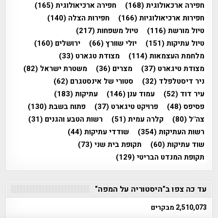
חפירה ארכאולוגית
(168)
חפירה ארכיאולוגית
(165)
חפירות ארכיאולוגיות
(166)
חפירות הצלה
(140)
טיול מורשת
(116)
טיול משפחות
(217)
טיול עתיקות
(151)
יולי שוורץ
(66)
ירושלים
(160)
מלחמת העצמאות
(114)
מצודת טגארט
(33)
מצודת טיגארט
(37)
מצרים
(36)
משטרת ישראל
(82)
ניר דיסטלפלד
(32)
סטורי של אינסטגרם
(62)
עיר דוד
(52)
עמוד ענן
(146)
עתיקות
(183)
פסיפס
(48)
פרויקט טיגארט
(37)
פתוח בשבת
(130)
צה"ל
(80)
קלרה עמית
(51)
רשות הטבע והגנים
(31)
רשות העתיקות
(354)
שודדי עתיקות
(44)
שוד עתיקות
(60)
תקופת בית שני
(73)
תקופת המנדט הבריטי
(129)
עד כה צפו ב"היסטוריה על המפה"
2,510,073 מבקרים