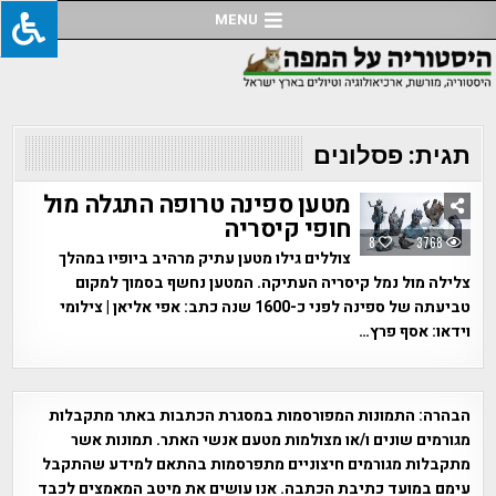
Ski
MENU
t
conten
תגית:
פסלונים
מטען ספינה טרופה התגלה מול
חופי קיסריה
8
3768
צוללים גילו מטען עתיק מרהיב ביופיו במהלך
צלילה מול נמל קיסריה העתיקה. המטען נחשף בסמוך למקום
טביעתה של ספינה לפני כ-1600 שנה כתב: אפי אליאן | צילומי
וידאו: אסף פרץ…
הבהרה:
התמונות המפורסמות במסגרת הכתבות באתר מתקבלות
מגורמים שונים ו/או מצולמות מטעם אנשי האתר. תמונות אשר
מתקבלות מגורמים חיצוניים מתפרסמות בהתאם למידע שהתקבל
עימם במועד כתיבת הכתבה. אנו עושים את מיטב המאמצים לכבד