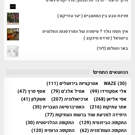
תיקי תיעוד - מיצדיות הצפון | פרוייקט טיגארט
פנינת טבע בין המושבים ( יער עזריקם )
איך תפוז נולד ? סיפורה של הפרדסנות החלוצית
בישראל ( פרדס מינקוב )
באר השלום (לוד)
הנושאים החמים!
(30)
WAZE
אטרקציות בירושלים
(111)
אלי אסקוזידו
(99)
אמיל אלג'ם
(79)
אסף פרץ
(47)
אפי אליאן
(268)
ארכיאולוגיה
(207)
אשקלון
(41)
אתר עתיקות
(216)
האוניברסיטה העברית
(35)
היחידה למניעת שוד ברשות העתיקות
(77)
התקופה הביזנטית
(129)
התקופה ההלניסטית
(30)
התקופה העות'מנית
(62)
התקופה הרומית
(120)