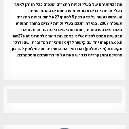
את זכויותיהם של בעלי זכויות היוצרים ומנסים ככל הניתן לאתר
בעלי זכויות יוצרים עבור שימוש בחומרים המתפרסמים.
השימוש נעשה על פי עדכון 5 לסעיף 27א לחוק זכויות היוצרים
תשס"ח 2007. במידה והנכם בעלי זכויות יוצרים בחומר המופיע
באתר ו/או בפרסום זה, ואתם מרגישים כי נפגעה זכותכם אנו
מבקשים ממכם לפנות אלינו באמצעות דואר אלקטרוני law27a at
mapah.co.il יחד עם קישור לדף או היצירה המדוברת, שם ודרכי
תקשורת (מייל/טלפון) ואנו נסיר את החומרים. או לחילופין לעדכון
פרטיכם ומתן קרדיט כנדרש וזאת על פי דרישתכם והסכמתכם.
אפי אליאן , היסטוריה על המפה , פרוייקט טיגארט , Efi Elian ,
Tegart Fort , tegart fortress