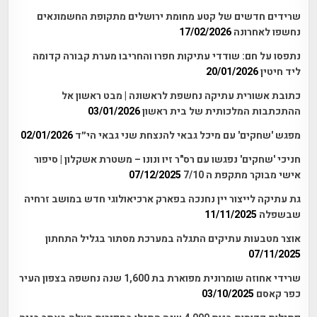
שרידים חדשים של קטע מחומת ירושלים מתקופת החשמונאים
נחשפו לאחרונה
17/02/2026
נתפסו על חם: שודדי עתיקות חפרו והחריבו מערת קבורה קדומה
ליד חיטין
20/01/2026
כתובת אשורית עתיקה נחשפת לראשונה | מבט ראשון אל
ההתכתבות המלכותית של בית ראשון
03/01/2026
מפגש 'שחקים' עם מיכל גבאי להנצחת שני גבאי הי״ד
02/01/2026
חניכי 'שחקים' נפגשו עם רס"ר זיו ונונו – משטרת אשקלון | סיפור
אישי מבוקר מתקפת ה 7/10
07/12/2025
גת עתיקה לייצור יין נחנכה בפארק ארכיאולוגי חדש במושב זרחיה
שבשפלה
11/11/2025
אוצר מטבעות עתיקים התגלה במערכת מסתור בגליל התחתון
07/11/2025
שרידי אחוזה שומרונית מפוארת בת 1,600 שנה נחשפה בצפון העיר
כפר קאסם
03/10/2025