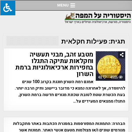
Ski
MENU
t
conten
תגית:
פעילות חקלאית
מטבע זהב, מבני תעשיה
וחקלאות עתיקה התגלו
בחפירות ארכיאולוגיות ברמת
השרון
48
4505
אמנם רמת השרון חוגגת בקרוב 100 שנים
להיווסדה, אך לאחרונה נמצא כי מדובר ביישוב ותיק הרבה יותר.
בעת הכשרת שטח לטובת שכונת מגורים חדשה ברמת השרון,
התגלו ממצאים המעידים על…
הבהרה:
התמונות המפורסמות במסגרת הכתבות באתר מתקבלות
מגורמים שונים ו/או מצולמות מטעם אנשי האתר. תמונות אשר