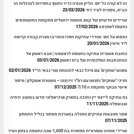
זה לא קורה כל יום: תליון מנורה נדיר נחשף בחפירות למרגלות הר
הבית, צפונית לעיר דוד
23/03/2026
שרידים חדשים של קטע מחומת ירושלים מתקופת החשמונאים
נחשפו לאחרונה
17/02/2026
נתפסו על חם: שודדי עתיקות חפרו והחריבו מערת קבורה קדומה
ליד חיטין
20/01/2026
כתובת אשורית עתיקה נחשפת לראשונה | מבט ראשון אל
ההתכתבות המלכותית של בית ראשון
03/01/2026
מפגש 'שחקים' עם מיכל גבאי להנצחת שני גבאי הי״ד
02/01/2026
חניכי 'שחקים' נפגשו עם רס"ר זיו ונונו – משטרת אשקלון | סיפור
אישי מבוקר מתקפת ה 7/10
07/12/2025
גת עתיקה לייצור יין נחנכה בפארק ארכיאולוגי חדש במושב זרחיה
שבשפלה
11/11/2025
אוצר מטבעות עתיקים התגלה במערכת מסתור בגליל התחתון
07/11/2025
שרידי אחוזה שומרונית מפוארת בת 1,600 שנה נחשפה בצפון העיר