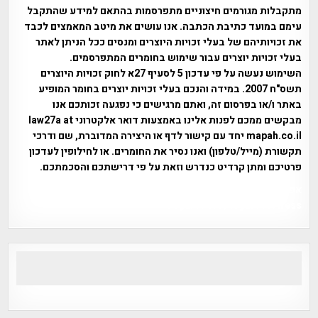
מתקבלות מגורמים חיצוניים מתפרסמות בהתאם למידע שהתקבל
עימם במועד כתיבת הכתבה. אנו עושים את מיטב המאמצים לכבד
את זכויותיהם של בעלי זכויות היוצרים ומנסים ככל הניתן לאתר
בעלי זכויות יוצרים עבור שימוש בחומרים המתפרסמים.
השימוש נעשה על פי עדכון 5 לסעיף 27א לחוק זכויות היוצרים
תשס"ח 2007. במידה והנכם בעלי זכויות יוצרים בחומר המופיע
באתר ו/או בפרסום זה, ואתם מרגישים כי נפגעה זכותכם אנו
מבקשים ממכם לפנות אלינו באמצעות דואר אלקטרוני law27a at
mapah.co.il יחד עם קישור לדף או היצירה המדוברת, שם ודרכי
תקשורת (מייל/טלפון) ואנו נסיר את החומרים. או לחילופין לעדכון
פרטיכם ומתן קרדיט כנדרש וזאת על פי דרישתכם והסכמתכם.
אפי אליאן , היסטוריה על המפה , פרוייקט טיגארט , Efi Elian ,
Tegart Fort , tegart fortress