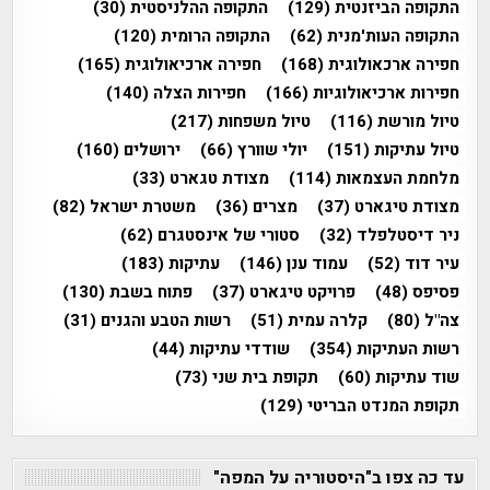
התקופה הביזנטית
(129)
התקופה ההלניסטית
(30)
התקופה העות'מנית
(62)
התקופה הרומית
(120)
חפירה ארכאולוגית
(168)
חפירה ארכיאולוגית
(165)
חפירות ארכיאולוגיות
(166)
חפירות הצלה
(140)
טיול מורשת
(116)
טיול משפחות
(217)
טיול עתיקות
(151)
יולי שוורץ
(66)
ירושלים
(160)
מלחמת העצמאות
(114)
מצודת טגארט
(33)
מצודת טיגארט
(37)
מצרים
(36)
משטרת ישראל
(82)
ניר דיסטלפלד
(32)
סטורי של אינסטגרם
(62)
עיר דוד
(52)
עמוד ענן
(146)
עתיקות
(183)
פסיפס
(48)
פרויקט טיגארט
(37)
פתוח בשבת
(130)
צה"ל
(80)
קלרה עמית
(51)
רשות הטבע והגנים
(31)
רשות העתיקות
(354)
שודדי עתיקות
(44)
שוד עתיקות
(60)
תקופת בית שני
(73)
תקופת המנדט הבריטי
(129)
עד כה צפו ב"היסטוריה על המפה"