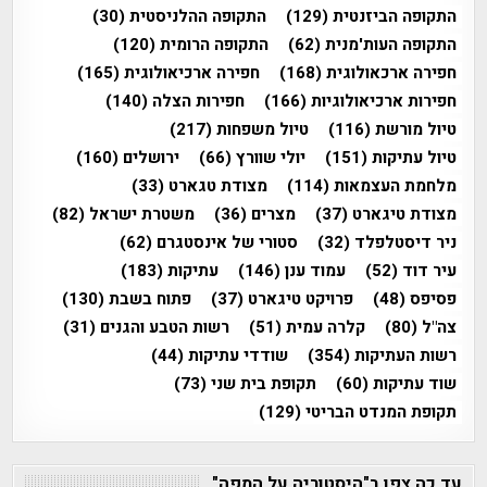
התקופה הביזנטית
(129)
התקופה ההלניסטית
(30)
התקופה העות'מנית
(62)
התקופה הרומית
(120)
חפירה ארכאולוגית
(168)
חפירה ארכיאולוגית
(165)
חפירות ארכיאולוגיות
(166)
חפירות הצלה
(140)
טיול מורשת
(116)
טיול משפחות
(217)
טיול עתיקות
(151)
יולי שוורץ
(66)
ירושלים
(160)
מלחמת העצמאות
(114)
מצודת טגארט
(33)
מצודת טיגארט
(37)
מצרים
(36)
משטרת ישראל
(82)
ניר דיסטלפלד
(32)
סטורי של אינסטגרם
(62)
עיר דוד
(52)
עמוד ענן
(146)
עתיקות
(183)
פסיפס
(48)
פרויקט טיגארט
(37)
פתוח בשבת
(130)
צה"ל
(80)
קלרה עמית
(51)
רשות הטבע והגנים
(31)
רשות העתיקות
(354)
שודדי עתיקות
(44)
שוד עתיקות
(60)
תקופת בית שני
(73)
תקופת המנדט הבריטי
(129)
עד כה צפו ב"היסטוריה על המפה"