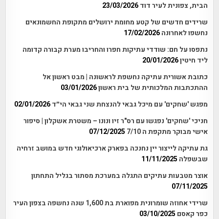
הבית, צפונית לעיר דוד
23/03/2026
שרידים חדשים של קטע מחומת ירושלים מתקופת החשמונאים
נחשפו לאחרונה
17/02/2026
נתפסו על חם: שודדי עתיקות חפרו והחריבו מערת קבורה קדומה
ליד חיטין
20/01/2026
כתובת אשורית עתיקה נחשפת לראשונה | מבט ראשון אל
ההתכתבות המלכותית של בית ראשון
03/01/2026
מפגש 'שחקים' עם מיכל גבאי להנצחת שני גבאי הי״ד
02/01/2026
חניכי 'שחקים' נפגשו עם רס"ר זיו ונונו – משטרת אשקלון | סיפור
אישי מבוקר מתקפת ה 7/10
07/12/2025
גת עתיקה לייצור יין נחנכה בפארק ארכיאולוגי חדש במושב זרחיה
שבשפלה
11/11/2025
אוצר מטבעות עתיקים התגלה במערכת מסתור בגליל התחתון
07/11/2025
שרידי אחוזה שומרונית מפוארת בת 1,600 שנה נחשפה בצפון העיר
כפר קאסם
03/10/2025