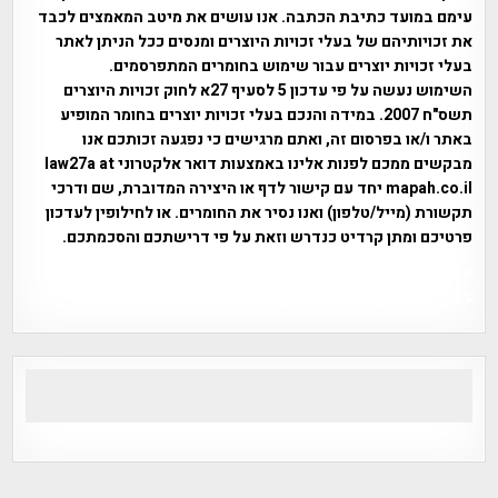
עימם במועד כתיבת הכתבה. אנו עושים את מיטב המאמצים לכבד
את זכויותיהם של בעלי זכויות היוצרים ומנסים ככל הניתן לאתר
בעלי זכויות יוצרים עבור שימוש בחומרים המתפרסמים.
השימוש נעשה על פי עדכון 5 לסעיף 27א לחוק זכויות היוצרים
תשס"ח 2007. במידה והנכם בעלי זכויות יוצרים בחומר המופיע
באתר ו/או בפרסום זה, ואתם מרגישים כי נפגעה זכותכם אנו
מבקשים ממכם לפנות אלינו באמצעות דואר אלקטרוני law27a at
mapah.co.il יחד עם קישור לדף או היצירה המדוברת, שם ודרכי
תקשורת (מייל/טלפון) ואנו נסיר את החומרים. או לחילופין לעדכון
פרטיכם ומתן קרדיט כנדרש וזאת על פי דרישתכם והסכמתכם.
אפי אליאן , היסטוריה על המפה , פרוייקט טיגארט , Efi Elian ,
Tegart Fort , tegart fortress