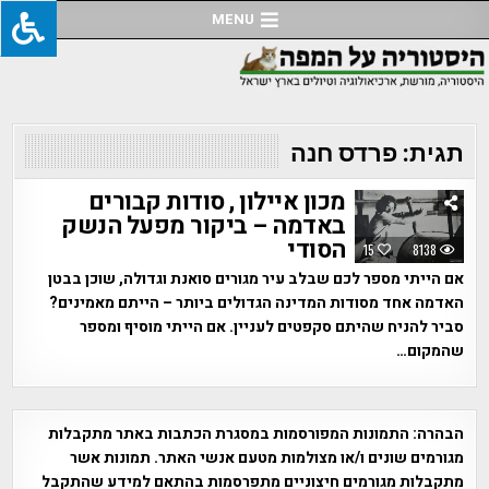
Ski
MENU
t
conten
תגית:
פרדס חנה
מכון איילון , סודות קבורים
באדמה – ביקור מפעל הנשק
הסודי
15
8138
אם הייתי מספר לכם שבלב עיר מגורים סואנת וגדולה, שוכן בבטן
האדמה אחד מסודות המדינה הגדולים ביותר – הייתם מאמינים?
סביר להניח שהיתם סקפטים לעניין. אם הייתי מוסיף ומספר
שהמקום…
הבהרה:
התמונות המפורסמות במסגרת הכתבות באתר מתקבלות
מגורמים שונים ו/או מצולמות מטעם אנשי האתר. תמונות אשר
מתקבלות מגורמים חיצוניים מתפרסמות בהתאם למידע שהתקבל