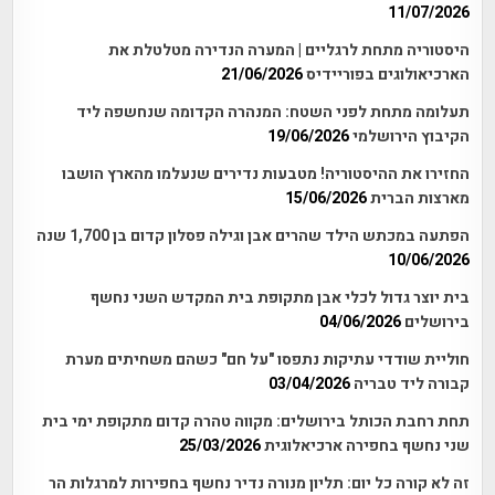
11/07/2026
היסטוריה מתחת לרגליים | המערה הנדירה מטלטלת את
הארכיאולוגים בפוריידיס
21/06/2026
תעלומה מתחת לפני השטח: המנהרה הקדומה שנחשפה ליד
הקיבוץ הירושלמי
19/06/2026
החזירו את ההיסטוריה! מטבעות נדירים שנעלמו מהארץ הושבו
מארצות הברית
15/06/2026
הפתעה במכתש הילד שהרים אבן וגילה פסלון קדום בן 1,700 שנה
10/06/2026
בית יוצר גדול לכלי אבן מתקופת בית המקדש השני נחשף
בירושלים
04/06/2026
חוליית שודדי עתיקות נתפסו "על חם" כשהם משחיתים מערת
קבורה ליד טבריה
03/04/2026
תחת רחבת הכותל בירושלים: מקווה טהרה קדום מתקופת ימי בית
שני נחשף בחפירה ארכיאלוגית
25/03/2026
זה לא קורה כל יום: תליון מנורה נדיר נחשף בחפירות למרגלות הר