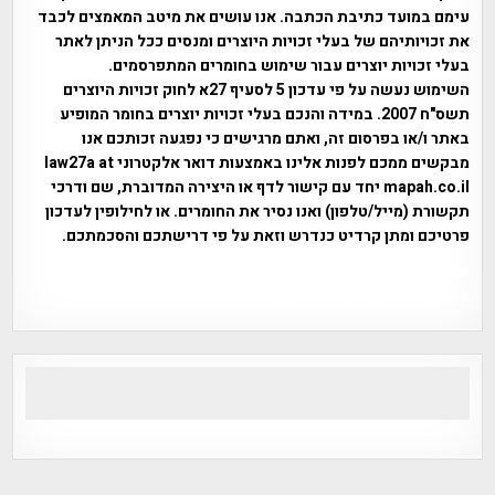
עימם במועד כתיבת הכתבה. אנו עושים את מיטב המאמצים לכבד
את זכויותיהם של בעלי זכויות היוצרים ומנסים ככל הניתן לאתר
בעלי זכויות יוצרים עבור שימוש בחומרים המתפרסמים.
השימוש נעשה על פי עדכון 5 לסעיף 27א לחוק זכויות היוצרים
תשס"ח 2007. במידה והנכם בעלי זכויות יוצרים בחומר המופיע
באתר ו/או בפרסום זה, ואתם מרגישים כי נפגעה זכותכם אנו
מבקשים ממכם לפנות אלינו באמצעות דואר אלקטרוני law27a at
mapah.co.il יחד עם קישור לדף או היצירה המדוברת, שם ודרכי
תקשורת (מייל/טלפון) ואנו נסיר את החומרים. או לחילופין לעדכון
פרטיכם ומתן קרדיט כנדרש וזאת על פי דרישתכם והסכמתכם.
אפי אליאן , היסטוריה על המפה , פרוייקט טיגארט , Efi Elian ,
Tegart Fort , tegart fortress