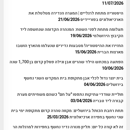
11/07/2026
היסטוריה מתחת לרגליים | המערה הנדירה מטלטלת את
הארכיאולוגים בפוריידיס
21/06/2026
תעלומה מתחת לפני השטח: המנהרה הקדומה שנחשפה ליד
הקיבוץ הירושלמי
19/06/2026
החזירו את ההיסטוריה! מטבעות נדירים שנעלמו מהארץ הושבו
מארצות הברית
15/06/2026
הפתעה במכתש הילד שהרים אבן וגילה פסלון קדום בן 1,700 שנה
10/06/2026
בית יוצר גדול לכלי אבן מתקופת בית המקדש השני נחשף
בירושלים
04/06/2026
חוליית שודדי עתיקות נתפסו "על חם" כשהם משחיתים מערת
קבורה ליד טבריה
03/04/2026
תחת רחבת הכותל בירושלים: מקווה טהרה קדום מתקופת ימי בית
שני נחשף בחפירה ארכיאלוגית
25/03/2026
זה לא קורה כל יום: תליון מנורה נדיר נחשף בחפירות למרגלות הר