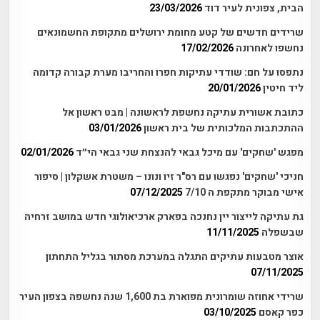
הבית, צפונית לעיר דוד
23/03/2026
שרידים חדשים של קטע מחומת ירושלים מתקופת החשמונאים
נחשפו לאחרונה
17/02/2026
נתפסו על חם: שודדי עתיקות חפרו והחריבו מערת קבורה קדומה
ליד חיטין
20/01/2026
כתובת אשורית עתיקה נחשפת לראשונה | מבט ראשון אל
ההתכתבות המלכותית של בית ראשון
03/01/2026
מפגש 'שחקים' עם מיכל גבאי להנצחת שני גבאי הי״ד
02/01/2026
חניכי 'שחקים' נפגשו עם רס"ר זיו ונונו – משטרת אשקלון | סיפור
אישי מבוקר מתקפת ה 7/10
07/12/2025
גת עתיקה לייצור יין נחנכה בפארק ארכיאולוגי חדש במושב זרחיה
שבשפלה
11/11/2025
אוצר מטבעות עתיקים התגלה במערכת מסתור בגליל התחתון
07/11/2025
שרידי אחוזה שומרונית מפוארת בת 1,600 שנה נחשפה בצפון העיר
כפר קאסם
03/10/2025