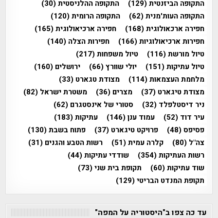
התקופה הביזנטית
(129)
התקופה ההלניסטית
(30)
התקופה העות'מנית
(62)
התקופה הרומית
(120)
חפירה ארכאולוגית
(168)
חפירה ארכיאולוגית
(165)
חפירות ארכיאולוגיות
(166)
חפירות הצלה
(140)
טיול מורשת
(116)
טיול משפחות
(217)
טיול עתיקות
(151)
יולי שוורץ
(66)
ירושלים
(160)
מלחמת העצמאות
(114)
מצודת טגארט
(33)
מצודת טיגארט
(37)
מצרים
(36)
משטרת ישראל
(82)
ניר דיסטלפלד
(32)
סטורי של אינסטגרם
(62)
עיר דוד
(52)
עמוד ענן
(146)
עתיקות
(183)
פסיפס
(48)
פרויקט טיגארט
(37)
פתוח בשבת
(130)
צה"ל
(80)
קלרה עמית
(51)
רשות הטבע והגנים
(31)
רשות העתיקות
(354)
שודדי עתיקות
(44)
שוד עתיקות
(60)
תקופת בית שני
(73)
תקופת המנדט הבריטי
(129)
עד כה צפו ב"היסטוריה על המפה"