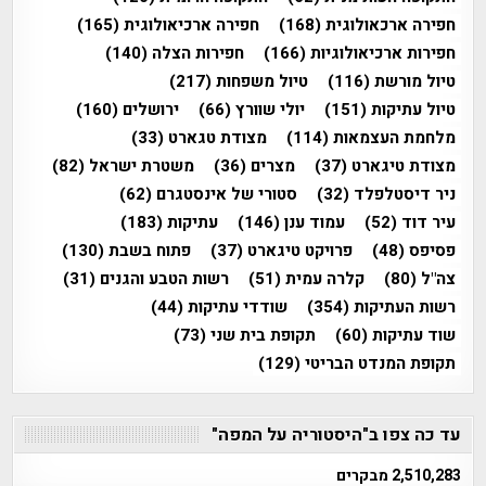
חפירה ארכאולוגית
(168)
חפירה ארכיאולוגית
(165)
חפירות ארכיאולוגיות
(166)
חפירות הצלה
(140)
טיול מורשת
(116)
טיול משפחות
(217)
טיול עתיקות
(151)
יולי שוורץ
(66)
ירושלים
(160)
מלחמת העצמאות
(114)
מצודת טגארט
(33)
מצודת טיגארט
(37)
מצרים
(36)
משטרת ישראל
(82)
ניר דיסטלפלד
(32)
סטורי של אינסטגרם
(62)
עיר דוד
(52)
עמוד ענן
(146)
עתיקות
(183)
פסיפס
(48)
פרויקט טיגארט
(37)
פתוח בשבת
(130)
צה"ל
(80)
קלרה עמית
(51)
רשות הטבע והגנים
(31)
רשות העתיקות
(354)
שודדי עתיקות
(44)
שוד עתיקות
(60)
תקופת בית שני
(73)
תקופת המנדט הבריטי
(129)
עד כה צפו ב"היסטוריה על המפה"
2,510,283 מבקרים