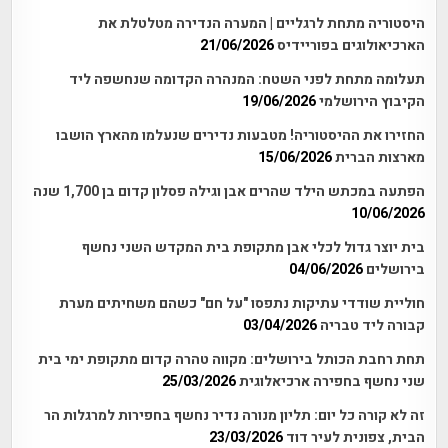
היסטוריה מתחת לרגליים | המערה הנדירה מטלטלת את
הארכיאולוגים בפוריידיס
21/06/2026
תעלומה מתחת לפני השטח: המנהרה הקדומה שנחשפה ליד
הקיבוץ הירושלמי
19/06/2026
החזירו את ההיסטוריה! מטבעות נדירים שנעלמו מהארץ הושבו
מארצות הברית
15/06/2026
הפתעה במכתש הילד שהרים אבן וגילה פסלון קדום בן 1,700 שנה
10/06/2026
בית יוצר גדול לכלי אבן מתקופת בית המקדש השני נחשף
בירושלים
04/06/2026
חוליית שודדי עתיקות נתפסו "על חם" כשהם משחיתים מערת
קבורה ליד טבריה
03/04/2026
תחת רחבת הכותל בירושלים: מקווה טהרה קדום מתקופת ימי בית
שני נחשף בחפירה ארכיאלוגית
25/03/2026
זה לא קורה כל יום: תליון מנורה נדיר נחשף בחפירות למרגלות הר
הבית, צפונית לעיר דוד
23/03/2026