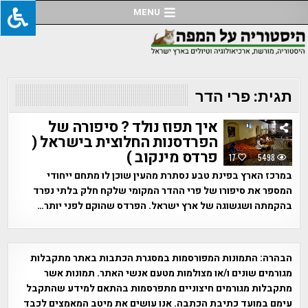
Ski
MENU
t
conten
תגית:
פרי הדר
איך תפוז נולד ? סיפורה של
הפרדסנות החלוצית בישראל (
פרדס מינקוב )
17
5498
במרכז הארץ בפינת טבע נסתרת מהעין שוכן לו מתחם ייחודי
המספר את סיפורו של פרי ההדר המקומי שלקח חלק בלתי נפרד
בהקמתה ושגשוגה של ארץ ישראל. הפרדס שהוקם לפני יותר…
הבהרה:
התמונות המפורסמות במסגרת הכתבות באתר מתקבלות
מגורמים שונים ו/או מצולמות מטעם אנשי האתר. תמונות אשר
מתקבלות מגורמים חיצוניים מתפרסמות בהתאם למידע שהתקבל
עימם במועד כתיבת הכתבה. אנו עושים את מיטב המאמצים לכבד