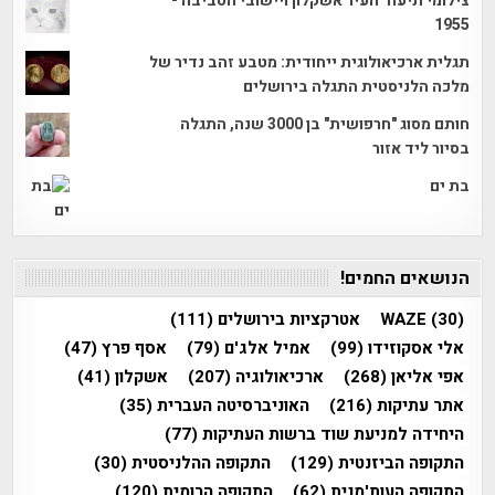
צילומי תיעוד העיר אשקלון ויישובי הסביבה -
1955
תגלית ארכיאולוגית ייחודית: מטבע זהב נדיר של
מלכה הלניסטית התגלה בירושלים
חותם מסוג "חרפושית" בן 3000 שנה, התגלה
בסיור ליד אזור
בת ים
הנושאים החמים!
(30)
WAZE
אטרקציות בירושלים
(111)
אלי אסקוזידו
(99)
אמיל אלג'ם
(79)
אסף פרץ
(47)
אפי אליאן
(268)
ארכיאולוגיה
(207)
אשקלון
(41)
אתר עתיקות
(216)
האוניברסיטה העברית
(35)
היחידה למניעת שוד ברשות העתיקות
(77)
התקופה הביזנטית
(129)
התקופה ההלניסטית
(30)
התקופה העות'מנית
(62)
התקופה הרומית
(120)