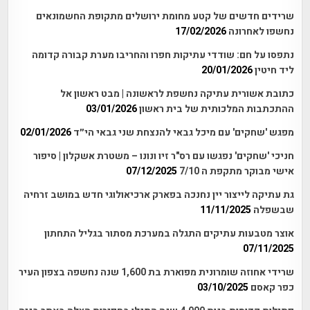
שרידים חדשים של קטע מחומת ירושלים מתקופת החשמונאים
נחשפו לאחרונה
17/02/2026
נתפסו על חם: שודדי עתיקות חפרו והחריבו מערת קבורה קדומה
ליד חיטין
20/01/2026
כתובת אשורית עתיקה נחשפת לראשונה | מבט ראשון אל
ההתכתבות המלכותית של בית ראשון
03/01/2026
מפגש 'שחקים' עם מיכל גבאי להנצחת שני גבאי הי״ד
02/01/2026
חניכי 'שחקים' נפגשו עם רס"ר זיו ונונו – משטרת אשקלון | סיפור
אישי מבוקר מתקפת ה 7/10
07/12/2025
גת עתיקה לייצור יין נחנכה בפארק ארכיאולוגי חדש במושב זרחיה
שבשפלה
11/11/2025
אוצר מטבעות עתיקים התגלה במערכת מסתור בגליל התחתון
07/11/2025
שרידי אחוזה שומרונית מפוארת בת 1,600 שנה נחשפה בצפון העיר
כפר קאסם
03/10/2025