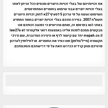
את זכויותיהם של בעלי זכויות היוצרים ומנסים ככל הניתן לאתר
בעלי זכויות יוצרים עבור שימוש בחומרים המתפרסמים.
השימוש נעשה על פי עדכון 5 לסעיף 27א לחוק זכויות היוצרים
תשס"ח 2007. במידה והנכם בעלי זכויות יוצרים בחומר המופיע
באתר ו/או בפרסום זה, ואתם מרגישים כי נפגעה זכותכם אנו
מבקשים ממכם לפנות אלינו באמצעות דואר אלקטרוני law27a at
mapah.co.il יחד עם קישור לדף או היצירה המדוברת, שם ודרכי
תקשורת (מייל/טלפון) ואנו נסיר את החומרים. או לחילופין לעדכון
פרטיכם ומתן קרדיט כנדרש וזאת על פי דרישתכם והסכמתכם.
אפי אליאן , היסטוריה על המפה , פרוייקט טיגארט , Efi Elian ,
Tegart Fort , tegart fortress