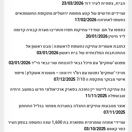
הבית, צפונית לעיר דוד
23/03/2026
שרידים חדשים של קטע מחומת ירושלים מתקופת החשמונאים
נחשפו לאחרונה
17/02/2026
נתפסו על חם: שודדי עתיקות חפרו והחריבו מערת קבורה קדומה
ליד חיטין
20/01/2026
כתובת אשורית עתיקה נחשפת לראשונה | מבט ראשון אל
ההתכתבות המלכותית של בית ראשון
03/01/2026
מפגש 'שחקים' עם מיכל גבאי להנצחת שני גבאי הי״ד
02/01/2026
חניכי 'שחקים' נפגשו עם רס"ר זיו ונונו – משטרת אשקלון | סיפור
אישי מבוקר מתקפת ה 7/10
07/12/2025
גת עתיקה לייצור יין נחנכה בפארק ארכיאולוגי חדש במושב זרחיה
שבשפלה
11/11/2025
אוצר מטבעות עתיקים התגלה במערכת מסתור בגליל התחתון
07/11/2025
שרידי אחוזה שומרונית מפוארת בת 1,600 שנה נחשפה בצפון העיר
כפר קאסם
03/10/2025