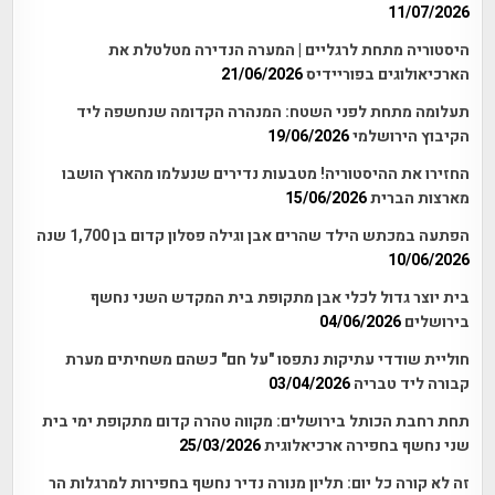
11/07/2026
היסטוריה מתחת לרגליים | המערה הנדירה מטלטלת את
הארכיאולוגים בפוריידיס
21/06/2026
תעלומה מתחת לפני השטח: המנהרה הקדומה שנחשפה ליד
הקיבוץ הירושלמי
19/06/2026
החזירו את ההיסטוריה! מטבעות נדירים שנעלמו מהארץ הושבו
מארצות הברית
15/06/2026
הפתעה במכתש הילד שהרים אבן וגילה פסלון קדום בן 1,700 שנה
10/06/2026
בית יוצר גדול לכלי אבן מתקופת בית המקדש השני נחשף
בירושלים
04/06/2026
חוליית שודדי עתיקות נתפסו "על חם" כשהם משחיתים מערת
קבורה ליד טבריה
03/04/2026
תחת רחבת הכותל בירושלים: מקווה טהרה קדום מתקופת ימי בית
שני נחשף בחפירה ארכיאלוגית
25/03/2026
זה לא קורה כל יום: תליון מנורה נדיר נחשף בחפירות למרגלות הר