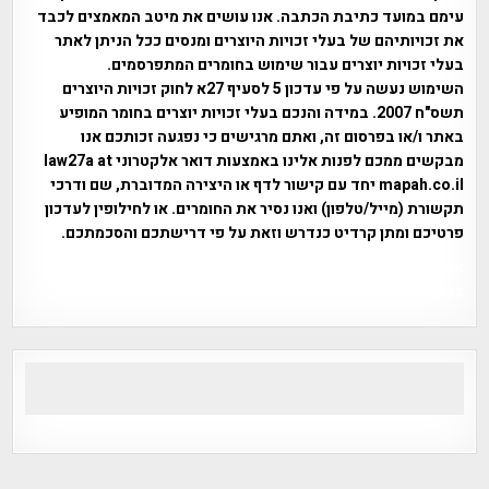
עימם במועד כתיבת הכתבה. אנו עושים את מיטב המאמצים לכבד
את זכויותיהם של בעלי זכויות היוצרים ומנסים ככל הניתן לאתר
בעלי זכויות יוצרים עבור שימוש בחומרים המתפרסמים.
השימוש נעשה על פי עדכון 5 לסעיף 27א לחוק זכויות היוצרים
תשס"ח 2007. במידה והנכם בעלי זכויות יוצרים בחומר המופיע
באתר ו/או בפרסום זה, ואתם מרגישים כי נפגעה זכותכם אנו
מבקשים ממכם לפנות אלינו באמצעות דואר אלקטרוני law27a at
mapah.co.il יחד עם קישור לדף או היצירה המדוברת, שם ודרכי
תקשורת (מייל/טלפון) ואנו נסיר את החומרים. או לחילופין לעדכון
פרטיכם ומתן קרדיט כנדרש וזאת על פי דרישתכם והסכמתכם.
אפי אליאן , היסטוריה על המפה , פרוייקט טיגארט , Efi Elian ,
Tegart Fort , tegart fortress