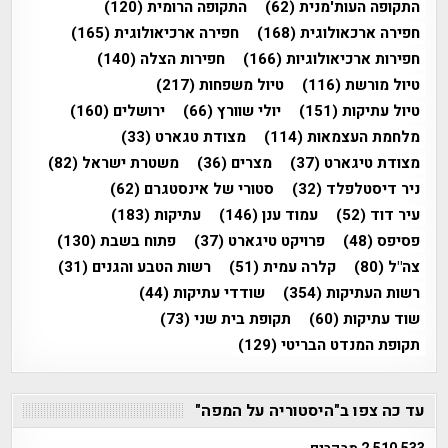
התקופה העות'מנית
(62)
התקופה הרומית
(120)
חפירה ארכאולוגית
(168)
חפירה ארכיאולוגית
(165)
חפירות ארכיאולוגיות
(166)
חפירות הצלה
(140)
טיול מורשת
(116)
טיול משפחות
(217)
טיול עתיקות
(151)
יולי שוורץ
(66)
ירושלים
(160)
מלחמת העצמאות
(114)
מצודת טגארט
(33)
מצודת טיגארט
(37)
מצרים
(36)
משטרת ישראל
(82)
ניר דיסטלפלד
(32)
סטורי של אינסטגרם
(62)
עיר דוד
(52)
עמוד ענן
(146)
עתיקות
(183)
פסיפס
(48)
פרויקט טיגארט
(37)
פתוח בשבת
(130)
צה"ל
(80)
קלרה עמית
(51)
רשות הטבע והגנים
(31)
רשות העתיקות
(354)
שודדי עתיקות
(44)
שוד עתיקות
(60)
תקופת בית שני
(73)
תקופת המנדט הבריטי
(129)
עד כה צפו ב"היסטוריה על המפה"