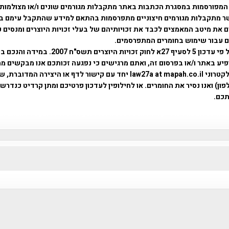
המפורסמות במסגרת הכתבות באתר מתקבלות מגורמים שונים ו/או מצולמות
ר מתקבלות מגורמים חיצוניים מתפרסמות בהתאם למידע שהתקבל עימם ב
 את מיטב המאמצים לכבד את זכויותיהם של בעלי זכויות היוצרים ומנסים 
ים עבור שימוש בחומרים המתפרסמים.
השימוש נעשה על פי עדכון 5 לסעיף 27א לחוק זכויות היוצרים ת
פיע באתר ו/או בפרסום זה, ואתם מרגישים כי נפגעה זכותכם אנו מבקשים ממ
באמצעות דואר אלקטרוני law27a at mapah.co.il יחד עם קישור לדף או היצירה המדו
ון) ואנו נסיר את החומרים. או לחילופין לעדכון פרטיכם ומתן קרדיט כנדרש 
כם.
פרוייקט טיגארט , Efi Elian , Tegart Fort , tegart fortress