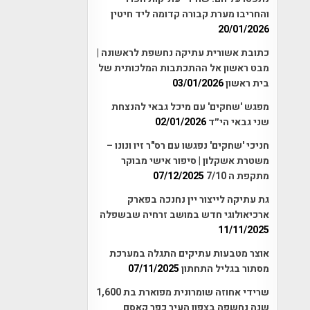
והחריבו מערת קבורה קדומה ליד חיטין
20/01/2026
כתובת אשורית עתיקה נחשפת לראשונה |
מבט ראשון אל ההתכתבות המלכותית של
בית ראשון
03/01/2026
מפגש 'שחקים' עם מיכל גבאי להנצחת
שני גבאי הי״ד
02/01/2026
חניכי 'שחקים' נפגשו עם רס"ר זיו ונונו –
משטרת אשקלון | סיפור אישי מבוקר
מתקפת ה 7/10
07/12/2025
גת עתיקה לייצור יין נחנכה בפארק
ארכיאולוגי חדש במושב זרחיה שבשפלה
11/11/2025
אוצר מטבעות עתיקים התגלה במערכת
מסתור בגליל התחתון
07/11/2025
שרידי אחוזה שומרונית מפוארת בת 1,600
שנה נחשפה בצפון העיר כפר קאסם