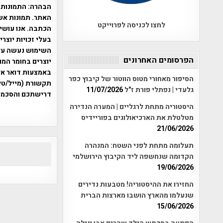
הבהרה:
התמונות 
האתר. תמונות אש
לחצו לכניסה לפרוייקט
הכתבה. אנו עושים
בעלי זכויות יוצר
הפרסומים האחרונים
יוצרים בחומר המו
הסיפור מאחורי מטוס הווטור של קיבוץ כפר
תקשורת (מייל/טלפ
גלעדי | נפתלי פורת ז"ל
11/07/2026
דרישתכם והסכמת
היסטוריה מתחת לרגליים | המערה הנדירה
אפי אליאן , היסטוריה על המפה , 
מטלטלת את הארכיאולוגים בפוריידיס
21/06/2026
תעלומה מתחת לפני השטח: המנהרה
הקדומה שנחשפה ליד הקיבוץ הירושלמי
19/06/2026
החזירו את ההיסטוריה! מטבעות נדירים
שנעלמו מהארץ הושבו מארצות הברית
15/06/2026