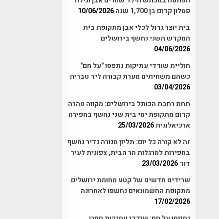
הפתעה במכתש הילד שהרים אבן וגילה
פסלון קדום בן 1,700 שנה
10/06/2026
בית יוצר גדול לכלי אבן מתקופת בית
המקדש השני נחשף בירושלים
04/06/2026
חוליית שודדי עתיקות נתפסו "על חם"
כשהם משחיתים מערת קבורה ליד טבריה
03/04/2026
תחת רחבת הכותל בירושלים: מקווה טהרה
קדום מתקופת ימי בית שני נחשף בחפירה
ארכיאלוגית
25/03/2026
זה לא קורה כל יום: תליון מנורה נדיר נחשף
בחפירות למרגלות הר הבית, צפונית לעיר
דוד
23/03/2026
שרידים חדשים של קטע מחומת ירושלים
מתקופת החשמונאים נחשפו לאחרונה
17/02/2026
נתפסו על חם: שודדי עתיקות חפרו