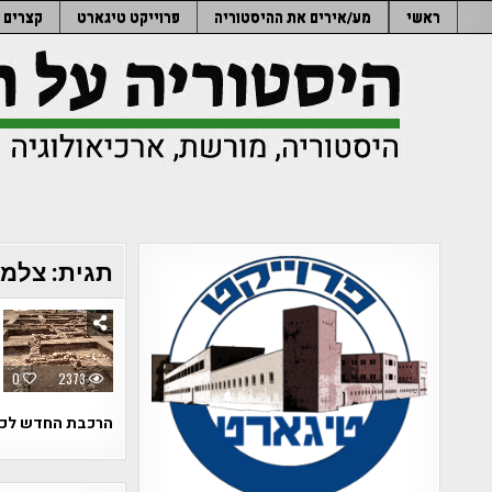
Ski
ראשי
מע/אירים את ההיסטוריה
פרוייקט טיגארט
קצרים
t
conten
תגית:
צלמי
0
2373
הרכבת החדש לכר