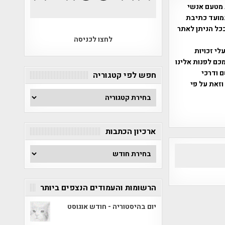
 מטעם אנשי
מועד כתיבת
ככל הניתן לאתר
לחצו לכניסה
שס"ח 2007. במידה והנכם בעלי זכויות
כם לפנות אלינו
ברת, שם ודרכי
חפש לפי קטגוריה
וזאת על פי
חפש
לפי
קטגוריה
ארכיון הכתבות
ארכיון
הכתבות
הרשומות והעמודים הנצפים ביותר
יום בהיסטוריה - חודש אוגוסט