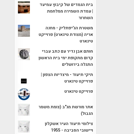
בית הגמדים של קיבוץ עמיעד
| עמדת השמירה ממלחמת
השחרור
משטרת הג'יפתליק - מחנה
אריה (מצודת טיגארט) פרוייקט
טיגארט
חותם אבן נדיר עם כתב עברי
קדום מתקופת ימי בית הראשון
התגלה בירושלים
תיקי תיעוד - מיצדיות הצפון |
פרוייקט טיגארט
פרוייקט טיגארט
אתר מורשת מג"ב (צומת משמר
הגבול)
צילומי תיעוד העיר אשקלון
ויישובי הסביבה - 1955