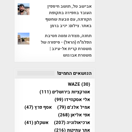
אבישב טל, תושב חיספין
העובד בחפירה בתקופת
הקורונה, עם טבעת שחשף
באתר. צילום: יניב ברמן
תחנה, מצודה ומטה חטיבת
הפלמ"ח (הראל) - סיפורה של
משטרת קרית אל-עינב |
משטרת אבו גוש
הנושאים החמים!
WAZE
(30)
אטרקציות בירושלים
(111)
אלי אסקוזידו
(99)
אמיל אלג'ם
(79)
אסף פרץ
(47)
אפי אליאן
(268)
ארכיאולוגיה
(207)
אשקלון
(41)
אתר עתיקות
(216)