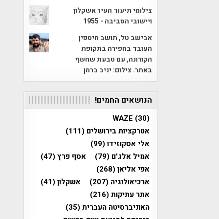
צילומי תיעוד העיר אשקלון
ויישובי הסביבה - 1955
אבישב טל, תושב חיספין
העובד בחפירה בתקופת
הקורונה, עם טבעת שחשף
באתר. צילום: יניב ברמן
הנושאים החמים!
WAZE
(30)
אטרקציות בירושלים
(111)
אלי אסקוזידו
(99)
אמיל אלג'ם
(79)
אסף פרץ
(47)
אפי אליאן
(268)
ארכיאולוגיה
(207)
אשקלון
(41)
אתר עתיקות
(216)
האוניברסיטה העברית
(35)