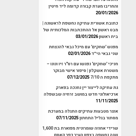
והחריבו מערת קבורה קדומה ליד חיטין
20/01/2026
כתובת אשורית עתיקה נחשפת לראשונה |
מבט ראשון אל ההתכתבות המלכותית של
בית ראשון
03/01/2026
מפגש 'שחקים' עם מיכל גבאי להנצחת
שני גבאי הי״ד
02/01/2026
חניכי 'שחקים' נפגשו עם רס"ר זיו ונונו –
משטרת אשקלון | סיפור אישי מבוקר
מתקפת ה 7/10
07/12/2025
גת עתיקה לייצור יין נחנכה בפארק
ארכיאולוגי חדש במושב זרחיה שבשפלה
11/11/2025
אוצר מטבעות עתיקים התגלה במערכת
מסתור בגליל התחתון
07/11/2025
שרידי אחוזה שומרונית מפוארת בת 1,600
שנה נחשפה בצפון העיר כפר קאסם