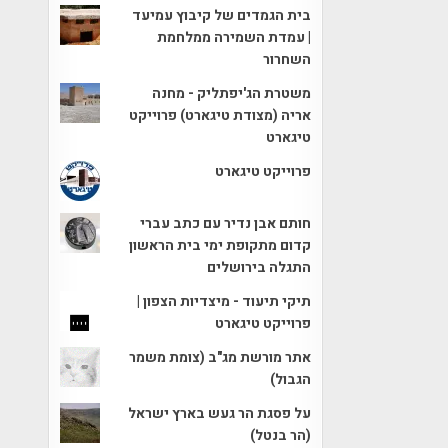
בית הגמדים של קיבוץ עמיעד
| עמדת השמירה ממלחמת
השחרור
משטרת הג'יפתליק - מחנה
אריה (מצודת טיגארט) פרוייקט
טיגארט
פרוייקט טיגארט
חותם אבן נדיר עם כתב עברי
קדום מתקופת ימי בית הראשון
התגלה בירושלים
תיקי תיעוד - מיצדיות הצפון |
פרוייקט טיגארט
אתר מורשת מג"ב (צומת משמר
הגבול)
על פסגת הר געש בארץ ישראל
(הר בנטל)