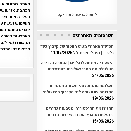
האתר. תמונות אש
הכתבה. אנו עושים
לחצו לכניסה לפרוייקט
בעלי זכויות יוצר
יוצרים בחומר המו
הפרסומים האחרונים
תקשורת (מייל/טלפ
הסיפור מאחורי מטוס הווטור של קיבוץ כפר
דרישתכם והסכמת
גלעדי | נפתלי פורת ז"ל
11/07/2026
אפי אליאן , היסטוריה על המפה , 
היסטוריה מתחת לרגליים | המערה הנדירה
מטלטלת את הארכיאולוגים בפוריידיס
21/06/2026
תעלומה מתחת לפני השטח: המנהרה
הקדומה שנחשפה ליד הקיבוץ הירושלמי
19/06/2026
החזירו את ההיסטוריה! מטבעות נדירים
שנעלמו מהארץ הושבו מארצות הברית
15/06/2026