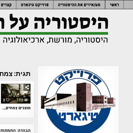
Ski
ראשי
מע/אירים את ההיסטוריה
פרוייקט טיגארט
קצרים
t
conten
תגית:
צמחי
8
7713
מוצגים צמחים,…
הבהרה:
התמונות 