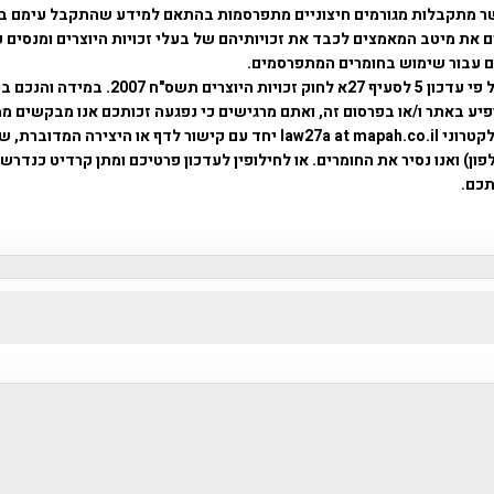
ר מתקבלות מגורמים חיצוניים מתפרסמות בהתאם למידע שהתקבל עימם ב
 את מיטב המאמצים לכבד את זכויותיהם של בעלי זכויות היוצרים ומנסים 
ים עבור שימוש בחומרים המתפרסמים.
השימוש נעשה על פי עדכון 5 לסעיף 27א לחוק זכויות היוצרים ת
פיע באתר ו/או בפרסום זה, ואתם מרגישים כי נפגעה זכותכם אנו מבקשים ממ
באמצעות דואר אלקטרוני law27a at mapah.co.il יחד עם קישור לדף או היצירה המדו
ון) ואנו נסיר את החומרים. או לחילופין לעדכון פרטיכם ומתן קרדיט כנדרש 
כם.
פרוייקט טיגארט , Efi Elian , Tegart Fort , tegart fortress