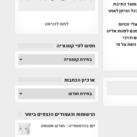
מועד כתיבת
ככל הניתן לאתר
לחצו לכניסה
שס"ח 2007. במידה והנכם בעלי זכויות
כם לפנות אלינו
ברת, שם ודרכי
וזאת על פי
חפש לפי קטגוריה
חפש
לפי
קטגוריה
ארכיון הכתבות
ארכיון
הכתבות
הרשומות והעמודים הנצפים ביותר
יום בהיסטוריה - חודש אוגוסט