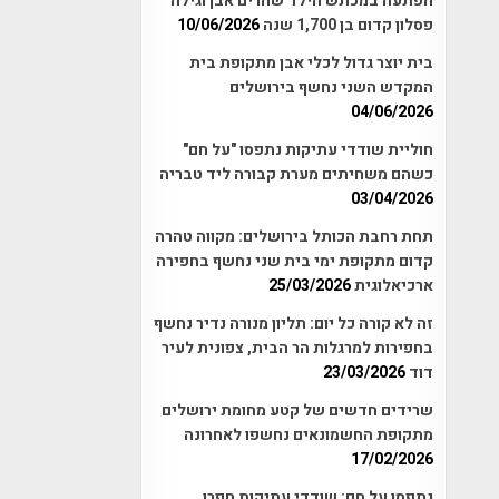
הפתעה במכתש הילד שהרים אבן וגילה
פסלון קדום בן 1,700 שנה
10/06/2026
בית יוצר גדול לכלי אבן מתקופת בית
המקדש השני נחשף בירושלים
04/06/2026
חוליית שודדי עתיקות נתפסו "על חם"
כשהם משחיתים מערת קבורה ליד טבריה
03/04/2026
תחת רחבת הכותל בירושלים: מקווה טהרה
קדום מתקופת ימי בית שני נחשף בחפירה
ארכיאלוגית
25/03/2026
זה לא קורה כל יום: תליון מנורה נדיר נחשף
בחפירות למרגלות הר הבית, צפונית לעיר
דוד
23/03/2026
שרידים חדשים של קטע מחומת ירושלים
מתקופת החשמונאים נחשפו לאחרונה
17/02/2026
נתפסו על חם: שודדי עתיקות חפרו