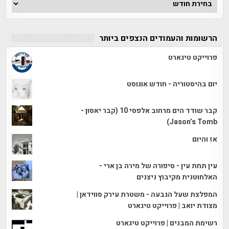
הכתבות
הרשומות והעמודים הנצפים ביותר
פרוייקט טיגארט
יום בהיסטוריה - חודש אוגוסט
קבר שודד הים מרחוב אלפסי 10 (קבר יאסון -
Jason’s Tomb)
אז והיום
עין תחת עין - סיפורה של מירה בן ארי -
האלחוטנית מקיבוץ ניצנים
המפלצת שעל הגבעה - משטרת עירק סווידאן |
מצודת יואב | פרוייקט טיגארט
רשימת המבנים | פרוייקט טיגארט