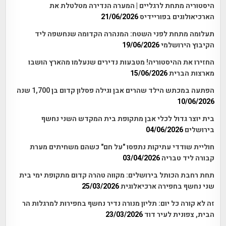
היסטוריה מתחת לרגליים | המערה הנדירה מטלטלת את
הארכיאולוגים בפוריידיס
21/06/2026
תעלומה מתחת לפני השטח: המנהרה הקדומה שנחשפה ליד
הקיבוץ הירושלמי
19/06/2026
החזירו את ההיסטוריה! מטבעות נדירים שנעלמו מהארץ הושבו
מארצות הברית
15/06/2026
הפתעה במכתש הילד שהרים אבן וגילה פסלון קדום בן 1,700 שנה
10/06/2026
בית יוצר גדול לכלי אבן מתקופת בית המקדש השני נחשף
בירושלים
04/06/2026
חוליית שודדי עתיקות נתפסו "על חם" כשהם משחיתים מערת
קבורה ליד טבריה
03/04/2026
תחת רחבת הכותל בירושלים: מקווה טהרה קדום מתקופת ימי בית
שני נחשף בחפירה ארכיאלוגית
25/03/2026
זה לא קורה כל יום: תליון מנורה נדיר נחשף בחפירות למרגלות הר
הבית, צפונית לעיר דוד
23/03/2026