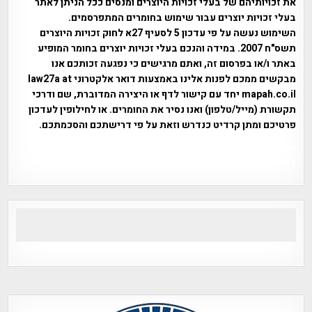
את זכויותיהם של בעלי זכויות היוצרים ומנסים ככל הניתן לאתר
בעלי זכויות יוצרים עבור שימוש בחומרים המתפרסמים.
השימוש נעשה על פי עדכון 5 לסעיף 27א לחוק זכויות היוצרים
תשס"ח 2007. במידה והנכם בעלי זכויות יוצרים בחומר המופיע
באתר ו/או בפרסום זה, ואתם מרגישים כי נפגעה זכותכם אנו
מבקשים ממכם לפנות אלינו באמצעות דואר אלקטרוני law27a at
mapah.co.il יחד עם קישור לדף או היצירה המדוברת, שם ודרכי
תקשורת (מייל/טלפון) ואנו נסיר את החומרים. או לחילופין לעדכון
פרטיכם ומתן קרדיט כנדרש וזאת על פי דרישתכם והסכמתכם.
אפי אליאן , היסטוריה על המפה , פרוייקט טיגארט , Efi Elian ,
Tegart Fort , tegart fortress