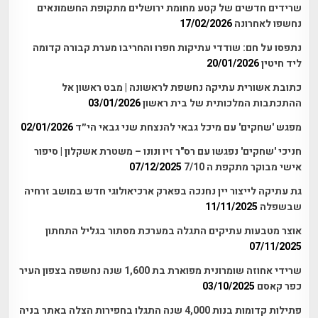
שרידים חדשים של קטע מחומת ירושלים מתקופת החשמונאים
נחשפו לאחרונה
17/02/2026
נתפסו על חם: שודדי עתיקות חפרו והחריבו מערת קבורה קדומה
ליד חיטין
20/01/2026
כתובת אשורית עתיקה נחשפת לראשונה | מבט ראשון אל
ההתכתבות המלכותית של בית ראשון
03/01/2026
מפגש 'שחקים' עם מיכל גבאי להנצחת שני גבאי הי״ד
02/01/2026
חניכי 'שחקים' נפגשו עם רס"ר זיו ונונו – משטרת אשקלון | סיפור
אישי מבוקר מתקפת ה 7/10
07/12/2025
גת עתיקה לייצור יין נחנכה בפארק ארכיאולוגי חדש במושב זרחיה
שבשפלה
11/11/2025
אוצר מטבעות עתיקים התגלה במערכת מסתור בגליל התחתון
07/11/2025
שרידי אחוזה שומרונית מפוארת בת 1,600 שנה נחשפה בצפון העיר
כפר קאסם
03/10/2025
פתילות קדומות בנות 4,000 שנה התגלו בחפירות הצלה באתר בניה