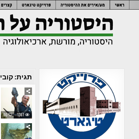
Ski
ראשי
מע/אירים את ההיסטוריה
פרוייקט טיגארט
קצרים
t
conten
תגית:
קובי
60
1367