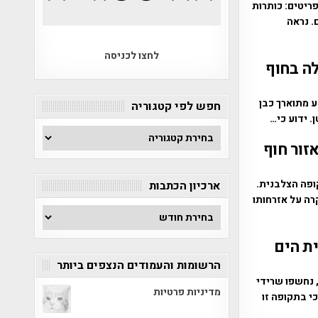
פריטים: כותרות
. נראה
לחצו לכניסה
ה בחוף
 מתוארך כבן
חפש לפי קטגוריה
חפש
זור חוף
לפי
קטגוריה
ופה הצלבנית.
ארכיון הכתבות
רה על אזרחותו
ארכיון
הכתבות
בקרקעית הים
הרשומות והעמודים הנצפים ביותר
 נחשפו שרידי
מדיניות פרטיות
י בתקופה זו