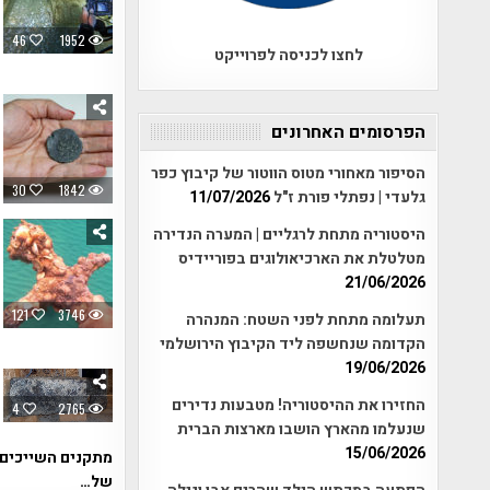
46
1952
לחצו לכניסה לפרוייקט
הפרסומים האחרונים
הסיפור מאחורי מטוס הווטור של קיבוץ כפר
30
1842
גלעדי | נפתלי פורת ז"ל
11/07/2026
היסטוריה מתחת לרגליים | המערה הנדירה
מטלטלת את הארכיאולוגים בפוריידיס
21/06/2026
121
3746
תעלומה מתחת לפני השטח: המנהרה
הקדומה שנחשפה ליד הקיבוץ הירושלמי
19/06/2026
החזירו את ההיסטוריה! מטבעות נדירים
4
2765
שנעלמו מהארץ הושבו מארצות הברית
15/06/2026
מתקנים השייכים 
של…