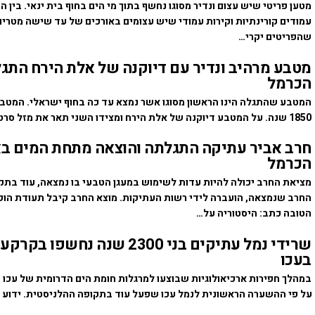
מטען פריטי שיש עצום ונדיר מסוגו נחשף בתוך מי הים בחוף בית ינאי. בין ה
עמודים קורינתיות וקירות עמודי שיש עצומים באורכים של עד שישה מטרים
שהפריטים יקרי…
מטבע מרהיב ונדיר עם דיוקנה של אלת הירח התגל
הכרמל
המטבע שהתגלה הינו הראשון מסוגו אשר נמצא עד כה בחוף ישראלי. המטבע
1850 שנה. על המטבע דיוקנה של אלת הירח ומצידו השני תאר את מזל סרטן. ידוע כי…
חרב אביר עתיקה התגלתה והוצאה מתחת המים בא
הכרמל
מציאת החרב יכולה להיות עדות לשימוש במעגן הטבעי בו נמצאה, עוד בתק
החרב שנמצאה, הועברה לידי רשות העתיקות. מוצא החרב קיבל תעודת הוק
הטובה כתב: היסטוריה על…
שרידי נמל עתיקים בני 2300 שנה נחשפו 
בעכו
במהלך חפירות ארכיאולוגיות שבוצעו למרגלות חומת הים הדרומית של עכו ,
על פי ההשערה הראשונית לנמל עכו שפעל עוד בתקופה ההלניסטית. ידוע כ