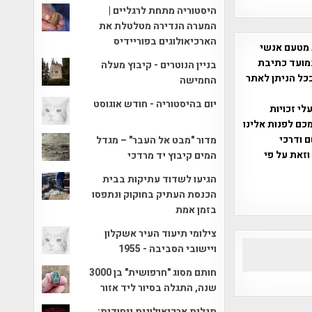
היסטוריה מתחת לרגליים |
המערה הנדירה מטלטלת את
הארכיאולוגים בפוריידיס
 מטעם אנשי
מועד כתיבת
בניין הנוטרים - קיבוץ מעלה
ככל הניתן לאתר
החמישה
יום בהיסטוריה - חודש אוגוסט
שס"ח 2007. במידה והנכם בעלי זכויות
כם לפנות אלינו
ברת, שם ודרכי
מדור "מבט אל העבר" – מגדל
וזאת על פי
המים קיבוץ יד מרדכי
הגיעו לשדוד עתיקות בבית
הכנסת העתיק בחוקוק ונתפסו
בזמן אמת
צילומי תיעוד העיר אשקלון
ויישובי הסביבה - 1955
חותם מסוג "חרפושית" בן 3000
שנה, התגלה בסיור ליד אזור
תגלית ארכיאולוגית ייחודית: