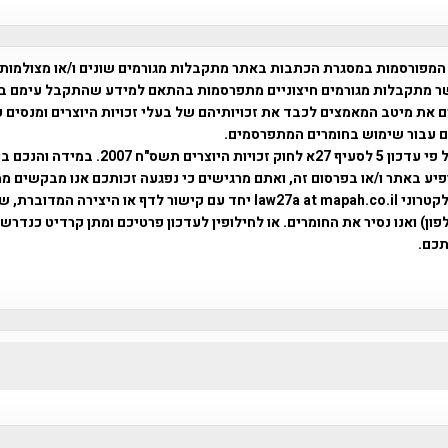
המפורסמות במסגרת הכתבות באתר מתקבלות מגורמים שונים ו/או מצולמות
ר מתקבלות מגורמים חיצוניים מתפרסמות בהתאם למידע שהתקבל עימם ב
 את מיטב המאמצים לכבד את זכויותיהם של בעלי זכויות היוצרים ומנסים 
ים עבור שימוש בחומרים המתפרסמים.
השימוש נעשה על פי עדכון 5 לסעיף 27א לחוק זכויות היוצרים ת
פיע באתר ו/או בפרסום זה, ואתם מרגישים כי נפגעה זכותכם אנו מבקשים ממ
באמצעות דואר אלקטרוני law27a at mapah.co.il יחד עם קישור לדף או היצירה המדו
ון) ואנו נסיר את החומרים. או לחילופין לעדכון פרטיכם ומתן קרדיט כנדרש 
כם.
פרוייקט טיגארט , Efi Elian , Tegart Fort , tegart fortress