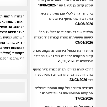
הפתעה במכתש הילד שהרים אבן וגילה
פסלון קדום בן 1,700 שנה
10/06/2026
בית יוצר גדול לכלי אבן מתקופת בית
הבהרה:
התמונות 
המקדש השני נחשף בירושלים
האתר. תמונות אש
04/06/2026
הכתבה. אנו עושים
בעלי זכויות יוצר
חוליית שודדי עתיקות נתפסו "על חם"
כשהם משחיתים מערת קבורה ליד טבריה
יוצרים בחומר המו
03/04/2026
תחת רחבת הכותל בירושלים: מקווה טהרה
תקשורת (מייל/טלפ
קדום מתקופת ימי בית שני נחשף בחפירה
דרישתכם והסכמת
ארכיאלוגית
25/03/2026
אפי אליאן , היסטוריה על המפה , 
זה לא קורה כל יום: תליון מנורה נדיר נחשף
בחפירות למרגלות הר הבית, צפונית לעיר
דוד
23/03/2026
שרידים חדשים של קטע מחומת ירושלים
מתקופת החשמונאים נחשפו לאחרונה
17/02/2026
נתפסו על חם: שודדי עתיקות חפרו