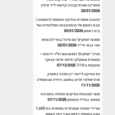
והחריבו מערת קבורה קדומה ליד חיטין
20/01/2026
כתובת אשורית עתיקה נחשפת לראשונה |
מבט ראשון אל ההתכתבות המלכותית של
בית ראשון
03/01/2026
מפגש 'שחקים' עם מיכל גבאי להנצחת
שני גבאי הי״ד
02/01/2026
חניכי 'שחקים' נפגשו עם רס"ר זיו ונונו –
משטרת אשקלון | סיפור אישי מבוקר
מתקפת ה 7/10
07/12/2025
גת עתיקה לייצור יין נחנכה בפארק
ארכיאולוגי חדש במושב זרחיה שבשפלה
11/11/2025
אוצר מטבעות עתיקים התגלה במערכת
מסתור בגליל התחתון
07/11/2025
שרידי אחוזה שומרונית מפוארת בת 1,600
שנה נחשפה בצפון העיר כפר קאסם