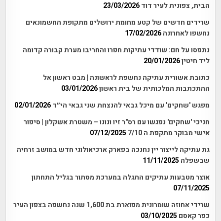
הבית, צפונית לעיר דוד
23/03/2026
שרידים חדשים של קטע מחומת ירושלים מתקופת החשמונאים
נחשפו לאחרונה
17/02/2026
נתפסו על חם: שודדי עתיקות חפרו והחריבו מערת קבורה קדומה
ליד חיטין
20/01/2026
כתובת אשורית עתיקה נחשפת לראשונה | מבט ראשון אל
ההתכתבות המלכותית של בית ראשון
03/01/2026
מפגש 'שחקים' עם מיכל גבאי להנצחת שני גבאי הי״ד
02/01/2026
חניכי 'שחקים' נפגשו עם רס"ר זיו ונונו – משטרת אשקלון | סיפור
אישי מבוקר מתקפת ה 7/10
07/12/2025
גת עתיקה לייצור יין נחנכה בפארק ארכיאולוגי חדש במושב זרחיה
שבשפלה
11/11/2025
אוצר מטבעות עתיקים התגלה במערכת מסתור בגליל התחתון
07/11/2025
שרידי אחוזה שומרונית מפוארת בת 1,600 שנה נחשפה בצפון העיר
כפר קאסם
03/10/2025