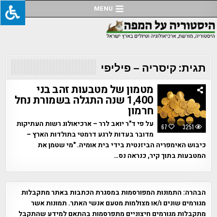
Ski
MENU
t
conten
תגית:
קיסריה – פיליפי
מטמון של מטבעות זהב בני
1,400 שנה התגלה בשמורת נחל
חרמון
על פי ד"ר יואב לרר – ארכיאולוג רשות העתיקות
67
3251
מדובר בעדות לרגע דרמטי בתולדות הארץ –
כיבוש האימפריה הביזנטית בידי בית אומיה. "מי שטמן את
המטבעות בתוך קיר, כנראה נס…
הבהרה:
התמונות המפורסמות במסגרת הכתבות באתר מתקבלות
מגורמים שונים ו/או מצולמות מטעם אנשי האתר. תמונות אשר
מתקבלות מגורמים חיצוניים מתפרסמות בהתאם למידע שהתקבל