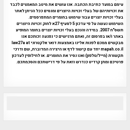
עימם במועד כתיבת הכתבה. אנו עושים את מיטב המאמצים לכבד
את זכויותיהם של בעלי זכויות היוצרים ומנסים ככל הניתן לאתר
בעלי זכויות יוצרים עבור שימוש בחומרים המתפרסמים.
השימוש נעשה על פי עדכון 5 לסעיף 27א לחוק זכויות היוצרים
תשס"ח 2007. במידה והנכם בעלי זכויות יוצרים בחומר המופיע
באתר ו/או בפרסום זה, ואתם מרגישים כי נפגעה זכותכם אנו
מבקשים ממכם לפנות אלינו באמצעות דואר אלקטרוני law27a at
mapah.co.il יחד עם קישור לדף או היצירה המדוברת, שם ודרכי
תקשורת (מייל/טלפון) ואנו נסיר את החומרים. או לחילופין לעדכון
פרטיכם ומתן קרדיט כנדרש וזאת על פי דרישתכם והסכמתכם.
אפי אליאן , היסטוריה על המפה , פרוייקט טיגארט , Efi Elian ,
Tegart Fort , tegart fortress