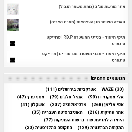
אתר מורשת מג"ב (צומת משמר הגבול)
האריה השומר מגן העצמאות (מערת האריה)
תיקי תיעוד - בנייני המשטרה P.B.P | פרוייקט
טיגארט
תיקי תיעוד - מבני משטרה מנדטוריים | פרוייקט
טיגארט
הנושאים החמים!
(30)
WAZE
אטרקציות בירושלים
(111)
אלי אסקוזידו
(99)
אמיל אלג'ם
(79)
אסף פרץ
(47)
אפי אליאן
(268)
ארכיאולוגיה
(207)
אשקלון
(41)
אתר עתיקות
(216)
האוניברסיטה העברית
(35)
היחידה למניעת שוד ברשות העתיקות
(77)
התקופה הביזנטית
(129)
התקופה ההלניסטית
(30)