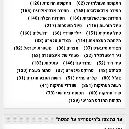
התקופה העות'מנית
(62)
התקופה הרומית
(120)
חפירה ארכאולוגית
(168)
חפירה ארכיאולוגית
(165)
חפירות ארכיאולוגיות
(166)
חפירות הצלה
(140)
טיול מורשת
(116)
טיול משפחות
(217)
טיול עתיקות
(151)
יולי שוורץ
(66)
ירושלים
(160)
מלחמת העצמאות
(114)
מצודת טגארט
(33)
מצודת טיגארט
(37)
מצרים
(36)
משטרת ישראל
(82)
ניר דיסטלפלד
(32)
סטורי של אינסטגרם
(62)
עיר דוד
(52)
עמוד ענן
(146)
עתיקות
(183)
פסיפס
(48)
פרויקט טיגארט
(37)
פתוח בשבת
(130)
צה"ל
(80)
קלרה עמית
(51)
רשות הטבע והגנים
(31)
רשות העתיקות
(354)
שודדי עתיקות
(44)
שוד עתיקות
(60)
תקופת בית שני
(73)
תקופת המנדט הבריטי
(129)
עד כה צפו ב"היסטוריה על המפה"