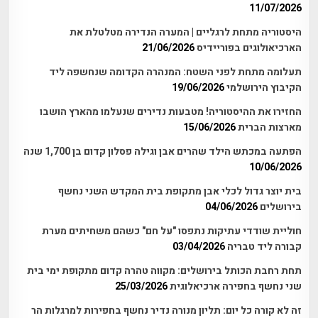
11/07/2026
היסטוריה מתחת לרגליים | המערה הנדירה מטלטלת את
הארכיאולוגים בפוריידיס
21/06/2026
תעלומה מתחת לפני השטח: המנהרה הקדומה שנחשפה ליד
הקיבוץ הירושלמי
19/06/2026
החזירו את ההיסטוריה! מטבעות נדירים שנעלמו מהארץ הושבו
מארצות הברית
15/06/2026
הפתעה במכתש הילד שהרים אבן וגילה פסלון קדום בן 1,700 שנה
10/06/2026
בית יוצר גדול לכלי אבן מתקופת בית המקדש השני נחשף
בירושלים
04/06/2026
חוליית שודדי עתיקות נתפסו "על חם" כשהם משחיתים מערת
קבורה ליד טבריה
03/04/2026
תחת רחבת הכותל בירושלים: מקווה טהרה קדום מתקופת ימי בית
שני נחשף בחפירה ארכיאלוגית
25/03/2026
זה לא קורה כל יום: תליון מנורה נדיר נחשף בחפירות למרגלות הר