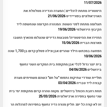
11/07/2026
היסטוריה מתחת לרגליים | המערה הנדירה מטלטלת את
הארכיאולוגים בפוריידיס
21/06/2026
תעלומה מתחת לפני השטח: המנהרה הקדומה שנחשפה ליד
הקיבוץ הירושלמי
19/06/2026
החזירו את ההיסטוריה! מטבעות נדירים שנעלמו מהארץ הושבו
מארצות הברית
15/06/2026
הפתעה במכתש הילד שהרים אבן וגילה פסלון קדום בן 1,700 שנה
10/06/2026
בית יוצר גדול לכלי אבן מתקופת בית המקדש השני נחשף
בירושלים
04/06/2026
חוליית שודדי עתיקות נתפסו "על חם" כשהם משחיתים מערת
קבורה ליד טבריה
03/04/2026
תחת רחבת הכותל בירושלים: מקווה טהרה קדום מתקופת ימי בית
שני נחשף בחפירה ארכיאלוגית
25/03/2026
זה לא קורה כל יום: תליון מנורה נדיר נחשף בחפירות למרגלות הר