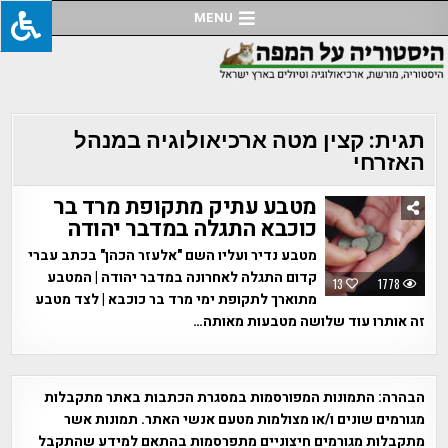
Ski
MENU
t
conten
תגית:
קצין מטה ארכיאולוגיה במנהל
האזרחי
מטבע עתיק מתקופת מרד בר
כוכבא התגלה במדבר יהודה
מטבע נדיר ועליו השם "אלעזר הכהן" בכתב עברי
קדום התגלה לאחרונה במדבר יהודה | המטבע
13
1778
מתוארך לתקופת ימי מרד בר כוכבא | לצד מטבע
זה אותרו עוד שלושה מטבעות מאותה…
הבהרה:
התמונות המפורסמות במסגרת הכתבות באתר מתקבלות
מגורמים שונים ו/או מצולמות מטעם אנשי האתר. תמונות אשר
מתקבלות מגורמים חיצוניים מתפרסמות בהתאם למידע שהתקבל