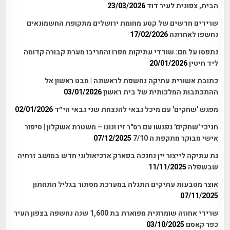
הבית, צפונית לעיר דוד
23/03/2026
שרידים חדשים של קטע מחומת ירושלים מתקופת החשמונאים
נחשפו לאחרונה
17/02/2026
נתפסו על חם: שודדי עתיקות חפרו והחריבו מערת קבורה קדומה
ליד חיטין
20/01/2026
כתובת אשורית עתיקה נחשפת לראשונה | מבט ראשון אל
ההתכתבות המלכותית של בית ראשון
03/01/2026
מפגש 'שחקים' עם מיכל גבאי להנצחת שני גבאי הי״ד
02/01/2026
חניכי 'שחקים' נפגשו עם רס"ר זיו ונונו – משטרת אשקלון | סיפור
אישי מבוקר מתקפת ה 7/10
07/12/2025
גת עתיקה לייצור יין נחנכה בפארק ארכיאולוגי חדש במושב זרחיה
שבשפלה
11/11/2025
אוצר מטבעות עתיקים התגלה במערכת מסתור בגליל התחתון
07/11/2025
שרידי אחוזה שומרונית מפוארת בת 1,600 שנה נחשפה בצפון העיר
כפר קאסם
03/10/2025