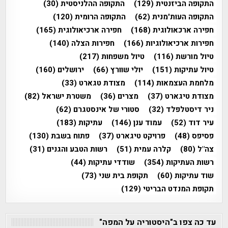
התקופה הביזנטית
(129)
התקופה ההלניסטית
(30)
התקופה העות'מנית
(62)
התקופה הרומית
(120)
חפירה ארכאולוגית
(168)
חפירה ארכיאולוגית
(165)
חפירות ארכיאולוגיות
(166)
חפירות הצלה
(140)
טיול מורשת
(116)
טיול משפחות
(217)
טיול עתיקות
(151)
יולי שוורץ
(66)
ירושלים
(160)
מלחמת העצמאות
(114)
מצודת טגארט
(33)
מצודת טיגארט
(37)
מצרים
(36)
משטרת ישראל
(82)
ניר דיסטלפלד
(32)
סטורי של אינסטגרם
(62)
עיר דוד
(52)
עמוד ענן
(146)
עתיקות
(183)
פסיפס
(48)
פרויקט טיגארט
(37)
פתוח בשבת
(130)
צה"ל
(80)
קלרה עמית
(51)
רשות הטבע והגנים
(31)
רשות העתיקות
(354)
שודדי עתיקות
(44)
שוד עתיקות
(60)
תקופת בית שני
(73)
תקופת המנדט הבריטי
(129)
עד כה צפו ב"היסטוריה על המפה"