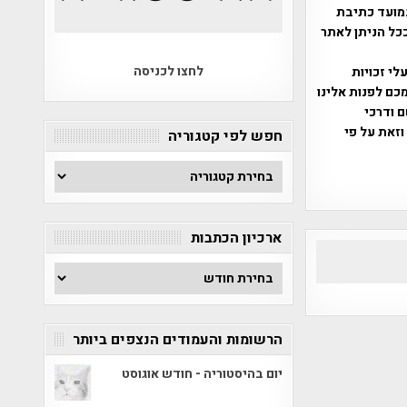
מועד כתיבת
ככל הניתן לאתר
לחצו לכניסה
שס"ח 2007. במידה והנכם בעלי זכויות
כם לפנות אלינו
ברת, שם ודרכי
וזאת על פי
חפש לפי קטגוריה
חפש
לפי
קטגוריה
ארכיון הכתבות
ארכיון
הכתבות
הרשומות והעמודים הנצפים ביותר
יום בהיסטוריה - חודש אוגוסט