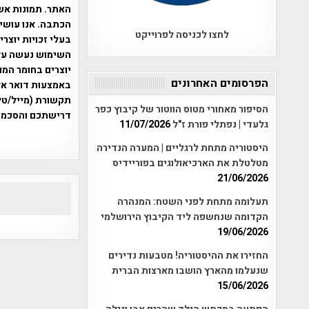
האתר. תמונות אש
הכתבה. אנו עושים
לחצו לכניסה לפרוייקט
בעלי זכויות יוצר
יוצרים בחומר המו
הפרסומים האחרונים
תקשורת (מייל/טלפ
הסיפור מאחורי מטוס הווטור של קיבוץ כפר
דרישתכם והסכמת
גלעדי | נפתלי פורת ז"ל
11/07/2026
אפי אליאן , היסטוריה על המפה , 
היסטוריה מתחת לרגליים | המערה הנדירה
מטלטלת את הארכיאולוגים בפוריידיס
21/06/2026
תעלומה מתחת לפני השטח: המנהרה
הקדומה שנחשפה ליד הקיבוץ הירושלמי
19/06/2026
החזירו את ההיסטוריה! מטבעות נדירים
שנעלמו מהארץ הושבו מארצות הברית
15/06/2026