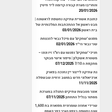
והחריבו מערת קבורה קדומה ליד חיטין
20/01/2026
כתובת אשורית עתיקה נחשפת לראשונה |
מבט ראשון אל ההתכתבות המלכותית של
בית ראשון
03/01/2026
מפגש 'שחקים' עם מיכל גבאי להנצחת
שני גבאי הי״ד
02/01/2026
חניכי 'שחקים' נפגשו עם רס"ר זיו ונונו –
משטרת אשקלון | סיפור אישי מבוקר
מתקפת ה 7/10
07/12/2025
גת עתיקה לייצור יין נחנכה בפארק
ארכיאולוגי חדש במושב זרחיה שבשפלה
11/11/2025
אוצר מטבעות עתיקים התגלה במערכת
מסתור בגליל התחתון
07/11/2025
שרידי אחוזה שומרונית מפוארת בת 1,600
שנה נחשפה בצפון העיר כפר קאסם