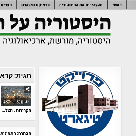
Ski
ראשי
מע/אירים את ההיסטוריה
פרוייקט טיגארט
קצרים
t
conten
תגית:
קראו
4
5316
הקרירות , הצל…
הבהרה:
התמונות 