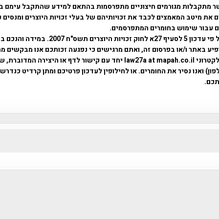
ר מתקבלות מגורמים חיצוניים מתפרסמות בהתאם למידע שהתקבל עימם ב
 את מיטב המאמצים לכבד את זכויותיהם של בעלי זכויות היוצרים ומנסים 
ים עבור שימוש בחומרים המתפרסמים.
השימוש נעשה על פי עדכון 5 לסעיף 27א לחוק זכויות היוצרים ת
פיע באתר ו/או בפרסום זה, ואתם מרגישים כי נפגעה זכותכם אנו מבקשים ממ
באמצעות דואר אלקטרוני law27a at mapah.co.il יחד עם קישור לדף או היצירה המדו
ון) ואנו נסיר את החומרים. או לחילופין לעדכון פרטיכם ומתן קרדיט כנדרש 
כם.
פרוייקט טיגארט , Efi Elian , Tegart Fort , tegart fortress