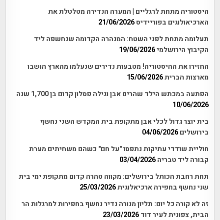
היסטוריה מתחת לרגליים | המערה הנדירה מטלטלת את
הארכיאולוגים בפוריידיס
21/06/2026
תעלומה מתחת לפני השטח: המנהרה הקדומה שנחשפה ליד
הקיבוץ הירושלמי
19/06/2026
החזירו את ההיסטוריה! מטבעות נדירים שנעלמו מהארץ הושבו
מארצות הברית
15/06/2026
הפתעה במכתש הילד שהרים אבן וגילה פסלון קדום בן 1,700 שנה
10/06/2026
בית יוצר גדול לכלי אבן מתקופת בית המקדש השני נחשף
בירושלים
04/06/2026
חוליית שודדי עתיקות נתפסו "על חם" כשהם משחיתים מערת
קבורה ליד טבריה
03/04/2026
תחת רחבת הכותל בירושלים: מקווה טהרה קדום מתקופת ימי בית
שני נחשף בחפירה ארכיאלוגית
25/03/2026
זה לא קורה כל יום: תליון מנורה נדיר נחשף בחפירות למרגלות הר
הבית, צפונית לעיר דוד
23/03/2026