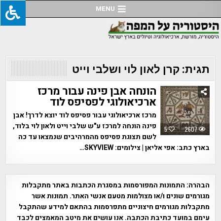
Ski
MENU
t
conten
תגית:
קרן לאון לוי ושלבי וייט
הונחה אבן פינה עבור מרכז
ארכיאולוגי לפסיפס לוד
מרכז ארכיאולוגי עבור פסיפס לוד יוצא לדרך! אבן
פינה הונחה למרכז ע"ש שלבי וייט ולאון לוי בלוד,
5
2607
לשם תצוגת פסיפס מהמרהיבים שנמצאו עד כה
בארץ כתב: אפי אליאן | צילומים: SKYVIEW…
הבהרה:
התמונות המפורסמות במסגרת הכתבות באתר מתקבלות
מגורמים שונים ו/או מצולמות מטעם אנשי האתר. תמונות אשר
מתקבלות מגורמים חיצוניים מתפרסמות בהתאם למידע שהתקבל
עימם במועד כתיבת הכתבה. אנו עושים את מיטב המאמצים לכבד