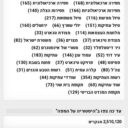
חפירה ארכאולוגית
(168)
חפירה ארכיאולוגית
(165)
חפירות ארכיאולוגיות
(166)
חפירות הצלה
(140)
טיול מורשת
(116)
טיול משפחות
(217)
טיול עתיקות
(151)
יולי שוורץ
(66)
ירושלים
(160)
מלחמת העצמאות
(114)
מצודת טגארט
(33)
מצודת טיגארט
(37)
מצרים
(36)
משטרת ישראל
(82)
ניר דיסטלפלד
(32)
סטורי של אינסטגרם
(62)
עיר דוד
(52)
עמוד ענן
(146)
עתיקות
(183)
פסיפס
(48)
פרויקט טיגארט
(37)
פתוח בשבת
(130)
צה"ל
(80)
קלרה עמית
(51)
רשות הטבע והגנים
(31)
רשות העתיקות
(354)
שודדי עתיקות
(44)
שוד עתיקות
(60)
תקופת בית שני
(73)
תקופת המנדט הבריטי
(129)
עד כה צפו ב"היסטוריה על המפה"
2,510,120 מבקרים