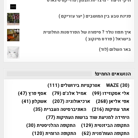
תיקי תיעוד - מיצדיות הצפון | פרוייקט טיגארט
פנינת טבע בין המושבים ( יער עזריקם )
איך תפוז נולד ? סיפורה של הפרדסנות החלוצית
בישראל ( פרדס מינקוב )
באר השלום (לוד)
הנושאים החמים!
(30)
WAZE
אטרקציות בירושלים
(111)
אלי אסקוזידו
(99)
אמיל אלג'ם
(79)
אסף פרץ
(47)
אפי אליאן
(268)
ארכיאולוגיה
(207)
אשקלון
(41)
אתר עתיקות
(216)
האוניברסיטה העברית
(35)
היחידה למניעת שוד ברשות העתיקות
(77)
התקופה הביזנטית
(129)
התקופה ההלניסטית
(30)
התקופה העות'מנית
(62)
התקופה הרומית
(120)