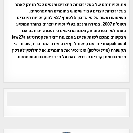
את זכויותיהם של בעלי זכויות היוצרים ומנסים ככל הניתן לאתר
בעלי זכויות יוצרים עבור שימוש בחומרים המתפרסמים.
השימוש נעשה על פי עדכון 5 לסעיף 27א לחוק זכויות היוצרים
תשס"ח 2007. במידה והנכם בעלי זכויות יוצרים בחומר המופיע
באתר ו/או בפרסום זה, ואתם מרגישים כי נפגעה זכותכם אנו
מבקשים ממכם לפנות אלינו באמצעות דואר אלקטרוני law27a at
mapah.co.il יחד עם קישור לדף או היצירה המדוברת, שם ודרכי
תקשורת (מייל/טלפון) ואנו נסיר את החומרים. או לחילופין לעדכון
פרטיכם ומתן קרדיט כנדרש וזאת על פי דרישתכם והסכמתכם.
אפי אליאן , היסטוריה על המפה , פרוייקט טיגארט , Efi Elian ,
Tegart Fort , tegart fortress