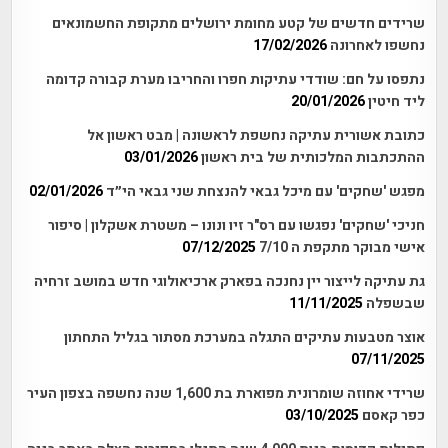
שרידים חדשים של קטע מחומת ירושלים מתקופת החשמונאים
נחשפו לאחרונה
17/02/2026
נתפסו על חם: שודדי עתיקות חפרו והחריבו מערת קבורה קדומה
ליד חיטין
20/01/2026
כתובת אשורית עתיקה נחשפת לראשונה | מבט ראשון אל
ההתכתבות המלכותית של בית ראשון
03/01/2026
מפגש 'שחקים' עם מיכל גבאי להנצחת שני גבאי הי״ד
02/01/2026
חניכי 'שחקים' נפגשו עם רס"ר זיו ונונו – משטרת אשקלון | סיפור
אישי מבוקר מתקפת ה 7/10
07/12/2025
גת עתיקה לייצור יין נחנכה בפארק ארכיאולוגי חדש במושב זרחיה
שבשפלה
11/11/2025
אוצר מטבעות עתיקים התגלה במערכת מסתור בגליל התחתון
07/11/2025
שרידי אחוזה שומרונית מפוארת בת 1,600 שנה נחשפה בצפון העיר
כפר קאסם
03/10/2025