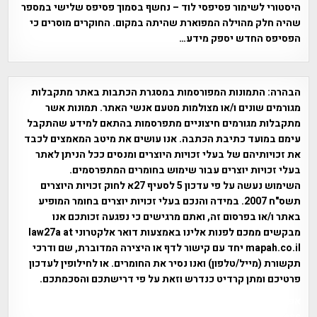
היסטורי לשימור פסיפסי לוד – נחשף בסמוך פסיפס שלישי במספר
שהיה חלק מהוילה המפוארת שהיתה במקום. החוקרים מוסרים כי
הפסיפס החדש יספק מידע…
הבהרה:
התמונות המפורסמות במסגרת הכתבות באתר מתקבלות
מגורמים שונים ו/או מצולמות מטעם אנשי האתר. תמונות אשר
מתקבלות מגורמים חיצוניים מתפרסמות בהתאם למידע שהתקבל
עימם במועד כתיבת הכתבה. אנו עושים את מיטב המאמצים לכבד
את זכויותיהם של בעלי זכויות היוצרים ומנסים ככל הניתן לאתר
בעלי זכויות יוצרים עבור שימוש בחומרים המתפרסמים.
השימוש נעשה על פי עדכון 5 לסעיף 27א לחוק זכויות היוצרים
תשס"ח 2007. במידה והנכם בעלי זכויות יוצרים בחומר המופיע
באתר ו/או בפרסום זה, ואתם מרגישים כי נפגעה זכותכם אנו
מבקשים ממכם לפנות אלינו באמצעות דואר אלקטרוני law27a at
mapah.co.il יחד עם קישור לדף או היצירה המדוברת, שם ודרכי
תקשורת (מייל/טלפון) ואנו נסיר את החומרים. או לחילופין לעדכון
פרטיכם ומתן קרדיט כנדרש וזאת על פי דרישתכם והסכמתכם.
אפי אליאן , היסטוריה על המפה , פרוייקט טיגארט , Efi Elian ,
Tegart Fort , tegart fortress