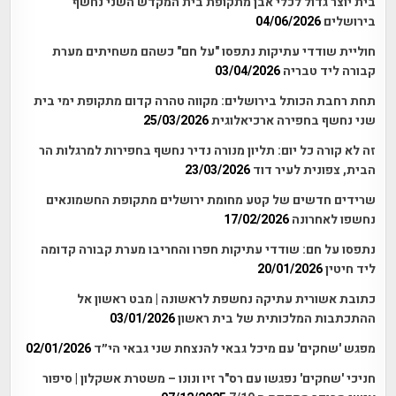
בית יוצר גדול לכלי אבן מתקופת בית המקדש השני נחשף
בירושלים
04/06/2026
חוליית שודדי עתיקות נתפסו "על חם" כשהם משחיתים מערת
קבורה ליד טבריה
03/04/2026
תחת רחבת הכותל בירושלים: מקווה טהרה קדום מתקופת ימי בית
שני נחשף בחפירה ארכיאלוגית
25/03/2026
זה לא קורה כל יום: תליון מנורה נדיר נחשף בחפירות למרגלות הר
הבית, צפונית לעיר דוד
23/03/2026
שרידים חדשים של קטע מחומת ירושלים מתקופת החשמונאים
נחשפו לאחרונה
17/02/2026
נתפסו על חם: שודדי עתיקות חפרו והחריבו מערת קבורה קדומה
ליד חיטין
20/01/2026
כתובת אשורית עתיקה נחשפת לראשונה | מבט ראשון אל
ההתכתבות המלכותית של בית ראשון
03/01/2026
מפגש 'שחקים' עם מיכל גבאי להנצחת שני גבאי הי״ד
02/01/2026
חניכי 'שחקים' נפגשו עם רס"ר זיו ונונו – משטרת אשקלון | סיפור