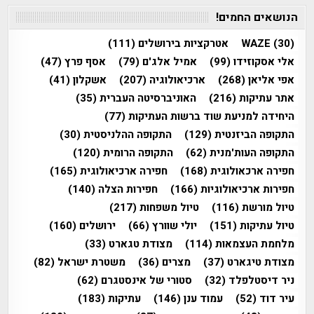
הנושאים החמים!
(30)
WAZE
אטרקציות בירושלים
(111)
אלי אסקוזידו
(99)
אמיל אלג'ם
(79)
אסף פרץ
(47)
אפי אליאן
(268)
ארכיאולוגיה
(207)
אשקלון
(41)
אתר עתיקות
(216)
האוניברסיטה העברית
(35)
היחידה למניעת שוד ברשות העתיקות
(77)
התקופה הביזנטית
(129)
התקופה ההלניסטית
(30)
התקופה העות'מנית
(62)
התקופה הרומית
(120)
חפירה ארכאולוגית
(168)
חפירה ארכיאולוגית
(165)
חפירות ארכיאולוגיות
(166)
חפירות הצלה
(140)
טיול מורשת
(116)
טיול משפחות
(217)
טיול עתיקות
(151)
יולי שוורץ
(66)
ירושלים
(160)
מלחמת העצמאות
(114)
מצודת טגארט
(33)
מצודת טיגארט
(37)
מצרים
(36)
משטרת ישראל
(82)
ניר דיסטלפלד
(32)
סטורי של אינסטגרם
(62)
עיר דוד
(52)
עמוד ענן
(146)
עתיקות
(183)