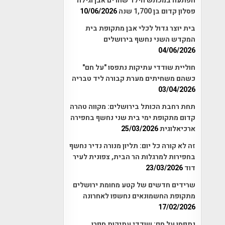
הפתעה במכתש הילד שהרים אבן וגילה
פסלון קדום בן 1,700 שנה
10/06/2026
בית יוצר גדול לכלי אבן מתקופת בית
המקדש השני נחשף בירושלים
04/06/2026
חוליית שודדי עתיקות נתפסו "על חם"
כשהם משחיתים מערת קבורה ליד טבריה
03/04/2026
תחת רחבת הכותל בירושלים: מקווה טהרה
קדום מתקופת ימי בית שני נחשף בחפירה
ארכיאלוגית
25/03/2026
זה לא קורה כל יום: תליון מנורה נדיר נחשף
בחפירות למרגלות הר הבית, צפונית לעיר
דוד
23/03/2026
שרידים חדשים של קטע מחומת ירושלים
מתקופת החשמונאים נחשפו לאחרונה
17/02/2026
נתפסו על חם: שודדי עתיקות חפרו