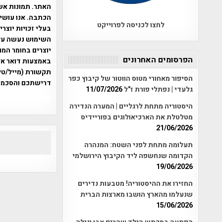
האתר. תמונות אש
הכתבה. אנו עושים
לחצו לכניסה לפרוייקט
בעלי זכויות יוצר
יוצרים בחומר המו
הפרסומים האחרונים
תקשורת (מייל/טלפ
הסיפור מאחורי מטוס הווטור של קיבוץ כפר
דרישתכם והסכמת
גלעדי | נפתלי פורת ז"ל
11/07/2026
אפי אליאן , היסטוריה על המפה , 
היסטוריה מתחת לרגליים | המערה הנדירה
מטלטלת את הארכיאולוגים בפוריידיס
21/06/2026
תעלומה מתחת לפני השטח: המנהרה
הקדומה שנחשפה ליד הקיבוץ הירושלמי
19/06/2026
החזירו את ההיסטוריה! מטבעות נדירים
שנעלמו מהארץ הושבו מארצות הברית
15/06/2026