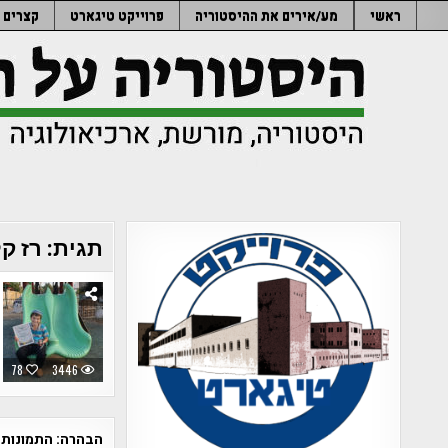
Ski
ראשי
מע/אירים את ההיסטוריה
פרוייקט טיגארט
קצרים
t
conten
תגית:
רז ק
78
3446
הבהרה:
התמונות 