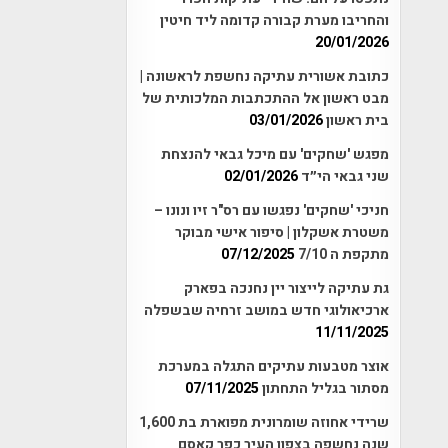
והחריבו מערת קבורה קדומה ליד חיטין
20/01/2026
כתובת אשורית עתיקה נחשפת לראשונה |
מבט ראשון אל ההתכתבות המלכותית של
בית ראשון
03/01/2026
מפגש 'שחקים' עם מיכל גבאי להנצחת
שני גבאי הי״ד
02/01/2026
חניכי 'שחקים' נפגשו עם רס"ר זיו ונונו –
משטרת אשקלון | סיפור אישי מבוקר
מתקפת ה 7/10
07/12/2025
גת עתיקה לייצור יין נחנכה בפארק
ארכיאולוגי חדש במושב זרחיה שבשפלה
11/11/2025
אוצר מטבעות עתיקים התגלה במערכת
מסתור בגליל התחתון
07/11/2025
שרידי אחוזה שומרונית מפוארת בת 1,600
שנה נחשפה בצפון העיר כפר קאסם