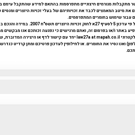
ר מתקבלות מגורמים חיצוניים מתפרסמות בהתאם למידע שהתקבל עימם ב
 את מיטב המאמצים לכבד את זכויותיהם של בעלי זכויות היוצרים ומנסים 
ים עבור שימוש בחומרים המתפרסמים.
השימוש נעשה על פי עדכון 5 לסעיף 27א לחוק זכויות היוצרים ת
פיע באתר ו/או בפרסום זה, ואתם מרגישים כי נפגעה זכותכם אנו מבקשים ממ
באמצעות דואר אלקטרוני law27a at mapah.co.il יחד עם קישור לדף או היצירה המדו
ון) ואנו נסיר את החומרים. או לחילופין לעדכון פרטיכם ומתן קרדיט כנדרש 
כם.
פרוייקט טיגארט , Efi Elian , Tegart Fort , tegart fortress