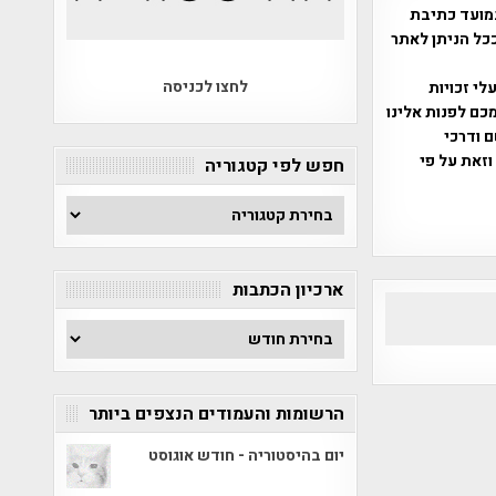
מועד כתיבת
ככל הניתן לאתר
לחצו לכניסה
שס"ח 2007. במידה והנכם בעלי זכויות
כם לפנות אלינו
ברת, שם ודרכי
וזאת על פי
חפש לפי קטגוריה
חפש
לפי
קטגוריה
ארכיון הכתבות
ארכיון
הכתבות
הרשומות והעמודים הנצפים ביותר
יום בהיסטוריה - חודש אוגוסט