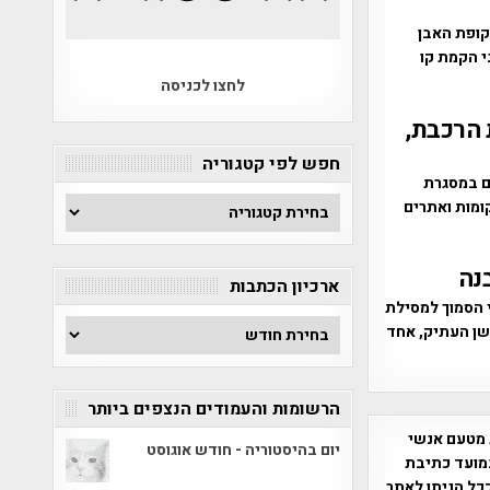
קופת האבן
י הקמת קו
לחצו לכניסה
רושלים 2012" מנהרת הרכבת,
חפש לפי קטגוריה
ים במסגרת
חפש
ומות ואתרים
לפי
קטגוריה
נה
ארכיון הכתבות
י הסמוך למסילת
ארכיון
שן העתיק, אחד
הכתבות
הרשומות והעמודים הנצפים ביותר
 מטעם אנשי
יום בהיסטוריה - חודש אוגוסט
מועד כתיבת
ככל הניתן לאתר