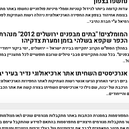
נחשפו בצפון
עדות קדומה ביותר לגידול קטניות וסמלי מיניות פולחניים נחשפו באתר מת
בצומת אחיהוד בצפון את החפירה הארכיאולוגית ניהלה רשות העתיקות לפנ
מיאל ע"י חברת נתיבי…
המומלצים! "בתים מבפנים י
הכפר שקפא בשלהי בזמן ומערת צדקיהו
במהלך הסופ"ש הקרוב יתקיימו בבירת ישראל – ירושלים , ימי ביקור ייחוד
פנים". בכל שנה מתקיימים סבבי טיולים שרובם חופשיים לכל מתעניין במק
ל…
אנרכיסטים השחיתו אתר ארכיאולוגי נדיר בעיר יב
ביום רביעי האחרון הגיעו אנשי רשות העתיקות לאתר החפירות הארכיאולוג
הרכבת של יבנה, שם גילו כי אנרכיסטים השחיתו בצורה קשה את אתר הכב
 והייחודים…
המפורסמות במסגרת הכתבות באתר מתקבלות מגורמים שונים ו/או מצולמות
ר מתקבלות מגורמים חיצוניים מתפרסמות בהתאם למידע שהתקבל עימם ב
 את מיטב המאמצים לכבד את זכויותיהם של בעלי זכויות היוצרים ומנסים 