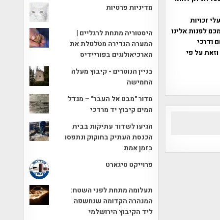
מדיניות פרטיות
שס"ח 2007. במידה והנכם בעלי זכויות
כם לפנות אלינו
היסטוריה מתחת לרגליים |
ברת, שם ודרכי
המערה הנדירה מטלטלת את
וזאת על פי
הארכיאולוגים בפוריידיס
בניין הנוטרים - קיבוץ מעלה
החמישה
מדור "מבט אל העבר" – מגדל
המים קיבוץ יד מרדכי
הגיעו לשדוד עתיקות בבית
הכנסת העתיק בחוקוק ונתפסו
בזמן אמת
פרוייקט טיגארט
תעלומה מתחת לפני השטח:
המנהרה הקדומה שנחשפה
ליד הקיבוץ הירושלמי