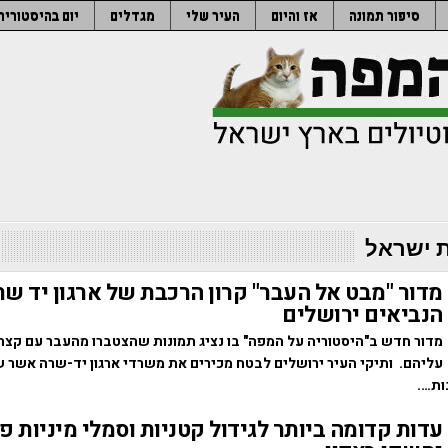
סיפור תמונה
אז והיום
העיר שלי
מגדלים
יום בהיסטוריה
 ישראל
מדור "מבט אל העבר" קרון הרכבת של ארגון יד ש
הנביאים ירושלים
מדור חדש ב"היסטוריה על המפה" בו נציג תמונות שהצטברו מהעבר עם קצת
עליהם. ותיקי העיר ירושלים לבטח מכירים את משרדי ארגון יד-שרה אשר ש
ות….
עדות קדומה ביותר לגידול קטניות וסמלי מיניות פ