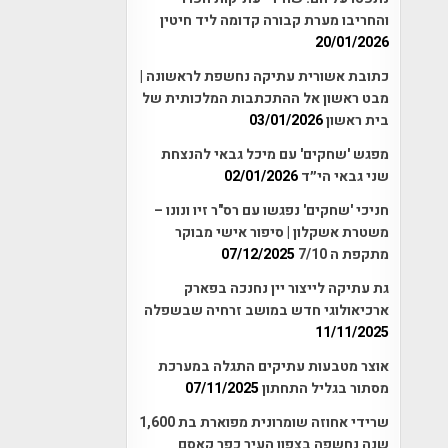
והחריבו מערת קבורה קדומה ליד חיטין
20/01/2026
כתובת אשורית עתיקה נחשפת לראשונה |
מבט ראשון אל ההתכתבות המלכותית של
בית ראשון
03/01/2026
מפגש 'שחקים' עם מיכל גבאי להנצחת
שני גבאי הי״ד
02/01/2026
חניכי 'שחקים' נפגשו עם רס"ר זיו ונונו –
משטרת אשקלון | סיפור אישי מבוקר
מתקפת ה 7/10
07/12/2025
גת עתיקה לייצור יין נחנכה בפארק
ארכיאולוגי חדש במושב זרחיה שבשפלה
11/11/2025
אוצר מטבעות עתיקים התגלה במערכת
מסתור בגליל התחתון
07/11/2025
שרידי אחוזה שומרונית מפוארת בת 1,600
שנה נחשפה בצפון העיר כפר קאסם