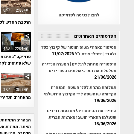
0
2375
לחצו לכניסה לפרוייקט
הרכבת החדש לכר
הפרסומים האחרונים
הסיפור מאחורי מטוס הווטור של קיבוץ כפר
4
2204
גלעדי | נפתלי פורת ז"ל
11/07/2026
פרוייקט "בתים מב
שלא פתוחים לקה
היסטוריה מתחת לרגליים | המערה הנדירה
מטלטלת את הארכיאולוגים בפוריידיס
21/06/2026
תעלומה מתחת לפני השטח: המנהרה
3
3963
הקדומה שנחשפה ליד הקיבוץ הירושלמי
מהאתרים הנדירים
19/06/2026
החזירו את ההיסטוריה! מטבעות נדירים
שנעלמו מהארץ הושבו מארצות הברית
הבהרה:
התמונות 
15/06/2026
האתר. תמונות אש
הכתבה. אנו עושים