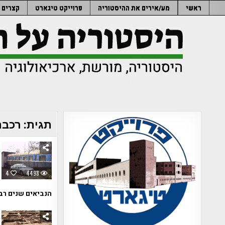
Ski
ראשי
מע/אירים את ההיסטוריה
פרוייקט טיגארט
קצרים
t
conten
תגית:
רכבת
4
4498
הנביאים שנים רב