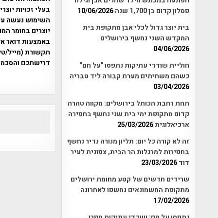
הפתעה במכתש הילד שהרים אבן וגילה
בעלי זכויות יוצר
פסלון קדום בן 1,700 שנה
10/06/2026
בית יוצר גדול לכלי אבן מתקופת בית
יוצרים בחומר המו
המקדש השני נחשף בירושלים
04/06/2026
תקשורת (מייל/טלפ
דרישתכם והסכמת
חוליית שודדי עתיקות נתפסו "על חם"
כשהם משחיתים מערת קבורה ליד טבריה
אפי אליאן , היסטוריה על המפה , 
03/04/2026
תחת רחבת הכותל בירושלים: מקווה טהרה
קדום מתקופת ימי בית שני נחשף בחפירה
ארכיאלוגית
25/03/2026
זה לא קורה כל יום: תליון מנורה נדיר נחשף
בחפירות למרגלות הר הבית, צפונית לעיר
דוד
23/03/2026
שרידים חדשים של קטע מחומת ירושלים
מתקופת החשמונאים נחשפו לאחרונה
17/02/2026
נתפסו על חם: שודדי עתיקות חפרו