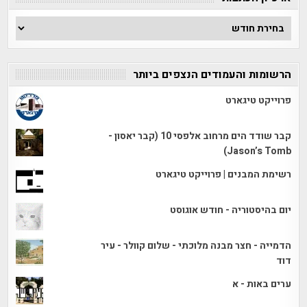
ארכיון
הכתבות
הרשומות והעמודים הנצפים ביותר
פרוייקט טיגארט
קבר שודד הים מרחוב אלפסי 10 (קבר יאסון -
Jason’s Tomb)
רשימת המבנים | פרוייקט טיגארט
יום בהיסטוריה - חודש אוגוסט
הדמייה - חצר מבנה מלוכתי - שלום קוולר - עיר
דוד
ערים באות - א