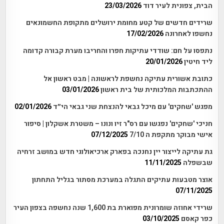
הבית, צפונית לעיר דוד
23/03/2026
שרידים חדשים של קטע מחומת ירושלים מתקופת החשמונאים
נחשפו לאחרונה
17/02/2026
נתפסו על חם: שודדי עתיקות חפרו והחריבו מערת קבורה קדומה
ליד חיטין
20/01/2026
כתובת אשורית עתיקה נחשפת לראשונה | מבט ראשון אל
ההתכתבות המלכותית של בית ראשון
03/01/2026
מפגש 'שחקים' עם מיכל גבאי להנצחת שני גבאי הי״ד
02/01/2026
חניכי 'שחקים' נפגשו עם רס"ר זיו ונונו – משטרת אשקלון | סיפור
אישי מבוקר מתקפת ה 7/10
07/12/2025
גת עתיקה לייצור יין נחנכה בפארק ארכיאולוגי חדש במושב זרחיה
שבשפלה
11/11/2025
אוצר מטבעות עתיקים התגלה במערכת מסתור בגליל התחתון
07/11/2025
שרידי אחוזה שומרונית מפוארת בת 1,600 שנה נחשפה בצפון העיר
כפר קאסם
03/10/2025