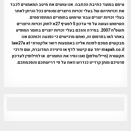
עימם במועד כתיבת הכתבה. אנו עושים את מיטב המאמצים לכבד
את זכויותיהם של בעלי זכויות היוצרים ומנסים ככל הניתן לאתר
בעלי זכויות יוצרים עבור שימוש בחומרים המתפרסמים.
השימוש נעשה על פי עדכון 5 לסעיף 27א לחוק זכויות היוצרים
תשס"ח 2007. במידה והנכם בעלי זכויות יוצרים בחומר המופיע
באתר ו/או בפרסום זה, ואתם מרגישים כי נפגעה זכותכם אנו
מבקשים ממכם לפנות אלינו באמצעות דואר אלקטרוני law27a at
mapah.co.il יחד עם קישור לדף או היצירה המדוברת, שם ודרכי
תקשורת (מייל/טלפון) ואנו נסיר את החומרים. או לחילופין לעדכון
פרטיכם ומתן קרדיט כנדרש וזאת על פי דרישתכם והסכמתכם.
אפי אליאן , היסטוריה על המפה , פרוייקט טיגארט , Efi Elian ,
Tegart Fort , tegart fortress