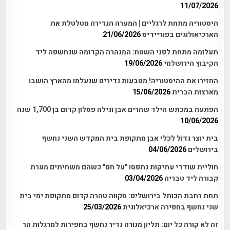
11/07/2026
היסטוריה מתחת לרגליים | המערה הנדירה מטלטלת את
הארכיאולוגים בפוריידיס
21/06/2026
תעלומה מתחת לפני השטח: המנהרה הקדומה שנחשפה ליד
הקיבוץ הירושלמי
19/06/2026
החזירו את ההיסטוריה! מטבעות נדירים שנעלמו מהארץ הושבו
מארצות הברית
15/06/2026
הפתעה במכתש הילד שהרים אבן וגילה פסלון קדום בן 1,700 שנה
10/06/2026
בית יוצר גדול לכלי אבן מתקופת בית המקדש השני נחשף
בירושלים
04/06/2026
חוליית שודדי עתיקות נתפסו "על חם" כשהם משחיתים מערת
קבורה ליד טבריה
03/04/2026
תחת רחבת הכותל בירושלים: מקווה טהרה קדום מתקופת ימי בית
שני נחשף בחפירה ארכיאלוגית
25/03/2026
זה לא קורה כל יום: תליון מנורה נדיר נחשף בחפירות למרגלות הר