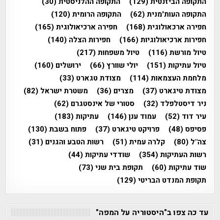
התקופה הביזנטית
(129)
התקופה ההלניסטית
(30)
התקופה העות'מנית
(62)
התקופה הרומית
(120)
חפירה ארכאולוגית
(168)
חפירה ארכיאולוגית
(165)
חפירות ארכיאולוגיות
(166)
חפירות הצלה
(140)
טיול מורשת
(116)
טיול משפחות
(217)
טיול עתיקות
(151)
יולי שוורץ
(66)
ירושלים
(160)
מלחמת העצמאות
(114)
מצודת טגארט
(33)
מצודת טיגארט
(37)
מצרים
(36)
משטרת ישראל
(82)
ניר דיסטלפלד
(32)
סטורי של אינסטגרם
(62)
עיר דוד
(52)
עמוד ענן
(146)
עתיקות
(183)
פסיפס
(48)
פרויקט טיגארט
(37)
פתוח בשבת
(130)
צה"ל
(80)
קלרה עמית
(51)
רשות הטבע והגנים
(31)
רשות העתיקות
(354)
שודדי עתיקות
(44)
שוד עתיקות
(60)
תקופת בית שני
(73)
תקופת המנדט הבריטי
(129)
עד כה צפו ב"היסטוריה על המפה"