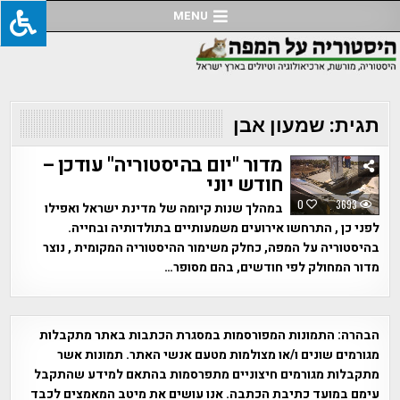
Ski
MENU
t
conten
תגית:
שמעון אבן
מדור "יום בהיסטוריה" עודכן –
חודש יוני
0
3693
במהלך שנות קיומה של מדינת ישראל ואפילו
לפני כן , התרחשו אירועים משמעותיים בתולדותיה ובחייה.
בהיסטוריה על המפה, כחלק משימור ההיסטוריה המקומית , נוצר
מדור המחולק לפי חודשים, בהם מסופר…
הבהרה:
התמונות המפורסמות במסגרת הכתבות באתר מתקבלות
מגורמים שונים ו/או מצולמות מטעם אנשי האתר. תמונות אשר
מתקבלות מגורמים חיצוניים מתפרסמות בהתאם למידע שהתקבל
עימם במועד כתיבת הכתבה. אנו עושים את מיטב המאמצים לכבד