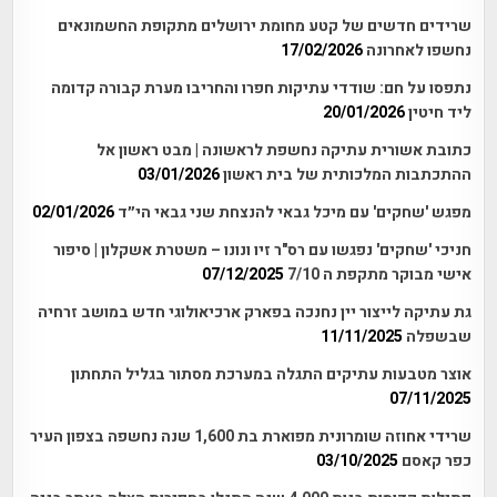
שרידים חדשים של קטע מחומת ירושלים מתקופת החשמונאים
נחשפו לאחרונה
17/02/2026
נתפסו על חם: שודדי עתיקות חפרו והחריבו מערת קבורה קדומה
ליד חיטין
20/01/2026
כתובת אשורית עתיקה נחשפת לראשונה | מבט ראשון אל
ההתכתבות המלכותית של בית ראשון
03/01/2026
מפגש 'שחקים' עם מיכל גבאי להנצחת שני גבאי הי״ד
02/01/2026
חניכי 'שחקים' נפגשו עם רס"ר זיו ונונו – משטרת אשקלון | סיפור
אישי מבוקר מתקפת ה 7/10
07/12/2025
גת עתיקה לייצור יין נחנכה בפארק ארכיאולוגי חדש במושב זרחיה
שבשפלה
11/11/2025
אוצר מטבעות עתיקים התגלה במערכת מסתור בגליל התחתון
07/11/2025
שרידי אחוזה שומרונית מפוארת בת 1,600 שנה נחשפה בצפון העיר
כפר קאסם
03/10/2025