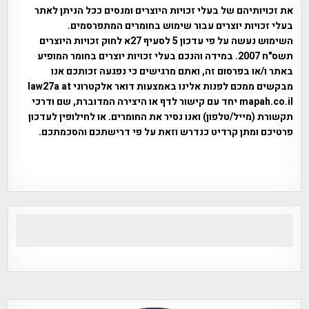
את זכויותיהם של בעלי זכויות היוצרים ומנסים ככל הניתן לאתר
בעלי זכויות יוצרים עבור שימוש בחומרים המתפרסמים.
השימוש נעשה על פי עדכון 5 לסעיף 27א לחוק זכויות היוצרים
תשס"ח 2007. במידה והנכם בעלי זכויות יוצרים בחומר המופיע
באתר ו/או בפרסום זה, ואתם מרגישים כי נפגעה זכותכם אנו
מבקשים ממכם לפנות אלינו באמצעות דואר אלקטרוני law27a at
mapah.co.il יחד עם קישור לדף או היצירה המדוברת, שם ודרכי
תקשורת (מייל/טלפון) ואנו נסיר את החומרים. או לחילופין לעדכון
פרטיכם ומתן קרדיט כנדרש וזאת על פי דרישתכם והסכמתכם.
אפי אליאן , היסטוריה על המפה , פרוייקט טיגארט , Efi Elian ,
Tegart Fort , tegart fortress