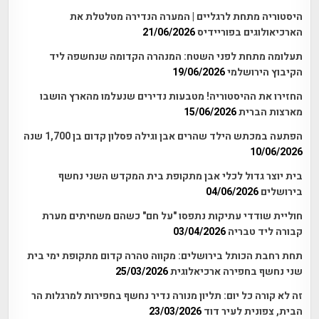
היסטוריה מתחת לרגליים | המערה הנדירה מטלטלת את
הארכיאולוגים בפוריידיס
21/06/2026
תעלומה מתחת לפני השטח: המנהרה הקדומה שנחשפה ליד
הקיבוץ הירושלמי
19/06/2026
החזירו את ההיסטוריה! מטבעות נדירים שנעלמו מהארץ הושבו
מארצות הברית
15/06/2026
הפתעה במכתש הילד שהרים אבן וגילה פסלון קדום בן 1,700 שנה
10/06/2026
בית יוצר גדול לכלי אבן מתקופת בית המקדש השני נחשף
בירושלים
04/06/2026
חוליית שודדי עתיקות נתפסו "על חם" כשהם משחיתים מערת
קבורה ליד טבריה
03/04/2026
תחת רחבת הכותל בירושלים: מקווה טהרה קדום מתקופת ימי בית
שני נחשף בחפירה ארכיאלוגית
25/03/2026
זה לא קורה כל יום: תליון מנורה נדיר נחשף בחפירות למרגלות הר
הבית, צפונית לעיר דוד
23/03/2026