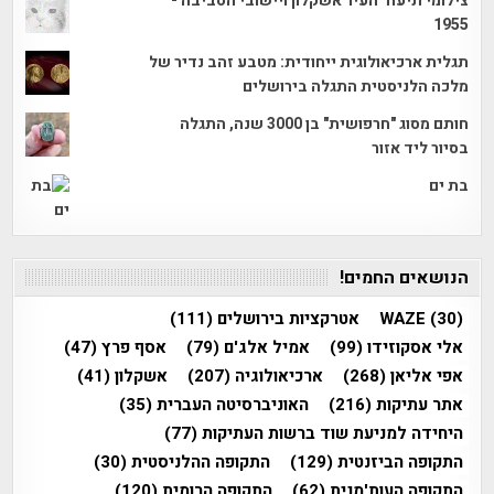
צילומי תיעוד העיר אשקלון ויישובי הסביבה -
1955
תגלית ארכיאולוגית ייחודית: מטבע זהב נדיר של
מלכה הלניסטית התגלה בירושלים
חותם מסוג "חרפושית" בן 3000 שנה, התגלה
בסיור ליד אזור
בת ים
הנושאים החמים!
(30)
WAZE
אטרקציות בירושלים
(111)
אלי אסקוזידו
(99)
אמיל אלג'ם
(79)
אסף פרץ
(47)
אפי אליאן
(268)
ארכיאולוגיה
(207)
אשקלון
(41)
אתר עתיקות
(216)
האוניברסיטה העברית
(35)
היחידה למניעת שוד ברשות העתיקות
(77)
התקופה הביזנטית
(129)
התקופה ההלניסטית
(30)
התקופה העות'מנית
(62)
התקופה הרומית
(120)