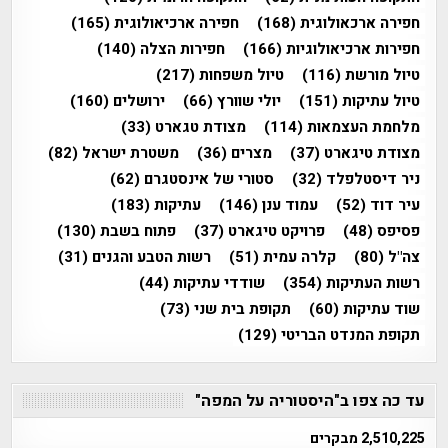
חפירה ארכאולוגית
(168)
חפירה ארכיאולוגית
(165)
חפירות ארכיאולוגיות
(166)
חפירות הצלה
(140)
טיול מורשת
(116)
טיול משפחות
(217)
טיול עתיקות
(151)
יולי שוורץ
(66)
ירושלים
(160)
מלחמת העצמאות
(114)
מצודת טגארט
(33)
מצודת טיגארט
(37)
מצרים
(36)
משטרת ישראל
(82)
ניר דיסטלפלד
(32)
סטורי של אינסטגרם
(62)
עיר דוד
(52)
עמוד ענן
(146)
עתיקות
(183)
פסיפס
(48)
פרויקט טיגארט
(37)
פתוח בשבת
(130)
צה"ל
(80)
קלרה עמית
(51)
רשות הטבע והגנים
(31)
רשות העתיקות
(354)
שודדי עתיקות
(44)
שוד עתיקות
(60)
תקופת בית שני
(73)
תקופת המנדט הבריטי
(129)
עד כה צפו ב"היסטוריה על המפה"
2,510,225 מבקרים