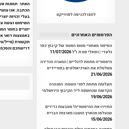
האתר. תמונות אש
הכתבה. אנו עושים
לחצו לכניסה לפרוייקט
בעלי זכויות יוצר
יוצרים בחומר המו
הפרסומים האחרונים
תקשורת (מייל/טלפ
הסיפור מאחורי מטוס הווטור של קיבוץ כפר
דרישתכם והסכמת
גלעדי | נפתלי פורת ז"ל
11/07/2026
אפי אליאן , היסטוריה על המפה , 
היסטוריה מתחת לרגליים | המערה הנדירה
מטלטלת את הארכיאולוגים בפוריידיס
21/06/2026
תעלומה מתחת לפני השטח: המנהרה
הקדומה שנחשפה ליד הקיבוץ הירושלמי
19/06/2026
החזירו את ההיסטוריה! מטבעות נדירים
שנעלמו מהארץ הושבו מארצות הברית
15/06/2026