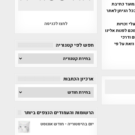
מועד כתיבת
ככל הניתן לאתר
לחצו לכניסה
שס"ח 2007. במידה והנכם בעלי זכויות
כם לפנות אלינו
ברת, שם ודרכי
וזאת על פי
חפש לפי קטגוריה
חפש
לפי
קטגוריה
ארכיון הכתבות
ארכיון
הכתבות
הרשומות והעמודים הנצפים ביותר
יום בהיסטוריה - חודש אוגוסט