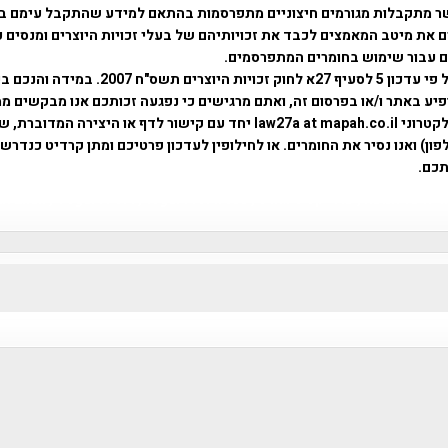
ר מתקבלות מגורמים חיצוניים מתפרסמות בהתאם למידע שהתקבל עימם ב
 את מיטב המאמצים לכבד את זכויותיהם של בעלי זכויות היוצרים ומנסים 
ים עבור שימוש בחומרים המתפרסמים.
השימוש נעשה על פי עדכון 5 לסעיף 27א לחוק זכויות היוצרים ת
פיע באתר ו/או בפרסום זה, ואתם מרגישים כי נפגעה זכותכם אנו מבקשים ממ
באמצעות דואר אלקטרוני law27a at mapah.co.il יחד עם קישור לדף או היצירה המדו
ון) ואנו נסיר את החומרים. או לחילופין לעדכון פרטיכם ומתן קרדיט כנדרש 
כם.
פרוייקט טיגארט , Efi Elian , Tegart Fort , tegart fortress