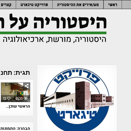
Ski
ראשי
מע/אירים את ההיסטוריה
פרוייקט טיגארט
קצרים
t
conten
תגית:
תחנת
13
6530
הראשי שוכן…
הבהרה:
התמונות 