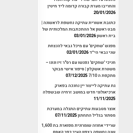
והחריבו מערת קבורה קדומה ליד חיטין
20/01/2026
כתובת אשורית עתיקה נחשפת לראשונה |
מבט ראשון אל ההתכתבות המלכותית של
בית ראשון
03/01/2026
מפגש 'שחקים' עם מיכל גבאי להנצחת
שני גבאי הי״ד
02/01/2026
חניכי 'שחקים' נפגשו עם רס"ר זיו ונונו –
משטרת אשקלון | סיפור אישי מבוקר
מתקפת ה 7/10
07/12/2025
גת עתיקה לייצור יין נחנכה בפארק
ארכיאולוגי חדש במושב זרחיה שבשפלה
11/11/2025
אוצר מטבעות עתיקים התגלה במערכת
מסתור בגליל התחתון
07/11/2025
שרידי אחוזה שומרונית מפוארת בת 1,600
שנה נחשפה בצפון העיר כפר קאסם