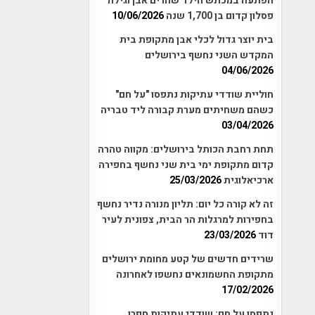
הפתעה במכתש הילד שהרים אבן וגילה
פסלון קדום בן 1,700 שנה
10/06/2026
בית יוצר גדול לכלי אבן מתקופת בית
המקדש השני נחשף בירושלים
04/06/2026
חוליית שודדי עתיקות נתפסו "על חם"
כשהם משחיתים מערת קבורה ליד טבריה
03/04/2026
תחת רחבת הכותל בירושלים: מקווה טהרה
קדום מתקופת ימי בית שני נחשף בחפירה
ארכיאלוגית
25/03/2026
זה לא קורה כל יום: תליון מנורה נדיר נחשף
בחפירות למרגלות הר הבית, צפונית לעיר
דוד
23/03/2026
שרידים חדשים של קטע מחומת ירושלים
מתקופת החשמונאים נחשפו לאחרונה
17/02/2026
נתפסו על חם: שודדי עתיקות חפרו