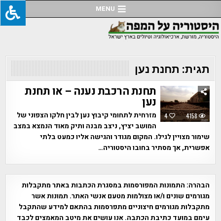
Ski
MENU
t
conten
תגית:
תחנת נען
תחנת הרכבת נענה – או תחנת
נען
מזרחית לתחומי קיבוץ נען לבין חלקו הצפוני של
4
4158
המושב יציץ, ניצב מבנה ותיק מאוד הנמצא במצב
שימור מצויין לגילו. המקום מגודר והגישה אליו כמעט בלתי
אפשרית, אך מסתיר בחובו היסטוריה…
הבהרה:
התמונות המפורסמות במסגרת הכתבות באתר מתקבלות
מגורמים שונים ו/או מצולמות מטעם אנשי האתר. תמונות אשר
מתקבלות מגורמים חיצוניים מתפרסמות בהתאם למידע שהתקבל
עימם במועד כתיבת הכתבה. אנו עושים את מיטב המאמצים לכבד