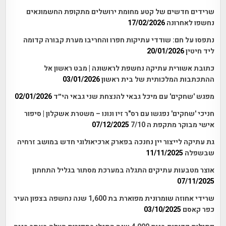
שרידים חדשים של קטע מחומת ירושלים מתקופת החשמונאים
נחשפו לאחרונה
17/02/2026
נתפסו על חם: שודדי עתיקות חפרו והחריבו מערת קבורה קדומה
ליד חיטין
20/01/2026
כתובת אשורית עתיקה נחשפת לראשונה | מבט ראשון אל
ההתכתבות המלכותית של בית ראשון
03/01/2026
מפגש 'שחקים' עם מיכל גבאי להנצחת שני גבאי הי״ד
02/01/2026
חניכי 'שחקים' נפגשו עם רס"ר זיו ונונו – משטרת אשקלון | סיפור
אישי מבוקר מתקפת ה 7/10
07/12/2025
גת עתיקה לייצור יין נחנכה בפארק ארכיאולוגי חדש במושב זרחיה
שבשפלה
11/11/2025
אוצר מטבעות עתיקים התגלה במערכת מסתור בגליל התחתון
07/11/2025
שרידי אחוזה שומרונית מפוארת בת 1,600 שנה נחשפה בצפון העיר
כפר קאסם
03/10/2025