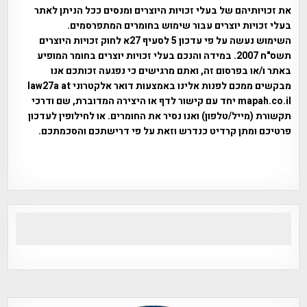
את זכויותיהם של בעלי זכויות היוצרים ומנסים ככל הניתן לאתר
בעלי זכויות יוצרים עבור שימוש בחומרים המתפרסמים.
השימוש נעשה על פי עדכון 5 לסעיף 27א לחוק זכויות היוצרים
תשס"ח 2007. במידה והנכם בעלי זכויות יוצרים בחומר המופיע
באתר ו/או בפרסום זה, ואתם מרגישים כי נפגעה זכותכם אנו
מבקשים ממכם לפנות אלינו באמצעות דואר אלקטרוני law27a at
mapah.co.il יחד עם קישור לדף או היצירה המדוברת, שם ודרכי
תקשורת (מייל/טלפון) ואנו נסיר את החומרים. או לחילופין לעדכון
פרטיכם ומתן קרדיט כנדרש וזאת על פי דרישתכם והסכמתכם.
אפי אליאן , היסטוריה על המפה , פרוייקט טיגארט , Efi Elian ,
Tegart Fort , tegart fortress