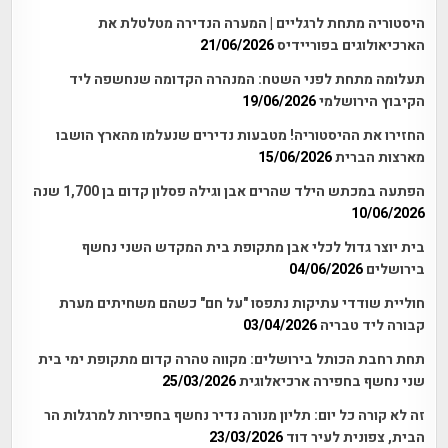
היסטוריה מתחת לרגליים | המערה הנדירה מטלטלת את
הארכיאולוגים בפוריידיס
21/06/2026
תעלומה מתחת לפני השטח: המנהרה הקדומה שנחשפה ליד
הקיבוץ הירושלמי
19/06/2026
החזירו את ההיסטוריה! מטבעות נדירים שנעלמו מהארץ הושבו
מארצות הברית
15/06/2026
הפתעה במכתש הילד שהרים אבן וגילה פסלון קדום בן 1,700 שנה
10/06/2026
בית יוצר גדול לכלי אבן מתקופת בית המקדש השני נחשף
בירושלים
04/06/2026
חוליית שודדי עתיקות נתפסו "על חם" כשהם משחיתים מערת
קבורה ליד טבריה
03/04/2026
תחת רחבת הכותל בירושלים: מקווה טהרה קדום מתקופת ימי בית
שני נחשף בחפירה ארכיאלוגית
25/03/2026
זה לא קורה כל יום: תליון מנורה נדיר נחשף בחפירות למרגלות הר
הבית, צפונית לעיר דוד
23/03/2026