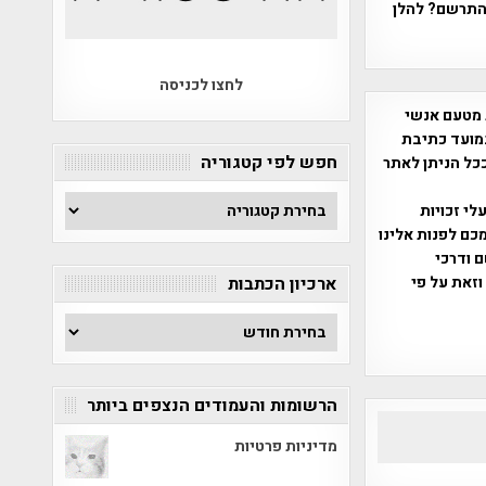
להתרשם? להלן
לחצו לכניסה
 מטעם אנשי
מועד כתיבת
חפש לפי קטגוריה
ככל הניתן לאתר
חפש
שס"ח 2007. במידה והנכם בעלי זכויות
לפי
כם לפנות אלינו
קטגוריה
ברת, שם ודרכי
וזאת על פי
ארכיון הכתבות
ארכיון
הכתבות
הרשומות והעמודים הנצפים ביותר
מדיניות פרטיות