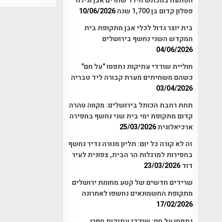
הפתעה במכתש הילד שהרים אבן וגילה
פסלון קדום בן 1,700 שנה
10/06/2026
בית יוצר גדול לכלי אבן מתקופת בית
המקדש השני נחשף בירושלים
04/06/2026
חוליית שודדי עתיקות נתפסו "על חם"
כשהם משחיתים מערת קבורה ליד טבריה
03/04/2026
תחת רחבת הכותל בירושלים: מקווה טהרה
קדום מתקופת ימי בית שני נחשף בחפירה
ארכיאלוגית
25/03/2026
זה לא קורה כל יום: תליון מנורה נדיר נחשף
בחפירות למרגלות הר הבית, צפונית לעיר
דוד
23/03/2026
שרידים חדשים של קטע מחומת ירושלים
מתקופת החשמונאים נחשפו לאחרונה
17/02/2026
נתפסו על חם: שודדי עתיקות חפרו