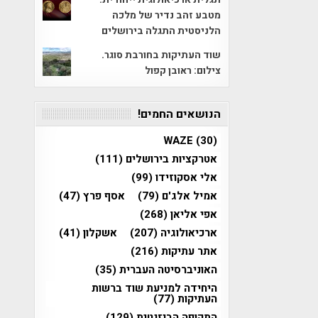
מטבע זהב נדיר של מלכה
הלניסטית התגלה בירושלים
שוד העתיקות בחורבת סוגר.
צילום: ראובן קפול
הנושאים החמים!
WAZE
(30)
אטרקציות בירושלים
(111)
אלי אסקוזידו
(99)
אמיל אלג'ם
(79)
אסף פרץ
(47)
אפי אליאן
(268)
ארכיאולוגיה
(207)
אשקלון
(41)
אתר עתיקות
(216)
האוניברסיטה העברית
(35)
היחידה למניעת שוד ברשות
העתיקות
(77)
התקופה הביזנטית
(129)