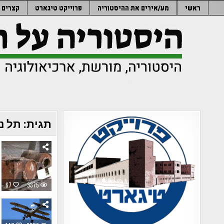
Ski
ראשי
מע/אירים את ההיסטוריה
פרוייקט טיגארט
קצרים
t
conten
תגית:
תל נ
67
3375