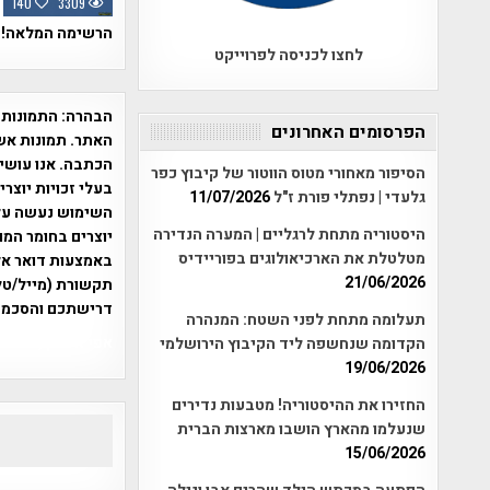
140
3309
הרשימה המלאה! 
לחצו לכניסה לפרוייקט
הבהרה:
התמונות 
הפרסומים האחרונים
האתר. תמונות אש
הכתבה. אנו עושים
הסיפור מאחורי מטוס הווטור של קיבוץ כפר
בעלי זכויות יוצר
גלעדי | נפתלי פורת ז"ל
11/07/2026
היסטוריה מתחת לרגליים | המערה הנדירה
יוצרים בחומר המו
מטלטלת את הארכיאולוגים בפוריידיס
21/06/2026
תקשורת (מייל/טלפ
דרישתכם והסכמת
תעלומה מתחת לפני השטח: המנהרה
אפי אליאן , היסטוריה על המפה , 
הקדומה שנחשפה ליד הקיבוץ הירושלמי
19/06/2026
החזירו את ההיסטוריה! מטבעות נדירים
שנעלמו מהארץ הושבו מארצות הברית
15/06/2026