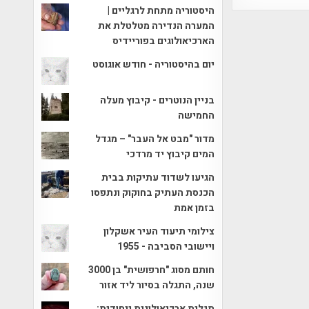
היסטוריה מתחת לרגליים |
המערה הנדירה מטלטלת את
הארכיאולוגים בפוריידיס
יום בהיסטוריה - חודש אוגוסט
בניין הנוטרים - קיבוץ מעלה
החמישה
מדור "מבט אל העבר" – מגדל
המים קיבוץ יד מרדכי
הגיעו לשדוד עתיקות בבית
הכנסת העתיק בחוקוק ונתפסו
בזמן אמת
צילומי תיעוד העיר אשקלון
ויישובי הסביבה - 1955
חותם מסוג "חרפושית" בן 3000
שנה, התגלה בסיור ליד אזור
תגלית ארכיאולוגית ייחודית: