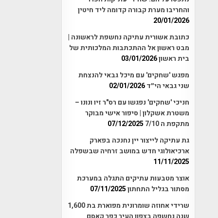
והחריבו מערת קבורה קדומה ליד חיטין
20/01/2026
כתובת אשורית עתיקה נחשפת לראשונה |
מבט ראשון אל ההתכתבות המלכותית של
בית ראשון
03/01/2026
מפגש 'שחקים' עם מיכל גבאי להנצחת
שני גבאי הי״ד
02/01/2026
חניכי 'שחקים' נפגשו עם רס"ר זיו ונונו –
משטרת אשקלון | סיפור אישי מבוקר
מתקפת ה 7/10
07/12/2025
גת עתיקה לייצור יין נחנכה בפארק
ארכיאולוגי חדש במושב זרחיה שבשפלה
11/11/2025
אוצר מטבעות עתיקים התגלה במערכת
מסתור בגליל התחתון
07/11/2025
שרידי אחוזה שומרונית מפוארת בת 1,600
שנה נחשפה בצפון העיר כפר קאסם