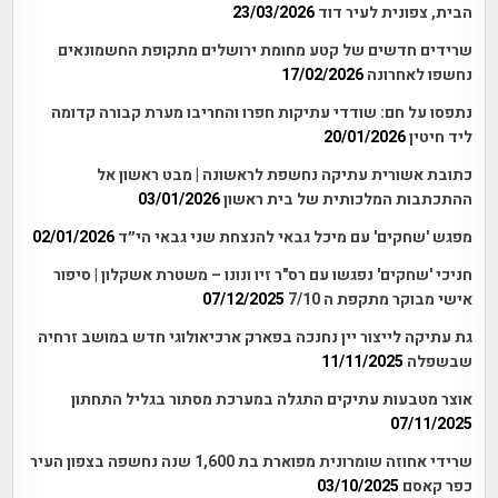
הבית, צפונית לעיר דוד
23/03/2026
שרידים חדשים של קטע מחומת ירושלים מתקופת החשמונאים
נחשפו לאחרונה
17/02/2026
נתפסו על חם: שודדי עתיקות חפרו והחריבו מערת קבורה קדומה
ליד חיטין
20/01/2026
כתובת אשורית עתיקה נחשפת לראשונה | מבט ראשון אל
ההתכתבות המלכותית של בית ראשון
03/01/2026
מפגש 'שחקים' עם מיכל גבאי להנצחת שני גבאי הי״ד
02/01/2026
חניכי 'שחקים' נפגשו עם רס"ר זיו ונונו – משטרת אשקלון | סיפור
אישי מבוקר מתקפת ה 7/10
07/12/2025
גת עתיקה לייצור יין נחנכה בפארק ארכיאולוגי חדש במושב זרחיה
שבשפלה
11/11/2025
אוצר מטבעות עתיקים התגלה במערכת מסתור בגליל התחתון
07/11/2025
שרידי אחוזה שומרונית מפוארת בת 1,600 שנה נחשפה בצפון העיר
כפר קאסם
03/10/2025