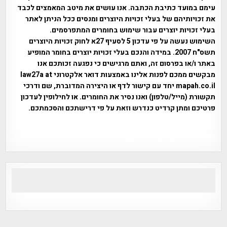
עימם במועד כתיבת הכתבה. אנו עושים את מיטב המאמצים לכבד
את זכויותיהם של בעלי זכויות היוצרים ומנסים ככל הניתן לאתר
בעלי זכויות יוצרים עבור שימוש בחומרים המתפרסמים.
השימוש נעשה על פי עדכון 5 לסעיף 27א לחוק זכויות היוצרים
תשס"ח 2007. במידה והנכם בעלי זכויות יוצרים בחומר המופיע
באתר ו/או בפרסום זה, ואתם מרגישים כי נפגעה זכותכם אנו
מבקשים ממכם לפנות אלינו באמצעות דואר אלקטרוני law27a at
mapah.co.il יחד עם קישור לדף או היצירה המדוברת, שם ודרכי
תקשורת (מייל/טלפון) ואנו נסיר את החומרים. או לחילופין לעדכון
פרטיכם ומתן קרדיט כנדרש וזאת על פי דרישתכם והסכמתכם.
אפי אליאן , היסטוריה על המפה , פרוייקט טיגארט , Efi Elian ,
Tegart Fort , tegart fortress