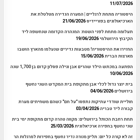
11/07/2026
היסטוריה מתחת לרגליים | המערה הנדירה מטלטלת את
הארכיאולוגים בפוריידיס
21/06/2026
תעלומה מתחת לפני השטח: המנהרה הקדומה שנחשפה ליד
הקיבוץ הירושלמי
19/06/2026
החזירו את ההיסטוריה! מטבעות נדירים שנעלמו מהארץ הושבו
מארצות הברית
15/06/2026
הפתעה במכתש הילד שהרים אבן וגילה פסלון קדום בן 1,700 שנה
10/06/2026
בית יוצר גדול לכלי אבן מתקופת בית המקדש השני נחשף
בירושלים
04/06/2026
חוליית שודדי עתיקות נתפסו "על חם" כשהם משחיתים מערת
קבורה ליד טבריה
03/04/2026
תחת רחבת הכותל בירושלים: מקווה טהרה קדום מתקופת ימי בית
שני נחשף בחפירה ארכיאלוגית
25/03/2026
זה לא קורה כל יום: תליון מנורה נדיר נחשף בחפירות למרגלות הר