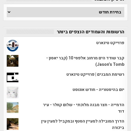
ארכיון
הכתבות
הרשומות והעמודים הנצפים ביותר
פרוייקט טיגארט
קבר שודד הים מרחוב אלפסי 10 (קבר יאסון -
Jason’s Tomb)
רשימת המבנים | פרוייקט טיגארט
יום בהיסטוריה - חודש אוגוסט
הדמייה - חצר מבנה מלוכתי - שלום קוולר - עיר
דוד
הדרך המובילה למעיין הסטף ובמקביל למעין עין
ביכורה