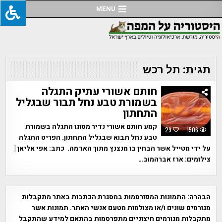
Ski
MENU
t
conten
תגית:
תל רכש
חותם אשורי עתיק התגלה
בשמורת טבע נחל תבור שבגליל
התחתון
קמע חותם אשורי נדיר מסוגו התגלה בשמורת
29
1506
טבע נחל תבוא שבגליל התחתון. הפריט התגלה
על ידי מטייל אשר הבחין בו מנצנץ מתוך האדמה. כתב: אפי אליאן |
צילומים: ארז אברהמוב…
הבהרה:
התמונות המפורסמות במסגרת הכתבות באתר מתקבלות
מגורמים שונים ו/או מצולמות מטעם אנשי האתר. תמונות אשר
מתקבלות מגורמים חיצוניים מתפרסמות בהתאם למידע שהתקבל