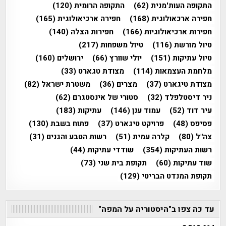
התקופה העות'מנית
(62)
התקופה הרומית
(120)
חפירה ארכאולוגית
(168)
חפירה ארכיאולוגית
(165)
חפירות ארכיאולוגיות
(166)
חפירות הצלה
(140)
טיול מורשת
(116)
טיול משפחות
(217)
טיול עתיקות
(151)
יולי שוורץ
(66)
ירושלים
(160)
מלחמת העצמאות
(114)
מצודת טגארט
(33)
מצודת טיגארט
(37)
מצרים
(36)
משטרת ישראל
(82)
ניר דיסטלפלד
(32)
סטורי של אינסטגרם
(62)
עיר דוד
(52)
עמוד ענן
(146)
עתיקות
(183)
פסיפס
(48)
פרויקט טיגארט
(37)
פתוח בשבת
(130)
צה"ל
(80)
קלרה עמית
(51)
רשות הטבע והגנים
(31)
רשות העתיקות
(354)
שודדי עתיקות
(44)
שוד עתיקות
(60)
תקופת בית שני
(73)
תקופת המנדט הבריטי
(129)
עד כה צפו ב"היסטוריה על המפה"