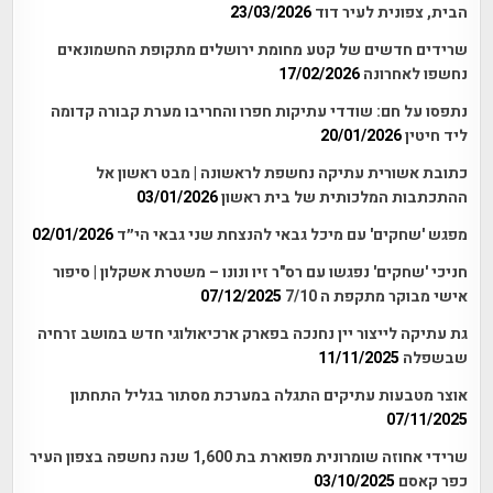
הבית, צפונית לעיר דוד
23/03/2026
שרידים חדשים של קטע מחומת ירושלים מתקופת החשמונאים
נחשפו לאחרונה
17/02/2026
נתפסו על חם: שודדי עתיקות חפרו והחריבו מערת קבורה קדומה
ליד חיטין
20/01/2026
כתובת אשורית עתיקה נחשפת לראשונה | מבט ראשון אל
ההתכתבות המלכותית של בית ראשון
03/01/2026
מפגש 'שחקים' עם מיכל גבאי להנצחת שני גבאי הי״ד
02/01/2026
חניכי 'שחקים' נפגשו עם רס"ר זיו ונונו – משטרת אשקלון | סיפור
אישי מבוקר מתקפת ה 7/10
07/12/2025
גת עתיקה לייצור יין נחנכה בפארק ארכיאולוגי חדש במושב זרחיה
שבשפלה
11/11/2025
אוצר מטבעות עתיקים התגלה במערכת מסתור בגליל התחתון
07/11/2025
שרידי אחוזה שומרונית מפוארת בת 1,600 שנה נחשפה בצפון העיר
כפר קאסם
03/10/2025