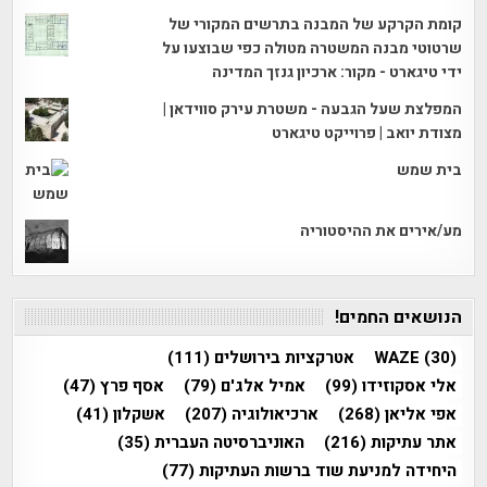
קומת הקרקע של המבנה בתרשים המקורי של
שרטוטי מבנה המשטרה מטולה כפי שבוצעו על
ידי טיגארט - מקור: ארכיון גנזך המדינה
המפלצת שעל הגבעה - משטרת עירק סווידאן |
מצודת יואב | פרוייקט טיגארט
בית שמש
מע/אירים את ההיסטוריה
הנושאים החמים!
(30)
WAZE
אטרקציות בירושלים
(111)
אלי אסקוזידו
(99)
אמיל אלג'ם
(79)
אסף פרץ
(47)
אפי אליאן
(268)
ארכיאולוגיה
(207)
אשקלון
(41)
אתר עתיקות
(216)
האוניברסיטה העברית
(35)
היחידה למניעת שוד ברשות העתיקות
(77)