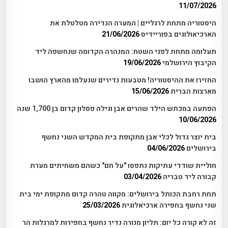
11/07/2026
היסטוריה מתחת לרגליים | המערה הנדירה מטלטלת את
הארכיאולוגים בפוריידיס
21/06/2026
תעלומה מתחת לפני השטח: המנהרה הקדומה שנחשפה ליד
הקיבוץ הירושלמי
19/06/2026
החזירו את ההיסטוריה! מטבעות נדירים שנעלמו מהארץ הושבו
מארצות הברית
15/06/2026
הפתעה במכתש הילד שהרים אבן וגילה פסלון קדום בן 1,700 שנה
10/06/2026
בית יוצר גדול לכלי אבן מתקופת בית המקדש השני נחשף
בירושלים
04/06/2026
חוליית שודדי עתיקות נתפסו "על חם" כשהם משחיתים מערת
קבורה ליד טבריה
03/04/2026
תחת רחבת הכותל בירושלים: מקווה טהרה קדום מתקופת ימי בית
שני נחשף בחפירה ארכיאלוגית
25/03/2026
זה לא קורה כל יום: תליון מנורה נדיר נחשף בחפירות למרגלות הר