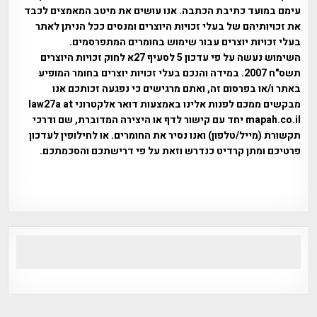
עימם במועד כתיבת הכתבה. אנו עושים את מיטב המאמצים לכבד
את זכויותיהם של בעלי זכויות היוצרים ומנסים ככל הניתן לאתר
בעלי זכויות יוצרים עבור שימוש בחומרים המתפרסמים.
השימוש נעשה על פי עדכון 5 לסעיף 27א לחוק זכויות היוצרים
תשס"ח 2007. במידה והנכם בעלי זכויות יוצרים בחומר המופיע
באתר ו/או בפרסום זה, ואתם מרגישים כי נפגעה זכותכם אנו
מבקשים ממכם לפנות אלינו באמצעות דואר אלקטרוני law27a at
mapah.co.il יחד עם קישור לדף או היצירה המדוברת, שם ודרכי
תקשורת (מייל/טלפון) ואנו נסיר את החומרים. או לחילופין לעדכון
פרטיכם ומתן קרדיט כנדרש וזאת על פי דרישתכם והסכמתכם.
אפי אליאן , היסטוריה על המפה , פרוייקט טיגארט , Efi Elian ,
Tegart Fort , tegart fortress