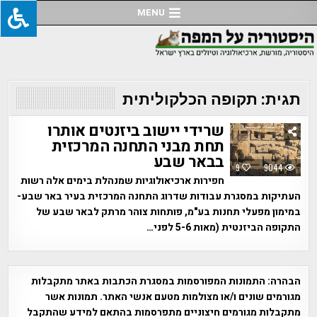
Ski
MENU
t
conten
תגית:
תקופה הכלקוליתית
שרידי יישוב ביזנטים אותרו
תחת מבני התחנה המרכזית
בבאר שבע
9
9044
חפירות ארכיאולוגיות שמנהלת בימים אלה רשות
העתיקות במסגרת עבודות שדרוג התחנה המרכזית בעיר באר שבע-
במימון מפעלי תחנות בע"מ, פותחות צוהר מרתק לבאר שבע של
התקופה הביזנטית (מאות 5-6 לפני…
הבהרה:
התמונות המפורסמות במסגרת הכתבות באתר מתקבלות
מגורמים שונים ו/או מצולמות מטעם אנשי האתר. תמונות אשר
מתקבלות מגורמים חיצוניים מתפרסמות בהתאם למידע שהתקבל