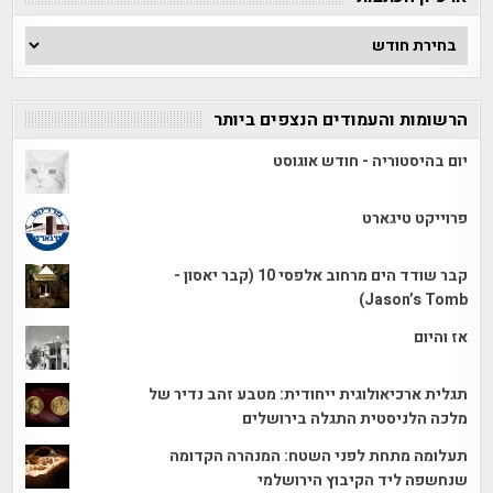
ארכיון
הכתבות
הרשומות והעמודים הנצפים ביותר
יום בהיסטוריה - חודש אוגוסט
פרוייקט טיגארט
קבר שודד הים מרחוב אלפסי 10 (קבר יאסון -
Jason’s Tomb)
אז והיום
תגלית ארכיאולוגית ייחודית: מטבע זהב נדיר של
מלכה הלניסטית התגלה בירושלים
תעלומה מתחת לפני השטח: המנהרה הקדומה
שנחשפה ליד הקיבוץ הירושלמי