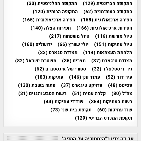
התקופה הביזנטית
(129)
התקופה ההלניסטית
(30)
התקופה העות'מנית
(62)
התקופה הרומית
(120)
חפירה ארכאולוגית
(168)
חפירה ארכיאולוגית
(165)
חפירות ארכיאולוגיות
(166)
חפירות הצלה
(140)
טיול מורשת
(116)
טיול משפחות
(217)
טיול עתיקות
(151)
יולי שוורץ
(66)
ירושלים
(160)
מלחמת העצמאות
(114)
מצודת טגארט
(33)
מצודת טיגארט
(37)
מצרים
(36)
משטרת ישראל
(82)
ניר דיסטלפלד
(32)
סטורי של אינסטגרם
(62)
עיר דוד
(52)
עמוד ענן
(146)
עתיקות
(183)
פסיפס
(48)
פרויקט טיגארט
(37)
פתוח בשבת
(130)
צה"ל
(80)
קלרה עמית
(51)
רשות הטבע והגנים
(31)
רשות העתיקות
(354)
שודדי עתיקות
(44)
שוד עתיקות
(60)
תקופת בית שני
(73)
תקופת המנדט הבריטי
(129)
עד כה צפו ב"היסטוריה על המפה"