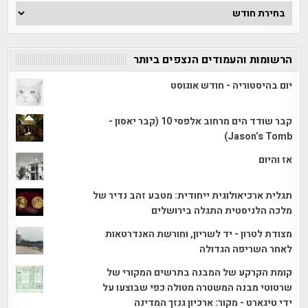
ארכיון
הכתבות
הרשומות והעמודים הנצפים ביותר
יום בהיסטוריה - חודש אוגוסט
קבר שודד הים מרחוב אלפסי 10 (קבר יאסון -
Jason’s Tomb)
אז והיום
תגלית ארכיאולוגית ייחודית: מטבע זהב נדיר של
מלכה הלניסטית התגלה בירושלים
מצודת לטרון - יד לשריון, וחורשת האנדרטאות
לאחר השריפה הגדולה
קומת הקרקע של המבנה בתרשים המקורי של
שרטוטי מבנה המשטרה מטולה כפי שבוצעו על
ידי טיגארט - מקור: ארכיון גנזך המדינה