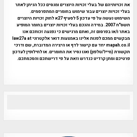
את זכויותיהם של בעלי זכויות היוצרים ומנסים ככל הניתן לאתר
בעלי זכויות יוצרים עבור שימוש בחומרים המתפרסמים.
השימוש נעשה על פי עדכון 5 לסעיף 27א לחוק זכויות היוצרים
תשס"ח 2007. במידה והנכם בעלי זכויות יוצרים בחומר המופיע
באתר ו/או בפרסום זה, ואתם מרגישים כי נפגעה זכותכם אנו
מבקשים ממכם לפנות אלינו באמצעות דואר אלקטרוני law27a at
mapah.co.il יחד עם קישור לדף או היצירה המדוברת, שם ודרכי
תקשורת (מייל/טלפון) ואנו נסיר את החומרים. או לחילופין לעדכון
פרטיכם ומתן קרדיט כנדרש וזאת על פי דרישתכם והסכמתכם.
אפי אליאן , היסטוריה על המפה , פרוייקט טיגארט , Efi Elian ,
Tegart Fort , tegart fortress