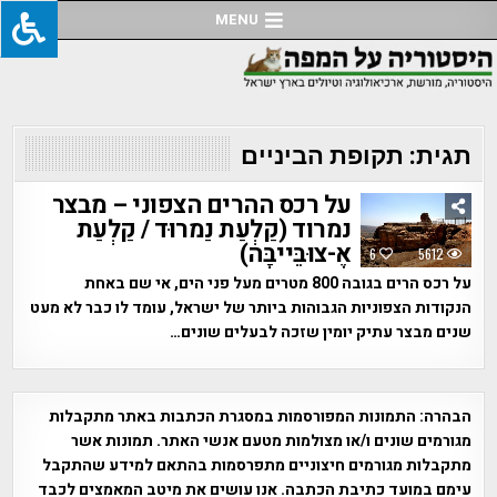
Ski
MENU
t
conten
תגית:
תקופת הביניים
על רכס ההרים הצפוני – מבצר
נמרוד (קַלְעַת נַמרוּד / קַלְעַת
אֶ-צוּבֵּייבָּה)
6
5612
על רכס הרים בגובה 800 מטרים מעל פני הים, אי שם באחת
הנקודות הצפוניות הגבוהות ביותר של ישראל, עומד לו כבר לא מעט
שנים מבצר עתיק יומין שזכה לבעלים שונים…
הבהרה:
התמונות המפורסמות במסגרת הכתבות באתר מתקבלות
מגורמים שונים ו/או מצולמות מטעם אנשי האתר. תמונות אשר
מתקבלות מגורמים חיצוניים מתפרסמות בהתאם למידע שהתקבל
עימם במועד כתיבת הכתבה. אנו עושים את מיטב המאמצים לכבד