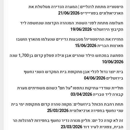
היסטוריה מתחת לרגליים | המערה הנדירה מטלטלת את
הארכיאולוגים בפוריידיס
21/06/2026
תעלומה מתחת לפני השטח: המנהרה הקדומה שנחשפה ליד
הקיבוץ הירושלמי
19/06/2026
החזירו את ההיסטוריה! מטבעות נדירים שנעלמו מהארץ הושבו
מארצות הברית
15/06/2026
הפתעה במכתש הילד שהרים אבן וגילה פסלון קדום בן 1,700 שנה
10/06/2026
בית יוצר גדול לכלי אבן מתקופת בית המקדש השני נחשף
בירושלים
04/06/2026
חוליית שודדי עתיקות נתפסו "על חם" כשהם משחיתים מערת
קבורה ליד טבריה
03/04/2026
תחת רחבת הכותל בירושלים: מקווה טהרה קדום מתקופת ימי בית
שני נחשף בחפירה ארכיאלוגית
25/03/2026
זה לא קורה כל יום: תליון מנורה נדיר נחשף בחפירות למרגלות הר
הבית, צפונית לעיר דוד
23/03/2026