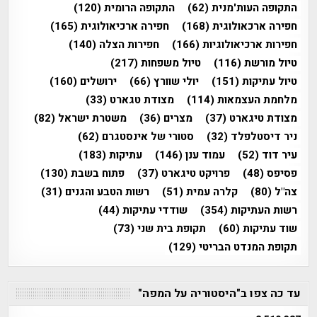
התקופה העות'מנית
(62)
התקופה הרומית
(120)
חפירה ארכאולוגית
(168)
חפירה ארכיאולוגית
(165)
חפירות ארכיאולוגיות
(166)
חפירות הצלה
(140)
טיול מורשת
(116)
טיול משפחות
(217)
טיול עתיקות
(151)
יולי שוורץ
(66)
ירושלים
(160)
מלחמת העצמאות
(114)
מצודת טגארט
(33)
מצודת טיגארט
(37)
מצרים
(36)
משטרת ישראל
(82)
ניר דיסטלפלד
(32)
סטורי של אינסטגרם
(62)
עיר דוד
(52)
עמוד ענן
(146)
עתיקות
(183)
פסיפס
(48)
פרויקט טיגארט
(37)
פתוח בשבת
(130)
צה"ל
(80)
קלרה עמית
(51)
רשות הטבע והגנים
(31)
רשות העתיקות
(354)
שודדי עתיקות
(44)
שוד עתיקות
(60)
תקופת בית שני
(73)
תקופת המנדט הבריטי
(129)
עד כה צפו ב"היסטוריה על המפה"