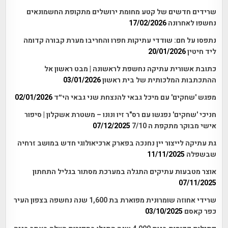
שרידים חדשים של קטע מחומת ירושלים מתקופת החשמונאים
נחשפו לאחרונה
17/02/2026
נתפסו על חם: שודדי עתיקות חפרו והחריבו מערת קבורה קדומה
ליד חיטין
20/01/2026
כתובת אשורית עתיקה נחשפת לראשונה | מבט ראשון אל
ההתכתבות המלכותית של בית ראשון
03/01/2026
מפגש 'שחקים' עם מיכל גבאי להנצחת שני גבאי הי״ד
02/01/2026
חניכי 'שחקים' נפגשו עם רס"ר זיו ונונו – משטרת אשקלון | סיפור
אישי מבוקר מתקפת ה 7/10
07/12/2025
גת עתיקה לייצור יין נחנכה בפארק ארכיאולוגי חדש במושב זרחיה
שבשפלה
11/11/2025
אוצר מטבעות עתיקים התגלה במערכת מסתור בגליל התחתון
07/11/2025
שרידי אחוזה שומרונית מפוארת בת 1,600 שנה נחשפה בצפון העיר
כפר קאסם
03/10/2025