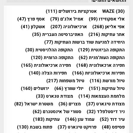
הנושאים החמים!
(30)
WAZE
אטרקציות בירושלים
(111)
אלי אסקוזידו
(99)
אמיל אלג'ם
(79)
אסף פרץ
(47)
אפי אליאן
(268)
ארכיאולוגיה
(207)
אשקלון
(41)
אתר עתיקות
(216)
האוניברסיטה העברית
(35)
היחידה למניעת שוד ברשות העתיקות
(77)
התקופה הביזנטית
(129)
התקופה ההלניסטית
(30)
התקופה העות'מנית
(62)
התקופה הרומית
(120)
חפירה ארכאולוגית
(168)
חפירה ארכיאולוגית
(165)
חפירות ארכיאולוגיות
(166)
חפירות הצלה
(140)
טיול מורשת
(116)
טיול משפחות
(217)
טיול עתיקות
(151)
יולי שוורץ
(66)
ירושלים
(160)
מלחמת העצמאות
(114)
מצודת טגארט
(33)
מצודת טיגארט
(37)
מצרים
(36)
משטרת ישראל
(82)
ניר דיסטלפלד
(32)
סטורי של אינסטגרם
(62)
עיר דוד
(52)
עמוד ענן
(146)
עתיקות
(183)
פסיפס
(48)
פרויקט טיגארט
(37)
פתוח בשבת
(130)