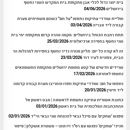
בית יוצר גדול לכלי אבן מתקופת בית המקדש השני נחשף
בירושלים
04/06/2026
חוליית שודדי עתיקות נתפסו "על חם" כשהם משחיתים מערת
קבורה ליד טבריה
03/04/2026
תחת רחבת הכותל בירושלים: מקווה טהרה קדום מתקופת ימי בית
שני נחשף בחפירה ארכיאלוגית
25/03/2026
זה לא קורה כל יום: תליון מנורה נדיר נחשף בחפירות למרגלות הר
הבית, צפונית לעיר דוד
23/03/2026
שרידים חדשים של קטע מחומת ירושלים מתקופת החשמונאים
נחשפו לאחרונה
17/02/2026
נתפסו על חם: שודדי עתיקות חפרו והחריבו מערת קבורה קדומה
ליד חיטין
20/01/2026
כתובת אשורית עתיקה נחשפת לראשונה | מבט ראשון אל
ההתכתבות המלכותית של בית ראשון
03/01/2026
מפגש 'שחקים' עם מיכל גבאי להנצחת שני גבאי הי״ד
02/01/2026
חניכי 'שחקים' נפגשו עם רס"ר זיו ונונו – משטרת אשקלון | סיפור