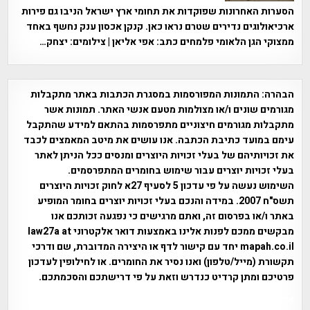
הסערות האחרונות שפוקדות את תחומי ארץ ישראל הניבו גם פירות
ארכיאולוגים נדירים שטרם נראו כאן. קנקן אכסון ענק נחשף באחד
ממצוקי הגן הלאומי פלמחים כתב: אפי אליאן | צילומים: יצחק…
הבהרה:
התמונות המפורסמות במסגרת הכתבות באתר מתקבלות
מגורמים שונים ו/או מצולמות מטעם אנשי האתר. תמונות אשר
מתקבלות מגורמים חיצוניים מתפרסמות בהתאם למידע שהתקבל
עימם במועד כתיבת הכתבה. אנו עושים את מיטב המאמצים לכבד
את זכויותיהם של בעלי זכויות היוצרים ומנסים ככל הניתן לאתר
בעלי זכויות יוצרים עבור שימוש בחומרים המתפרסמים.
השימוש נעשה על פי עדכון 5 לסעיף 27א לחוק זכויות היוצרים
תשס"ח 2007. במידה והנכם בעלי זכויות יוצרים בחומר המופיע
באתר ו/או בפרסום זה, ואתם מרגישים כי נפגעה זכותכם אנו
מבקשים ממכם לפנות אלינו באמצעות דואר אלקטרוני law27a at
mapah.co.il יחד עם קישור לדף או היצירה המדוברת, שם ודרכי
תקשורת (מייל/טלפון) ואנו נסיר את החומרים. או לחילופין לעדכון
פרטיכם ומתן קרדיט כנדרש וזאת על פי דרישתכם והסכמתכם.
אפי אליאן , היסטוריה על המפה , פרוייקט טיגארט , Efi Elian ,