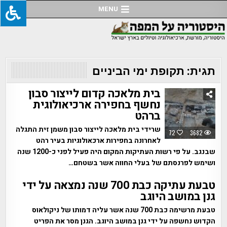
Ski
MENU
t
conten
תגית:
תקופת ימי הביניים
בית מלאכה קדום לייצור סבון
נחשף בחפירה ארכיאולוגית
ברהט
שרידי בית מלאכה לייצור סבון משמן זית התגלה
72
3682
לאחרונה בחפירות ארכאולוגיות בעיר רהט
שבנגב. על פי רשות העתיקות המקום היה פעיל לפני כ-1200 שנה
ושימש לפרנסתם של בעלי החווה אשר בשטחם…
טבעת עתיקה כבת 700 שנה נמצאה על ידי
גנן במושב היוגב
טבעת מרשימה כבת 700 שנה אשר עליה דמותו של ניקולאוס
הקדוש נחשפה על ידי גנן במושב היוגב. הגנן מסר את הפריט