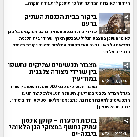
הייחודי לאוצרות המדינה ועל כך תוענק לו תעודת הוקרה…
ביקור בבית הכנסת העתיק
ברעם
9
4991
שרידי בית הכנסת העתיק ברעם ממוקמים בלב גן
לאומי השוכן באצבע הגליל שבצפון הארץ. שרידי בית הכנסת
נמצאים על ראש גבעה מאז תקופת התלמוד ומהווה נקודת תצפית
מרהיבה על פני…
מצבור תכשיטים עתיקים נחשפו
בין שרידי מצודה צלבנית
במודיעין
4
3357
מצבור תכשיטים כבני 900 שנה נחשפו בין שרידי
מגדל מצודה צלבני במודיעין. השאלה הנשאלת: כיצד הגיעו
התכשיטים למטבח המדובר. כתב: אפי אליאן | סטילס: ורד בוסידן ,
יצחק מרמלשטיין |…
בזכות הסערה – קנקן אכסון
עתיק נחשף במצוקי הגן הלאומי
ביבנה-ים
4
2355