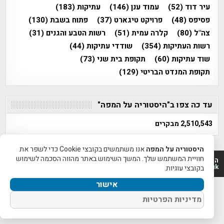
עיר דוד
(52)
עמוד ענן
(146)
עתיקות
(183)
פסיפס
(48)
פרויקט טיגארט
(37)
פתוח בשבת
(130)
צה"ל
(80)
קלרה עמית
(51)
רשות הטבע והגנים
(31)
רשות העתיקות
(354)
שודדי עתיקות
(44)
שוד עתיקות
(60)
תקופת בית שני
(73)
תקופת המנדט הבריטי
(129)
עד כה צפו ב"היסטוריה על המפה"
2,510,543 מבקרים
היסטוריה על המפה
אנו משתמשים בקובצי Cookie כדי לשפר את
חוויית המשתמש שלך. המשך השימוש באתר מהווה הסכמה לשימוש
היסטוריה על המפה 2011-2026 | פרוייקט טיגארט 2012-2026|
www.mapah.co.il | www.tegart.uk
בקובצי עוגיות.
אישור
מדיניות הפרטיות