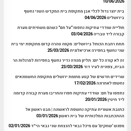
10/06/2026
בית יוצר גדול לכלי אבן מתקופת בית המקדש השני נחשף
בירושלים
04/06/2026
חוליית שודדי עתיקות נתפסו "על חם" כשהם משחיתים מערת
קבורה ליד טבריה
03/04/2026
תחת רחבת הכותל בירושלים: מקווה טהרה קדום מתקופת ימי בית
שני נחשף בחפירה ארכיאלוגית
25/03/2026
זה לא קורה כל יום: תליון מנורה נדיר נחשף בחפירות למרגלות הר
הבית, צפונית לעיר דוד
23/03/2026
שרידים חדשים של קטע מחומת ירושלים מתקופת החשמונאים
נחשפו לאחרונה
17/02/2026
נתפסו על חם: שודדי עתיקות חפרו והחריבו מערת קבורה קדומה
ליד חיטין
20/01/2026
כתובת אשורית עתיקה נחשפת לראשונה | מבט ראשון אל
ההתכתבות המלכותית של בית ראשון
03/01/2026
מפגש 'שחקים' עם מיכל גבאי להנצחת שני גבאי הי״ד
02/01/2026