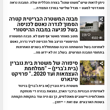
ניתן לראות שיש "משהו שונה" בצורה הכללית שלה. המבנה נראה
סטנדרטי למעט – מגדל שלישי במרכז המצודה….
מבנה המשטרה הבריטית קטרה
הסמוך לגדרה נאטם לכניסה
בשל פגיעה במבנה ההיסטורי
228
מוטב מאוחר מאשר אף פעם לא. מבנה המשטרה
4502
ההיסטורי הניצב מול הכניסה לעיר גדרה, נאטם
לאחרונה בשל ההשחתה הרבה שמתחוללת בשנים האחרונות
בתחומי המבנה המרשים. בשלב זה לא ידוע מה…
סיפורה של משטרת בית גוברין
(בית ג'ברין) – "ממלחמת
העצמאות ועד 2020.." פרויקט
טיגארט
172
10260
משטרת בית גוברין (או בית ג'ברין) בניגוד
לאחיותיה הבנויות ברכבי הארץ, נמצאת בגזרה די מנותקת
מאוכלוסיה ויישובים מאוכלסים, כך גם היה עוד בתקופת הקמתה
בשנות הארבעים. עם זאת – ייתכן…