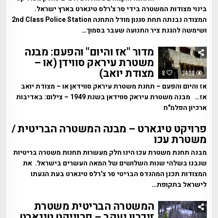
בינוי מצודות המשטרה בידי סר צ'רלס טיגארט בארץ ישראל.
המצודה נבנתה תחת סגנון מודל התחנה 2nd Class Police Station
ושימשה להגנת ציר התנועה שעבר בסמוך…
מדור "אז והיום" והפעם: מבנה
משטרת עיראק סווידן (או –
מצודת יואב)
8
3408
אז והיום והפעם – תחנת משטרת עיראק סווידאן או – מצודת יואב
אז… מבנה משטרת עיראק סווידאן בשנת 1949 – צילום: באדיבות
ארכיון הפלמ"ח
פרויקט טיגארט – מבנה המשטרה הבריטית /
משטרת עכו
מבנה תחנת משטרת עכו הינו חלק מעשרות תחנות משטרה בריטיות
שנבנו בשלהי שנות השלושים של המאה העשרים בישראל. את
המצודות תכנן המהנדס הבריטי סר צ'רלס טיגארט בעת הגעתו
לישראל בתקופת…
המשטרה הבריטית משטרת
זיכרון יעקב – פרוייקט טיגארט