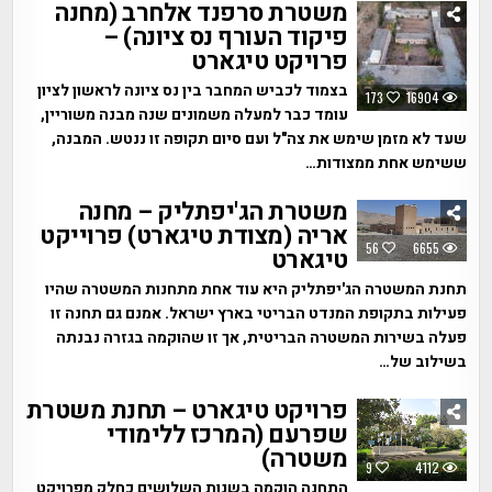
משטרת סרפנד אלחרב (מחנה
פיקוד העורף נס ציונה) –
פרויקט טיגארט
בצמוד לכביש המחבר בין נס ציונה לראשון לציון
173
16904
עומד כבר למעלה משמונים שנה מבנה משוריין,
שעד לא מזמן שימש את צה"ל ועם סיום תקופה זו ננטש. המבנה,
ששימש אחת ממצודות…
משטרת הג'יפתליק – מחנה
אריה (מצודת טיגארט) פרוייקט
56
6655
טיגארט
תחנת המשטרה הג'יפתליק היא עוד אחת מתחנות המשטרה שהיו
פעילות בתקופת המנדט הבריטי בארץ ישראל. אמנם גם תחנה זו
פעלה בשירות המשטרה הבריטית, אך זו שהוקמה בגזרה נבנתה
בשילוב של…
פרויקט טיגארט – תחנת משטרת
שפרעם (המרכז ללימודי
משטרה)
9
4112
התחנה הוקמה בשנות השלושים כחלק מפרויקט