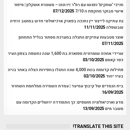
חניכי 'שחקים' נפגשו עם רס"ר זיו ונונו – משטרת אשקלון | סיפור
אישי מבוקר מתקפת ה 7/10
07/12/2025
גת עתיקה לייצור יין נחנכה בפארק ארכיאולוגי חדש במושב זרחיה
שבשפלה
11/11/2025
אוצר מטבעות עתיקים התגלה במערכת מסתור בגליל התחתון
07/11/2025
שרידי אחוזה שומרונית מפוארת בת 1,600 שנה נחשפה בצפון העיר
כפר קאסם
03/10/2025
פתילות קדומות בנות 4,000 שנה התגלו בחפירות הצלה באתר בניה
בעיר יהוד
02/10/2025
בית הגמדים של קיבוץ עמיעד | עמדת השמירה ממלחמת השחרור
16/09/2025
מדע וארכיאולוגיה חושפים: כך התמודדה ירושלים הקדומה עם
משבר מים
13/09/2025
TRANSLATE THIS SITE!