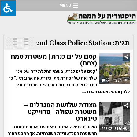
Ski
MENU
t
conten
תגית:
2nd Class Police Station
קסם על ים כנרת | משטרת סמח'
(צמח)
"קסם על ים כנרת, בשמי התכלת ירח שט אני
שלך ואת שלי כינרת את, כינרת את אהובתי…" כך
18
2371
כתב לו אי שם בשנות הארבעים, מרדכי הוניג
ללחן עממי. אמנם הכנרת…
מצודת שלושת המגדלים –
משטרת עפולה | פרוייקט
טיגארט
משטרת עפולה אמנם נראית עוד אחת מתחנות
333
8460
המשטרה המנדטוריות השגרתיות, אך ממבט מהיר