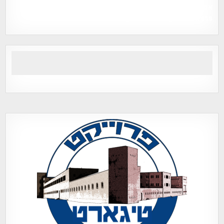
אפי אליאן , היסטוריה על המפה , פרוייקט טיגארט , Efi Elian ,
Tegart Fort , tegart fortress