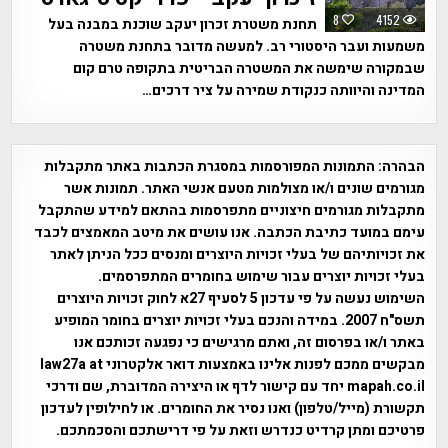
8
4152
תחנת משטרת זכרון יעקב שוכנת במבנה בעל
משמעות ועבר היסטורי רב. למעשה מדובר בתחנת משטרה
שבמקורה שימשה את המשטרה הבריטית בתקופה טרם קום
המדינה והיוותה כנקודת שמירה על ציר דרכים…
הבהרה:
התמונות המפורסמות במסגרת הכתבות באתר מתקבלות
מגורמים שונים ו/או מצולמות מטעם אנשי האתר. תמונות אשר
מתקבלות מגורמים חיצוניים מתפרסמות בהתאם למידע שהתקבל
עימם במועד כתיבת הכתבה. אנו עושים את מיטב המאמצים לכבד
את זכויותיהם של בעלי זכויות היוצרים ומנסים ככל הניתן לאתר
בעלי זכויות יוצרים עבור שימוש בחומרים המתפרסמים.
השימוש נעשה על פי עדכון 5 לסעיף 27א לחוק זכויות היוצרים
תשס"ח 2007. במידה והנכם בעלי זכויות יוצרים בחומר המופיע
באתר ו/או בפרסום זה, ואתם מרגישים כי נפגעה זכותכם אנו
מבקשים ממכם לפנות אלינו באמצעות דואר אלקטרוני law27a at
mapah.co.il יחד עם קישור לדף או היצירה המדוברת, שם ודרכי
תקשורת (מייל/טלפון) ואנו נסיר את החומרים. או לחילופין לעדכון
פרטיכם ומתן קרדיט כנדרש וזאת על פי דרישתכם והסכמתכם.