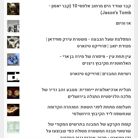
קבר שודד הים מרחוב אלפסי 10 (קבר יאסון -
Jason’s Tomb)
אז והיום
המפלצת שעל הגבעה - משטרת עירק סווידאן |
מצודת יואב | פרוייקט טיגארט
עין תחת עין - סיפורה של מירה בן ארי -
האלחוטנית מקיבוץ ניצנים
רשימת המבנים | פרוייקט טיגארט
תגלית ארכיאולוגית ייחודית: מטבע זהב נדיר של
מלכה הלניסטית התגלה בירושלים
תעלומה מתחת לפני השטח: המנהרה הקדומה
שנחשפה ליד הקיבוץ הירושלמי
קומת הקרקע של המבנה בתרשים המקורי של
שרטוטי מבנה המשטרה מטולה כפי שבוצעו על
ידי טיגארט - מקור: ארכיון גנזך המדינה