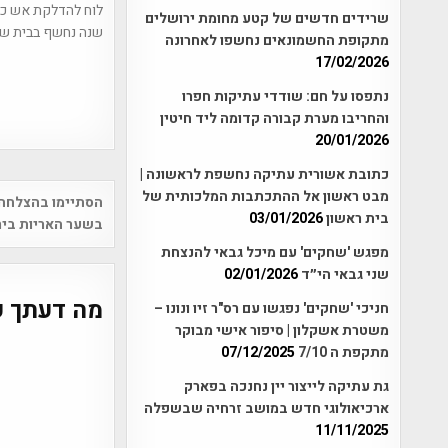
שרידים חדשים של קטע מחומת ירושלים
שנה נחשף בבית ש
מתקופת החשמונאים נחשפו לאחרונה
17/02/2026
נתפסו על חם: שודדי עתיקות חפרו
והחריבו מערת קבורה קדומה ליד חיטין
20/01/2026
כתובת אשורית עתיקה נחשפת לראשונה |
Post
מבט ראשון אל ההתכתבות המלכותית של
הסתיימו בהצלחה 
בית ראשון
03/01/2026
vigation
בשער האריות ביר
מפגש 'שחקים' עם מיכל גבאי להנצחת
שני גבאי הי״ד
02/01/2026
מה דעתך ע
חניכי 'שחקים' נפגשו עם רס"ר זיו ונונו –
משטרת אשקלון | סיפור אישי מבוקר
מתקפת ה 7/10
07/12/2025
גת עתיקה לייצור יין נחנכה בפארק
ארכיאולוגי חדש במושב זרחיה שבשפלה
11/11/2025