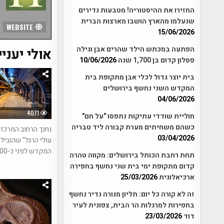
החזירו את ההיסטוריה! מטבעות נדירים
שנעלמו מהארץ הושבו מארצות הברית
WEBSITE
15/06/2026
הפתעה במכתש הילד שהרים אבן וגילה
אולי יעניי
פסלון קדום בן 1,700 שנה
10/06/2026
בית יוצר גדול לכלי אבן מתקופת בית
המקדש השני נחשף בירושלים
04/06/2026
4071
חוליית שודדי עתיקות נתפסו "על חם"
כשהם משחיתים מערת קבורה ליד טבריה
נחנך הרחוב המרכזי
03/04/2026
עולי הרגל" שהוביל 
המקדש לפני כ-2000 שנה
תחת רחבת הכותל בירושלים: מקווה טהרה
קדום מתקופת ימי בית שני נחשף בחפירה
ארכיאלוגית
25/03/2026
זה לא קורה כל יום: תליון מנורה נדיר נחשף
בחפירות למרגלות הר הבית, צפונית לעיר
דוד
23/03/2026