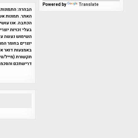
Powered by
Translate
הבהרה:
התמונות 
האתר. תמונות אש
הכתבה. אנו עושים
בעלי זכויות יוצר
יוצרים בחומר המו
תקשורת (מייל/טלפ
דרישתכם והסכמת
אפי אליאן , היסטוריה על המפה , 