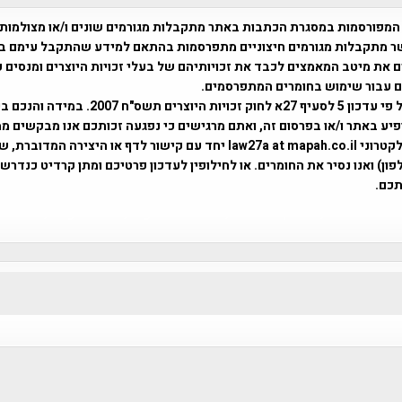
המפורסמות במסגרת הכתבות באתר מתקבלות מגורמים שונים ו/או מצולמות
ר מתקבלות מגורמים חיצוניים מתפרסמות בהתאם למידע שהתקבל עימם ב
 את מיטב המאמצים לכבד את זכויותיהם של בעלי זכויות היוצרים ומנסים 
ים עבור שימוש בחומרים המתפרסמים.
השימוש נעשה על פי עדכון 5 לסעיף 27א לחוק זכויות היוצרים ת
פיע באתר ו/או בפרסום זה, ואתם מרגישים כי נפגעה זכותכם אנו מבקשים ממ
באמצעות דואר אלקטרוני law27a at mapah.co.il יחד עם קישור לדף או היצירה המדו
ון) ואנו נסיר את החומרים. או לחילופין לעדכון פרטיכם ומתן קרדיט כנדרש 
כם.
פרוייקט טיגארט , Efi Elian , Tegart Fort , tegart fortress