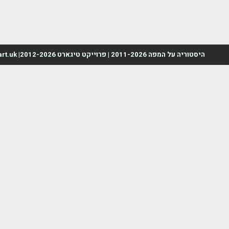
היסטוריה על המפה 2011-2026 | פרוייקט טיגארט 2012-2026| www.mapah.co.il | www.tegart.uk