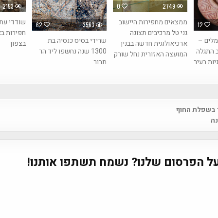
2153
0
2749
ממצאים מחפירות היישוב
שודדי עת
62
3563
12
גני טל מרכיבים תצוגה
חפירות ב
מלים –
שרידי בסיס כנסיה בת
ארכיאולוגית חדשה בבנין
בצפון
ב התגלה
1300 שנה נחשפו ליד הר
המועצה האזורית נחל שורק
יות בעיר
תבור
 בשפלת החוף
na
נה
ל הפרסום שלנו? נשמח תשתפו אותנו!