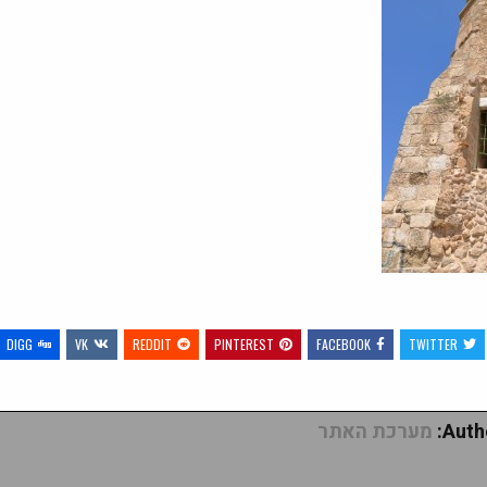
DIGG
VK
REDDIT
PINTEREST
FACEBOOK
TWITTER
Autho
מערכת האתר