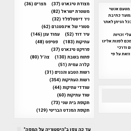
מצודת טיגארט
(37)
מצרים
(36)
 מטעם אנשי
משטרת ישראל
(82)
מועד כתיבת
ניר דיסטלפלד
(32)
ככל הניתן לאתר
סטורי של אינסטגרם
(62)
עיר דוד
(52)
עמוד ענן
(146)
שס"ח 2007. במידה והנכם בעלי זכויות
כם לפנות אלינו
עתיקות
(183)
פסיפס
(48)
ברת, שם ודרכי
פרויקט טיגארט
(37)
וזאת על פי
פתוח בשבת
(130)
צה"ל
(80)
קלרה עמית
(51)
רשות הטבע והגנים
(31)
רשות העתיקות
(354)
שודדי עתיקות
(44)
שוד עתיקות
(60)
תקופת בית שני
(73)
תקופת המנדט הבריטי
(129)
עד כה צפו ב"היסטוריה על המפה"