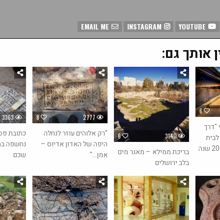
EMAIL ME
INSTAGRAM
YOUTUBE
ן אותך גם:
6
3363
8
2777
 "דרך
"רק אלוהים עוזר לנחלה
כתובת פס
6
3140
לבית
היפה של האדון אדיוס –
נחשפה במ
בריכת ממילא – מאגר מים
אמן…"
שכם
בלב ירושלים