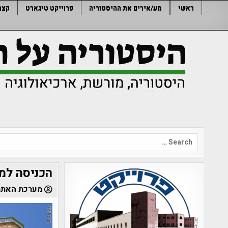
Ski
ראשי
מע/אירים את ההיסטוריה
פרוייקט טיגארט
קצר
t
conten
Search
for:
הכניסה למי
מערכת האתר