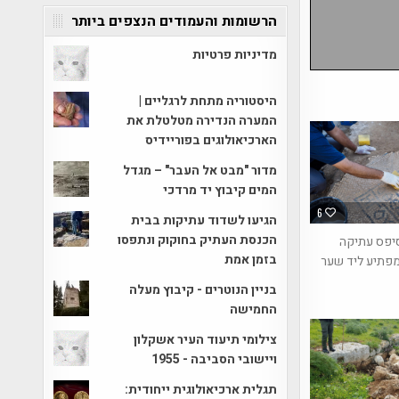
הרשומות והעמודים הנצפים ביותר
מדיניות פרטיות
היסטוריה מתחת לרגליים |
המערה הנדירה מטלטלת את
הארכיאולוגים בפוריידיס
מדור "מבט אל העבר" – מגדל
המים קיבוץ יד מרדכי
6
הגיעו לשדוד עתיקות בבית
הכנסת העתיק בחוקוק ונתפסו
יפס עתיקה
בזמן אמת
פתיע ליד שער
בניין הנוטרים - קיבוץ מעלה
החמישה
צילומי תיעוד העיר אשקלון
ויישובי הסביבה - 1955
תגלית ארכיאולוגית ייחודית: