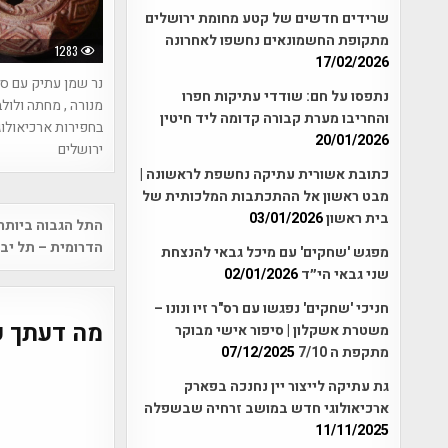
שרידים חדשים של קטע מחומת ירושלים
מתקופת החשמונאים נחשפו לאחרונה
1283
17/02/2026
נר שמן עתיק עם ס
נתפסו על חם: שודדי עתיקות חפרו
מנורה , מחתה ולול
והחריבו מערת קבורה קדומה ליד חיטין
בחפירות ארכיאולוג
20/01/2026
ירושלים
כתובת אשורית עתיקה נחשפת לראשונה |
מבט ראשון אל ההתכתבות המלכותית של
Post
בית ראשון
03/01/2026
התל הגבוה ביותר
vigation
הדרומית – תל יב
מפגש 'שחקים' עם מיכל גבאי להנצחת
שני גבאי הי״ד
02/01/2026
חניכי 'שחקים' נפגשו עם רס"ר זיו ונונו –
מה דעתך ע
משטרת אשקלון | סיפור אישי מבוקר
מתקפת ה 7/10
07/12/2025
גת עתיקה לייצור יין נחנכה בפארק
ארכיאולוגי חדש במושב זרחיה שבשפלה
11/11/2025