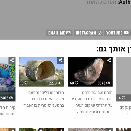
Autho
מערכת האתר
EMAIL ME
INSTAGRAM
YOUTUBE
ן אותך גם:
0
2270
60
3343
מדור "מגדלים" והפעם:
חותם וטביעת חותם
2402
4
מגדלי המים הבריטים
שנחשפו בעיר דוד מעידים
במפעל הגופרית בנחאביר
על תהליכי שיקום העיר
קנקנים
קירות מדב
בתקופת עזרא ונחמיה
וב
ומושב שת