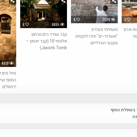
3
4
2629
6
6655
ות אדם
משחיתי מצודת
קבר שודד הים מרחוב
וד
"אשדוד-ים" חזרו לנקותה
אלפסי 10 (קבר יאסון –
מצבעי הונדליזם
Jason’s Tomb)
4819
טיול מים 
הסטף ועין
ירושלים
 בשפלת החוף
na
נה