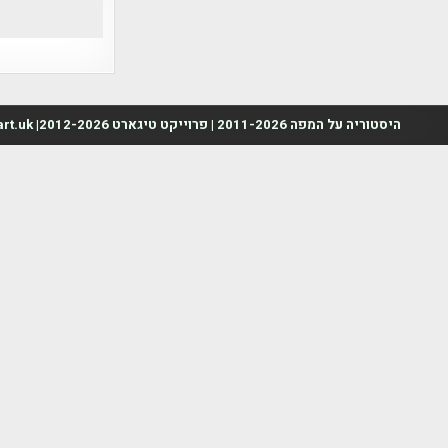
היסטוריה על המפה 2011-2026 | פרוייקט טיגארט 2012-2026| www.mapah.co.il | www.tegart.uk