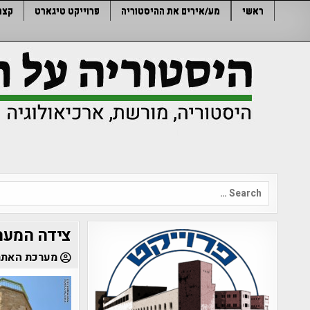
Ski
ראשי
מע/אירים את ההיסטוריה
פרוייקט טיגארט
קצר
t
conten
Search
for:
צידה המערב
מערכת האתר