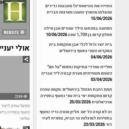
r:
החזירו את ההיסטוריה! מטבעות נדירים
שנעלמו מהארץ הושבו מארצות הברית
15/06/2026
הפתעה במכתש הילד שהרים אבן וגילה
WEBSITE
פסלון קדום בן 1,700 שנה
10/06/2026
בית יוצר גדול לכלי אבן מתקופת בית
אולי יעניי
המקדש השני נחשף בירושלים
04/06/2026
חוליית שודדי עתיקות נתפסו "על חם"
כשהם משחיתים מערת קבורה ליד טבריה
03/04/2026
תחת רחבת הכותל בירושלים: מקווה טהרה
קדום מתקופת ימי בית שני נחשף בחפירה
2349
ארכיאלוגית
25/03/2026
מפעל עתיק ליצור 
זה לא קורה כל יום: תליון מנורה נדיר נחשף
נחשף בחפירה בייש
בחפירות למרגלות הר הבית, צפונית לעיר
שלומי
דוד
23/03/2026