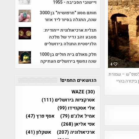
ויישובי הסביבה - 1955
חותם מסוג "חרפושית" בן 3000
שנה, התגלה בסיור ליד אזור
תגלית ארכיאולוגית ייחודית:
מטבע זהב נדיר של מלכה
הלניסטית התגלה בירושלים
חלק מאולם בית חולים בן 1000
שנה נחשף בירושלים העתיקה
4
לסופ"ש – שמורת
הנושאים החמים!
 ביכורה בהרי
WAZE
(30)
אטרקציות בירושלים
(111)
אלי אסקוזידו
(99)
אמיל אלג'ם
(79)
אסף פרץ
(47)
אפי אליאן
(268)
ארכיאולוגיה
(207)
אשקלון
(41)