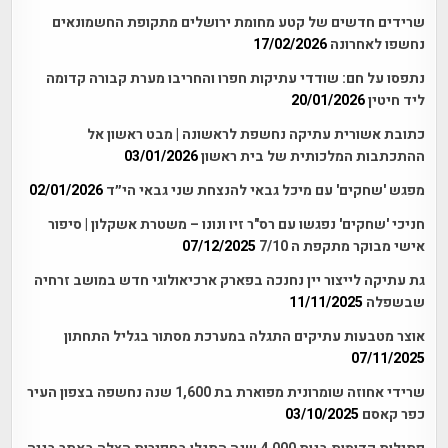
שרידים חדשים של קטע מחומת ירושלים מתקופת החשמונאים
נחשפו לאחרונה
17/02/2026
נתפסו על חם: שודדי עתיקות חפרו והחריבו מערת קבורה קדומה
ליד חיטין
20/01/2026
כתובת אשורית עתיקה נחשפת לראשונה | מבט ראשון אל
ההתכתבות המלכותית של בית ראשון
03/01/2026
מפגש 'שחקים' עם מיכל גבאי להנצחת שני גבאי הי״ד
02/01/2026
חניכי 'שחקים' נפגשו עם רס"ר זיו ונונו – משטרת אשקלון | סיפור
אישי מבוקר מתקפת ה 7/10
07/12/2025
גת עתיקה לייצור יין נחנכה בפארק ארכיאולוגי חדש במושב זרחיה
שבשפלה
11/11/2025
אוצר מטבעות עתיקים התגלה במערכת מסתור בגליל התחתון
07/11/2025
שרידי אחוזה שומרונית מפוארת בת 1,600 שנה נחשפה בצפון העיר
כפר קאסם
03/10/2025