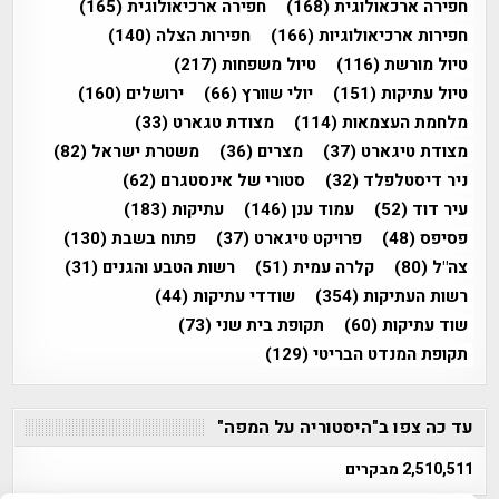
חפירה ארכאולוגית
(168)
חפירה ארכיאולוגית
(165)
חפירות ארכיאולוגיות
(166)
חפירות הצלה
(140)
טיול מורשת
(116)
טיול משפחות
(217)
טיול עתיקות
(151)
יולי שוורץ
(66)
ירושלים
(160)
מלחמת העצמאות
(114)
מצודת טגארט
(33)
מצודת טיגארט
(37)
מצרים
(36)
משטרת ישראל
(82)
ניר דיסטלפלד
(32)
סטורי של אינסטגרם
(62)
עיר דוד
(52)
עמוד ענן
(146)
עתיקות
(183)
פסיפס
(48)
פרויקט טיגארט
(37)
פתוח בשבת
(130)
צה"ל
(80)
קלרה עמית
(51)
רשות הטבע והגנים
(31)
רשות העתיקות
(354)
שודדי עתיקות
(44)
שוד עתיקות
(60)
תקופת בית שני
(73)
תקופת המנדט הבריטי
(129)
עד כה צפו ב"היסטוריה על המפה"
2,510,511 מבקרים