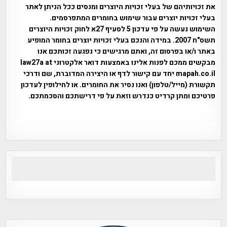
את זכויותיהם של בעלי זכויות היוצרים ומנסים ככל הניתן לאתר
בעלי זכויות יוצרים עבור שימוש בחומרים המתפרסמים.
השימוש נעשה על פי עדכון 5 לסעיף 27א לחוק זכויות היוצרים
תשס"ח 2007. במידה והנכם בעלי זכויות יוצרים בחומר המופיע
באתר ו/או בפרסום זה, ואתם מרגישים כי נפגעה זכותכם אנו
מבקשים ממכם לפנות אלינו באמצעות דואר אלקטרוני law27a at
mapah.co.il יחד עם קישור לדף או היצירה המדוברת, שם ודרכי
תקשורת (מייל/טלפון) ואנו נסיר את החומרים. או לחילופין לעדכון
פרטיכם ומתן קרדיט כנדרש וזאת על פי דרישתכם והסכמתכם.
אפי אליאן , היסטוריה על המפה , פרוייקט טיגארט , Efi Elian ,
Tegart Fort , tegart fortress