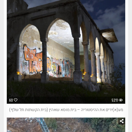
60
5211
מע(א)ירים את ההיסטוריה – בית מוסא שאהין (בית הקשתות תל שלף)