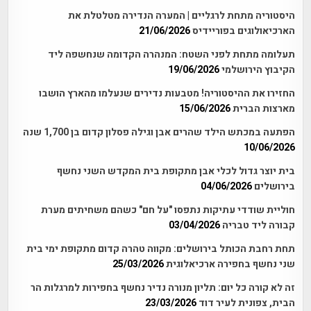
היסטוריה מתחת לרגליים | המערה הנדירה מטלטלת את
הארכיאולוגים בפוריידיס
21/06/2026
תעלומה מתחת לפני השטח: המנהרה הקדומה שנחשפה ליד
הקיבוץ הירושלמי
19/06/2026
החזירו את ההיסטוריה! מטבעות נדירים שנעלמו מהארץ הושבו
מארצות הברית
15/06/2026
הפתעה במכתש הילד שהרים אבן וגילה פסלון קדום בן 1,700 שנה
10/06/2026
בית יוצר גדול לכלי אבן מתקופת בית המקדש השני נחשף
בירושלים
04/06/2026
חוליית שודדי עתיקות נתפסו "על חם" כשהם משחיתים מערת
קבורה ליד טבריה
03/04/2026
תחת רחבת הכותל בירושלים: מקווה טהרה קדום מתקופת ימי בית
שני נחשף בחפירה ארכיאלוגית
25/03/2026
זה לא קורה כל יום: תליון מנורה נדיר נחשף בחפירות למרגלות הר
הבית, צפונית לעיר דוד
23/03/2026