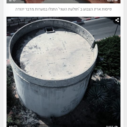
פיסות אריג הצבוע ב 'תולעת השני' התגלו במערות מדבר יהודה