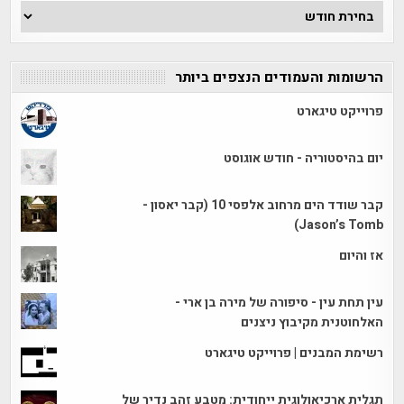
ארכיון
הכתבות
הרשומות והעמודים הנצפים ביותר
פרוייקט טיגארט
יום בהיסטוריה - חודש אוגוסט
קבר שודד הים מרחוב אלפסי 10 (קבר יאסון -
Jason’s Tomb)
אז והיום
עין תחת עין - סיפורה של מירה בן ארי -
האלחוטנית מקיבוץ ניצנים
רשימת המבנים | פרוייקט טיגארט
תגלית ארכיאולוגית ייחודית: מטבע זהב נדיר של