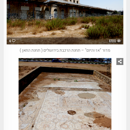
4
6100
מדור "אז והיום" – תחנת הרכבת בירושלים ( תחנת החאן )