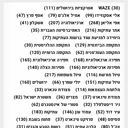
(30)
WAZE
אטרקציות בירושלים
(111)
אלי אסקוזידו
(99)
אמיל אלג'ם
(79)
אסף פרץ
(47)
אפי אליאן
(268)
ארכיאולוגיה
(207)
אשקלון
(41)
אתר עתיקות
(216)
האוניברסיטה העברית
(35)
היחידה למניעת שוד ברשות העתיקות
(77)
התקופה הביזנטית
(129)
התקופה ההלניסטית
(30)
התקופה העות'מנית
(62)
התקופה הרומית
(120)
חפירה ארכאולוגית
(168)
חפירה ארכיאולוגית
(165)
חפירות ארכיאולוגיות
(166)
חפירות הצלה
(140)
טיול מורשת
(116)
טיול משפחות
(217)
טיול עתיקות
(151)
יולי שוורץ
(66)
ירושלים
(160)
מלחמת העצמאות
(114)
מצודת טגארט
(33)
מצודת טיגארט
(37)
מצרים
(36)
משטרת ישראל
(82)
ניר דיסטלפלד
(32)
סטורי של אינסטגרם
(62)
עיר דוד
(52)
עמוד ענן
(146)
עתיקות
(183)
פסיפס
(48)
פרויקט טיגארט
(37)
פתוח בשבת
(130)
צה"ל
(80)
קלרה עמית
(51)
רשות הטבע והגנים
(31)