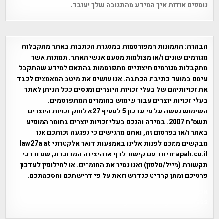
נוספים אודות איך המידע מהתגובה שלך יעובד
.
הבהרה:
התמונות המפורסמות במסגרת הכתבות באתר מתקבלות
מגורמים שונים ו/או מצולמות מטעם אנשי האתר. תמונות אשר
מתקבלות מגורמים חיצוניים מתפרסמות בהתאם למידע שהתקבל
עימם במועד כתיבת הכתבה. אנו עושים את מיטב המאמצים לכבד
את זכויותיהם של בעלי זכויות היוצרים ומנסים ככל הניתן לאתר
בעלי זכויות יוצרים עבור שימוש בחומרים המתפרסמים.
השימוש נעשה על פי עדכון 5 לסעיף 27א לחוק זכויות היוצרים
תשס"ח 2007. במידה והנכם בעלי זכויות יוצרים בחומר המופיע
באתר ו/או בפרסום זה, ואתם מרגישים כי נפגעה זכותכם אנו
מבקשים ממכם לפנות אלינו באמצעות דואר אלקטרוני law27a at
mapah.co.il יחד עם קישור לדף או היצירה המדוברת, שם ודרכי
תקשורת (מייל/טלפון) ואנו נסיר את החומרים. או לחילופין לעדכון
פרטיכם ומתן קרדיט כנדרש וזאת על פי דרישתכם והסכמתכם.
אפי אליאן , היסטוריה על המפה , פרוייקט טיגארט , Efi Elian ,
Tegart Fort , tegart fortress