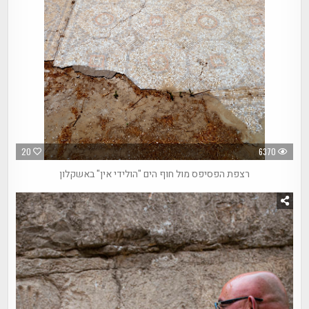
20
6370
רצפת הפסיפס מול חוף הים "הולידי אין" באשקלון