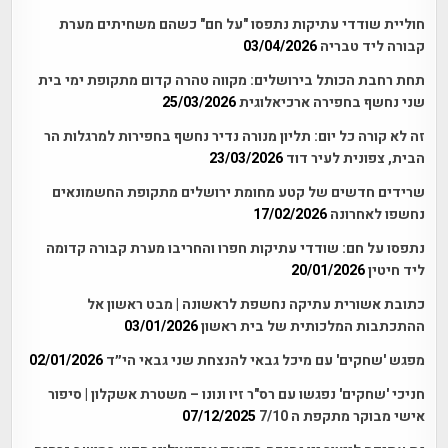
חוליית שודדי עתיקות נתפסו "על חם" כשהם משחיתים מערת
קבורה ליד טבריה
03/04/2026
תחת רחבת הכותל בירושלים: מקווה טהרה קדום מתקופת ימי בית
שני נחשף בחפירה ארכיאלוגית
25/03/2026
זה לא קורה כל יום: תליון מנורה נדיר נחשף בחפירות למרגלות הר
הבית, צפונית לעיר דוד
23/03/2026
שרידים חדשים של קטע מחומת ירושלים מתקופת החשמונאים
נחשפו לאחרונה
17/02/2026
נתפסו על חם: שודדי עתיקות חפרו והחריבו מערת קבורה קדומה
ליד חיטין
20/01/2026
כתובת אשורית עתיקה נחשפת לראשונה | מבט ראשון אל
ההתכתבות המלכותית של בית ראשון
03/01/2026
מפגש 'שחקים' עם מיכל גבאי להנצחת שני גבאי הי״ד
02/01/2026
חניכי 'שחקים' נפגשו עם רס"ר זיו ונונו – משטרת אשקלון | סיפור
אישי מבוקר מתקפת ה 7/10
07/12/2025