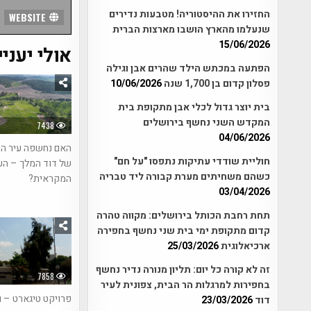
החזירו את ההיסטוריה! מטבעות נדירים
WEBSITE
שנעלמו מהארץ הושבו מארצות הברית
15/06/2026
אולי יעניי
הפתעה במכתש הילד שהרים אבן וגילה
פסלון קדום בן 1,700 שנה
10/06/2026
בית יוצר גדול לכלי אבן מתקופת בית
המקדש השני נחשף בירושלים
7438
04/06/2026
האם נחשפה עיר ה
חוליית שודדי עתיקות נתפסו "על חם"
של דוד המלך – הע
כשהם משחיתים מערת קבורה ליד טבריה
המקראית?
03/04/2026
תחת רחבת הכותל בירושלים: מקווה טהרה
קדום מתקופת ימי בית שני נחשף בחפירה
ארכיאלוגית
25/03/2026
זה לא קורה כל יום: תליון מנורה נדיר נחשף
7858
בחפירות למרגלות הר הבית, צפונית לעיר
פרויקט טיגארט – 
דוד
23/03/2026