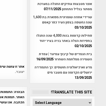
אוצר מטבעות עתיקים התגלה במערכת
מסתור בגליל התחתון
07/11/2025
שרידי אחוזה שומרונית מפוארת בת 1,600
שנה נחשפה בצפון העיר כפר קאסם
03/10/2025
פתילות קדומות בנות 4,000 שנה התגלו
בחפירות הצלה באתר בניה בעיר יהוד
02/10/2025
בית הגמדים של קיבוץ עמיעד | עמדת
השמירה ממלחמת השחרור
16/09/2025
אתר זו עושה שימוש ב-Akismet כדי לסנן
מדע וארכיאולוגיה חושפים: כך התמודדה
יעובד
.
ירושלים הקדומה עם משבר מים
13/09/2025
הבהרה:
התמונות 
TRANSLATE THIS SITE!
האתר. תמונות אש
הכתבה. אנו עושים