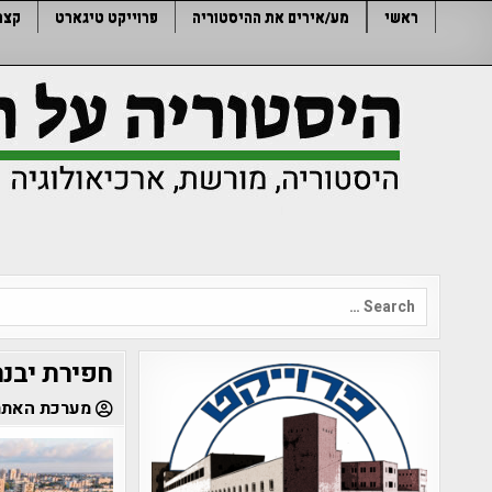
Ski
ראשי
מע/אירים את ההיסטוריה
פרוייקט טיגארט
קצר
t
conten
Search
for:
חפירת יבנה
מערכת האתר