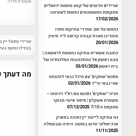
משטרת חדרה
שרידים חדשים של קטע מחומת ירושלים
מתקופת החשמונאים נחשפו לאחרונה
17/02/2026
נתפסו על חם: שודדי עתיקות חפרו
והחריבו מערת קבורה קדומה ליד חיטין
Post
שרידי מפעל יין ב
20/01/2026
vigation
בגודלו נחשף בעיר
כתובת אשורית עתיקה נחשפת לראשונה |
מבט ראשון אל ההתכתבות המלכותית של
בית ראשון
03/01/2026
מה דעתך ע
מפגש 'שחקים' עם מיכל גבאי להנצחת
שני גבאי הי״ד
02/01/2026
חניכי 'שחקים' נפגשו עם רס"ר זיו ונונו –
משטרת אשקלון | סיפור אישי מבוקר
מתקפת ה 7/10
07/12/2025
גת עתיקה לייצור יין נחנכה בפארק
ארכיאולוגי חדש במושב זרחיה שבשפלה
11/11/2025