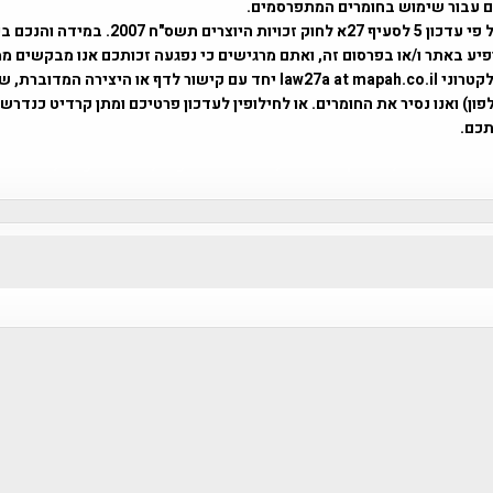
ים עבור שימוש בחומרים המתפרסמים.
השימוש נעשה על פי עדכון 5 לסעיף 27א לחוק זכויות היוצרים ת
פיע באתר ו/או בפרסום זה, ואתם מרגישים כי נפגעה זכותכם אנו מבקשים ממ
באמצעות דואר אלקטרוני law27a at mapah.co.il יחד עם קישור לדף או היצירה המדו
ון) ואנו נסיר את החומרים. או לחילופין לעדכון פרטיכם ומתן קרדיט כנדרש 
כם.
פרוייקט טיגארט , Efi Elian , Tegart Fort , tegart fortress