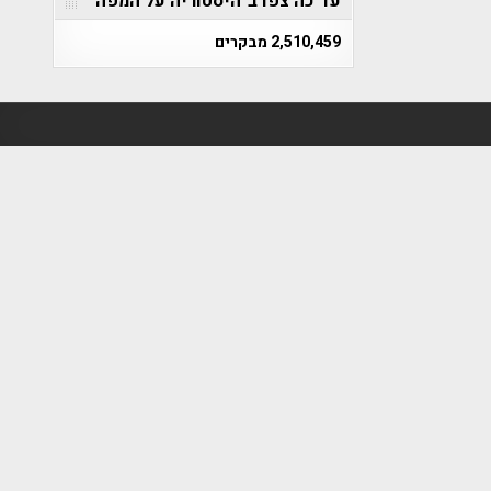
עד כה צפו ב"היסטוריה על המפה"
2,510,459 מבקרים