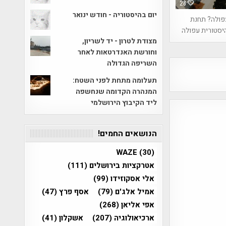
28
יום בהיסטוריה - חודש ינואר
 עפולה? תחנת
יסטורית עפולה
מצודת לטרון - יד לשריון,
וחורשת האנדרטאות לאחר
השריפה הגדולה
תעלומה מתחת לפני השטח:
המנהרה הקדומה שנחשפה
ליד הקיבוץ הירושלמי
הנושאים החמים!
WAZE
(30)
אטרקציות בירושלים
(111)
אלי אסקוזידו
(99)
אמיל אלג'ם
(79)
אסף פרץ
(47)
אפי אליאן
(268)
ארכיאולוגיה
(207)
אשקלון
(41)