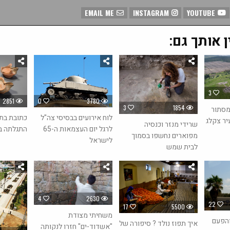
EMAIL ME
INSTAGRAM
YOUTUBE
ן אותך גם:
3
2851
0
3780
3
1854
מסתור
לוח אירועים בבסיסי צה"ל
יר צקלג
שרידי מנזר וכנסיה
התגלתה בע
לרגל יום העצמאות ה-65
מפוארים נחשפו בסמוך
לישראל
לבית שמש
4
2630
22
17
5500
משחיתי מצודת
והפעם
איך תפוז נולד ? סיפורה של
"אשדוד-ים" חזרו לנקותה