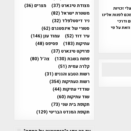
מצודת טיגארט
(37)
מצרים
(36)
שס"ח 2007. במידה והנכם בעלי זכויות
משטרת ישראל
(82)
כם לפנות אלינו
ניר דיסטלפלד
(32)
ברת, שם ודרכי
וזאת על פי
סטורי של אינסטגרם
(62)
עיר דוד
(52)
עמוד ענן
(146)
עתיקות
(183)
פסיפס
(48)
פרויקט טיגארט
(37)
פתוח בשבת
(130)
צה"ל
(80)
קלרה עמית
(51)
רשות הטבע והגנים
(31)
רשות העתיקות
(354)
שודדי עתיקות
(44)
שוד עתיקות
(60)
תקופת בית שני
(73)
תקופת המנדט הבריטי
(129)