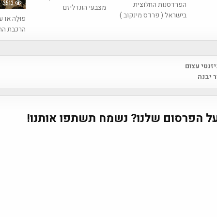
3513
הפרדסנות החלוצית
מצבעי הונדליזם
בישראל ( פרדס מינקוב )
פוּלֶה או
הרכבת הה
יזנטי עצום
na
 יבנה
ל הפרסום שלנו? נשמח תשתפו אותנו!