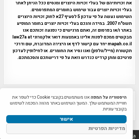
את זכויותיהם של בעלי זכויות היוצרים ומנסים ככל הניתן לאתר
בעלי זכויות יוצרים עבור שימוש בחומרים המתפרסמים.
השימוש נעשה על פי עדכון 5 לסעיף 27א לחוק זכויות היוצרים
תשס"ח 2007. במידה והנכם בעלי זכויות יוצרים בחומר המופיע
באתר ו/או בפרסום זה, ואתם מרגישים כי נפגעה זכותכם אנו
מבקשים ממכם לפנות אלינו באמצעות דואר אלקטרוני law27a at
mapah.co.il יחד עם קישור לדף או היצירה המדוברת, שם ודרכי
תקשורת (מייל/טלפון) ואנו נסיר את החומרים. או לחילופין לעדכון
פרטיכם ומתן קרדיט כנדרש וזאת על פי דרישתכם והסכמתכם.
אפי אליאן , היסטוריה על המפה , פרוייקט טיגארט , Efi Elian ,
Tegart Fort , tegart fortress
היסטוריה על המפה
אנו משתמשים בקובצי Cookie כדי לשפר את
חוויית המשתמש שלך. המשך השימוש באתר מהווה הסכמה לשימוש
בקובצי עוגיות.
אישור
מדיניות הפרטיות
היסטוריה על המפה 2011-2026 | פרוייקט טיגארט 2012-2026|