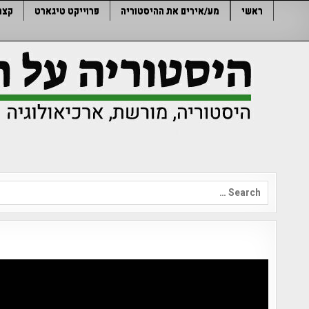
Ski
ראשי
מע/אירים את ההיסטוריה
פרוייקט טיגארט
קצר
t
conten
Search
for: