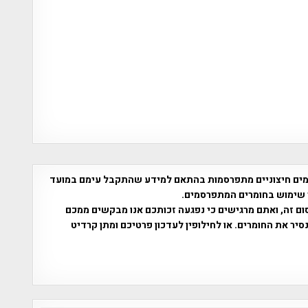
רמים חיצוניים מתפרסמות בהתאם למידע שהתקבל עימם במועד
ור שימוש בחומרים המתפרסמים.
וצרים בחומר המופיע באתר ו/או בפרסום זה, ואתם מרגישים כי נפגעה זכותכם אנו מבקשים ממכם
שורת (מייל/טלפון) ואנו נסיר את החומרים. או לחילופין לעדכון פרטיכם ומתן קרדיט