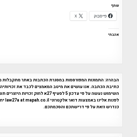
שתף
פייסבוק
X
אהבתי
הבהרה:
התמונות המפורסמות במסגרת הכתבות באתר מתקבלות מגו
כתיבת הכתבה. אנו עושים את מיטב המאמצים לכבד את זכויותיהם ש
לפנו
כנדרש וזאת על פי דרישתכם והסכמתכם.
אפי אליאן , היסטוריה על המפה , פרוייקט טיגארט , Efi Elian , Tegart Fort , tegart fortress