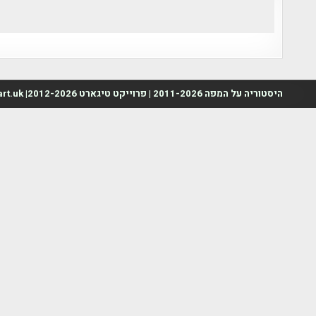
היסטוריה על המפה 2011-2026 | פרוייקט טיגארט 2012-2026| www.mapah.co.il | www.tegart.uk