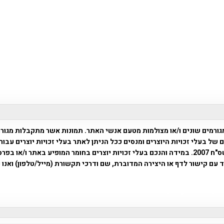
רמים שונים ו/או מצולמות מטעם אנשי האתר. תמונות אשר מתקבלות מגו
ל בעלי זכויות היוצרים ומנסים ככל הניתן לאתר בעלי זכויות יוצרים עב
השימוש נעשה על פי עדכון 5 לסעיף 27א לחוק זכויות היוצרים תשס"ח 2007. במידה והנכם בעלי זכויות י
ת אלינו באמצעות דואר אלקטרוני law27a at mapah.co.il יחד עם קישור לדף או היצירה המדוברת, שם ודרכי תק