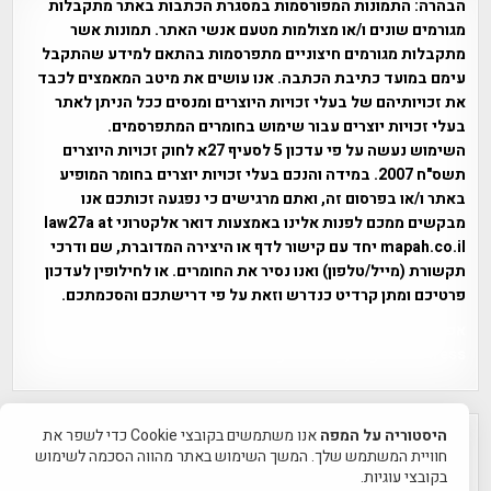
הבהרה:
התמונות המפורסמות במסגרת הכתבות באתר מתקבלות
מגורמים שונים ו/או מצולמות מטעם אנשי האתר. תמונות אשר
מתקבלות מגורמים חיצוניים מתפרסמות בהתאם למידע שהתקבל
עימם במועד כתיבת הכתבה. אנו עושים את מיטב המאמצים לכבד
את זכויותיהם של בעלי זכויות היוצרים ומנסים ככל הניתן לאתר
בעלי זכויות יוצרים עבור שימוש בחומרים המתפרסמים.
השימוש נעשה על פי עדכון 5 לסעיף 27א לחוק זכויות היוצרים
תשס"ח 2007. במידה והנכם בעלי זכויות יוצרים בחומר המופיע
באתר ו/או בפרסום זה, ואתם מרגישים כי נפגעה זכותכם אנו
מבקשים ממכם לפנות אלינו באמצעות דואר אלקטרוני law27a at
mapah.co.il יחד עם קישור לדף או היצירה המדוברת, שם ודרכי
תקשורת (מייל/טלפון) ואנו נסיר את החומרים. או לחילופין לעדכון
פרטיכם ומתן קרדיט כנדרש וזאת על פי דרישתכם והסכמתכם.
אפי אליאן , היסטוריה על המפה , פרוייקט טיגארט , Efi Elian ,
Tegart Fort , tegart fortress
היסטוריה על המפה
אנו משתמשים בקובצי Cookie כדי לשפר את
חוויית המשתמש שלך. המשך השימוש באתר מהווה הסכמה לשימוש
בקובצי עוגיות.