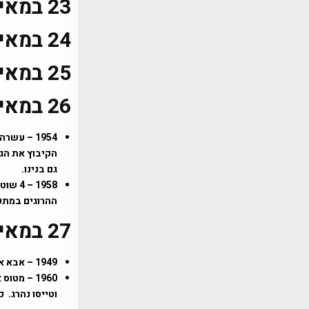
23 במאי
24 במאי
25 במאי
26 במאי
1954 – עש
גם בנינו.
1958 
ההרוגים במתקפ
27 במאי
1949 – אבא אבן מונה כנציג מדינת ישראל באו"ם, זאת בנוסף לתפקידו כשגריר ישראל בארצות הברית.
וטייסו נהרג. 