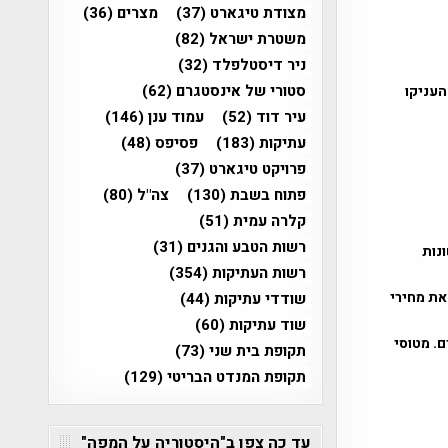
מצודת טיגארט
(37)
מצרים
(36)
משטרת ישראל
(82)
ניר דיסטלפלד
(32)
סטורי של אינסטגרם
(62)
העניקו
עיר דוד
(52)
עמוד ענן
(146)
עתיקות
(183)
פסיפס
(48)
פרויקט טיגארט
(37)
פתוח בשבת
(130)
צה"ל
(80)
קלרה עמית
(51)
רשות הטבע והגנים
(31)
ונות
רשות העתיקות
(354)
את מחירי
שודדי עתיקות
(44)
שוד עתיקות
(60)
ר בקיבוץ רביבים. מטוסי
תקופת בית שני
(73)
תקופת המנדט הבריטי
(129)
עד כה צפו ב"היסטוריה על המפה"