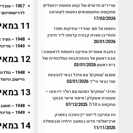
שרידים חדשים של קטע מחומת ירושלים
מתקופת החשמונאים נחשפו לאחרונה
לדרישותיהם ל
17/02/2026
11 במאי
נתפסו על חם: שודדי עתיקות חפרו
והחריבו מערת קבורה קדומה ליד חיטין
1948 – העיר צפת נכבשה לאחר קרב ע"י תושבים ערביים וחיילים עיראקים.
20/01/2026
1949 – מדינת ישראל התקבלה כחברה רשמית באו"ם.
כתובת אשורית עתיקה נחשפת לראשונה |
12 במאי
מבט ראשון אל ההתכתבות המלכותית של
בית ראשון
03/01/2026
1948 – ג
מפגש 'שחקים' עם מיכל גבאי להנצחת
היישוב היהוד
שני גבאי הי״ד
02/01/2026
13 במאי
חניכי 'שחקים' נפגשו עם רס"ר זיו ונונו –
משטרת אשקלון | סיפור אישי מבוקר
מתקפת ה 7/10
07/12/2025
1948 – תושבי העיר יפו (הערבית) נכנעים לידי לוחמי ארגון האצ"ל וההגנה לקראת סיום "מבצע חמץ".
1949 – מדינת ישראל התקבלה באופן רשמי כמדינה החברה באומות המאוחדות (האו"ם).
גת עתיקה לייצור יין נחנכה בפארק
ארכיאולוגי חדש במושב זרחיה שבשפלה
14 במאי
11/11/2025