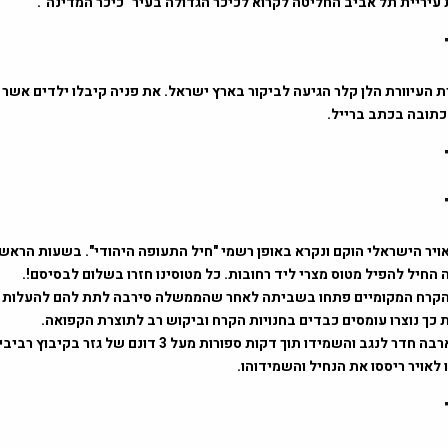
סופרת העיוורת הלן קלר הגיעה לביקור בארץ ישראל. את פניה קיבלו ילדים אשר 
כתובה בכתב ברייל.
יל האויר הישראלי הוקם ונקרא באופן רשמי "חיל התעופה היהודי". בשעות הראש
ה החיל להפיל מטוס מצרי ליד רחובות. כל מטוסינו חזרו בשלום לבסיסם!.
צרני הקרח המקומיים פתחו בשביתה לאחר שהממשלה סירבה לתת להם להעלות 
כך נוצרו עומסים כבדים בחנויות הקרח וביקוש רב לתוצרת הקפואה.
1956 – נחיל ארבה חדר לנגב והשמידו תוך דקות ספורות מעל 3 דונם של גז
 לאויר ריססו את הנחיל והשמידוהו.