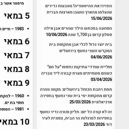
מיסטר אשר בכוחם להת
החזירו את ההיסטוריה! מטבעות נדירים
שנעלמו מהארץ הושבו מארצות הברית
5 במאי
15/06/2026
הפתעה במכתש הילד שהרים אבן וגילה
1983 – חיים הרצוג נבחר כנשיאה השישי של מדינת ישראל.
פסלון קדום בן 1,700 שנה
10/06/2026
6 במאי
בית יוצר גדול לכלי אבן מתקופת בית
המקדש השני נחשף בירושלים
7 במאי
04/06/2026
8 במאי
חוליית שודדי עתיקות נתפסו "על חם"
כשהם משחיתים מערת קבורה ליד טבריה
03/04/2026
9 במאי
תחת רחבת הכותל בירושלים: מקווה טהרה
קדום מתקופת ימי בית שני נחשף בחפירה
1960 – ל
ארכיאלוגית
25/03/2026
חופי בת ים.
1981 – הסופר אורי צבי גרינברג הלך לעולמו. (אצ"ג).
זה לא קורה כל יום: תליון מנורה נדיר נחשף
בחפירות למרגלות הר הבית, צפונית לעיר
10 במאי
דוד
23/03/2026