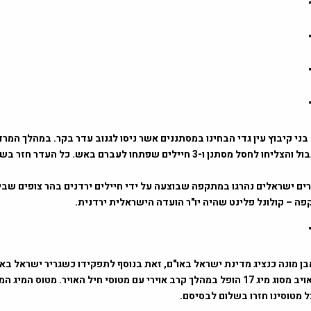
רה בני קיבוץ עין גדי הבחינו במסתננים אשר ניסו לגנוב עדר בקר. במהלך המרד
הקיבוץ את הגבול והצליחו לחסל מסתנן ו-3 חיילים שפתחו לעברם באש. כל העדר 
– 4 שוטרים ישראלים נהרגו במתקפה שבוצעה על ידי חיילים ירדנים בהר צופים שבי
ה – קולונל פלינט שהיה יו"ר הועדה הישראלית ירדנית.
1960 – מטוס אויב מסוג מיג 17 הופל במהלך קרב אוירי עם מטוסי חיל האויר. מטוס המי
כל מטוסינו חזרו בשלום לבסיסם.