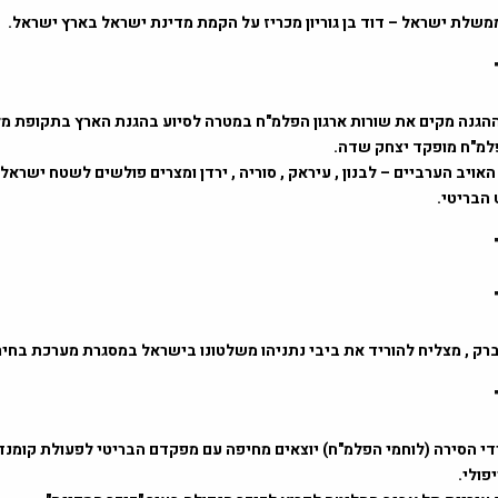
רגון ההגנה מקים את שורות ארגון הפלמ"ח במטרה לסיוע בהגנת הארץ בתקופת 
למ"ח מופקד יצחק שדה.
חות האויב הערביים – לבנון , עיראק , סוריה , ירדן ומצרים פולשים לשטח ישראל
הבריטי.
"ג יורדי הסירה (לוחמי הפלמ"ח) יוצאים מחיפה עם מפקדם הבריטי לפעולת קומנד
פולי.