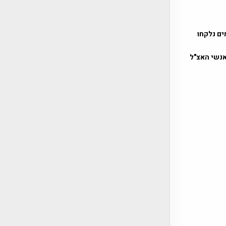
ים נלקחו
אנשי האצ"ל