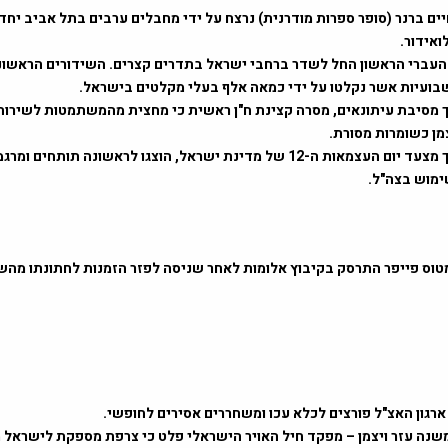
סף חיים ברנר (סופר ספרות מודרנית) נרצח על ידי מחבלים ערבים בתל אביב יח
לואידור.
בועיות אשר נקלטו על ידי כמאה אלף בעלי מקלטים בישראל.
מהלך מסיבת עיתונאים, מסרה קצינת ח"ן ראשית כי מחצית מהמשתמטות לשירו
מן כשומרות מסורת.
1960 – במהלך מצעד יום העצמאות ה-12 של מדינת ישראל, הוצגו לראשונה תותח
ימוש בצה"ל.
ייס מטוס פייפר התרסק בקיבוץ אלומות לאחר שניסה לפזר הזמנות לחתונתו מהש
לוף משנה עזר ויצמן – מפקד חיל האויר הישראלי פלט כי צרפת מספקת לישראל 