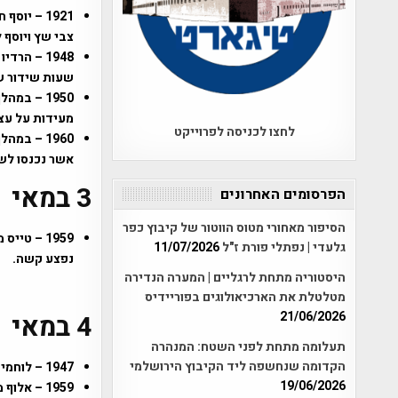
1921 – יו
צבי שץ ויוסף 
שעות שידור ש
1950 – ב
מעידות על עצ
לחצו לכניסה לפרוייקט
אשר נכנסו לש
3 במאי
הפרסומים האחרונים
הסיפור מאחורי מטוס הווטור של קיבוץ כפר
1959 – ט
גלעדי | נפתלי פורת ז"ל
11/07/2026
נפצע קשה.
היסטוריה מתחת לרגליים | המערה הנדירה
מטלטלת את הארכיאולוגים בפוריידיס
21/06/2026
4 במאי
תעלומה מתחת לפני השטח: המנהרה
הקדומה שנחשפה ליד הקיבוץ הירושלמי
1947 – לוחמי ארגון האצ"ל פורצים לכלא עכו ומשחררים אסירים לחופשי.
19/06/2026
1959 – א