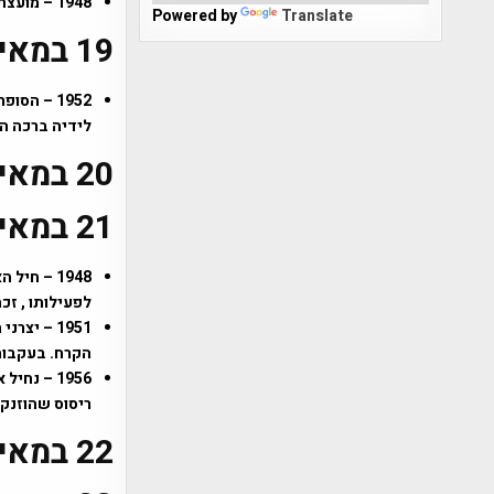
1948 – מועצת עיריית תל אביב החליטה לקרוא לכיכר הגדולה בעיר "כיכר המדינה".
Powered by
Translate
19 במאי
1952 – ה
לידיה ברכה ה
20 במאי
21 במאי
1948 – ח
לפעילותו , זכ
1951 – י
הקרח. בעקבות 
ריסוס שהוזנקו
22 במאי