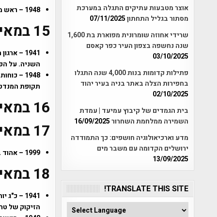
אוצר מטבעות עתיקים התגלה במערכת
1948 – ראש ממשלת ישראל – דוד בן גוריון מכריז על הקמת מדינת ישראל בארץ ישראל.
מסתור בגליל התחתון
07/11/2025
15 במאי
שרידי אחוזה שומרונית מפוארת בת 1,600
שנה נחשפה בצפון העיר כפר קאסם
1941 – א
03/10/2025
השניה. על הפ
פתילות קדומות בנות 4,000 שנה התגלו
1948 – כו
בחפירות הצלה באתר בניה בעיר יהוד
תקופת המנדט 
02/10/2025
16 במאי
בית הגמדים של קיבוץ עמיעד | עמדת
השמירה ממלחמת השחרור
16/09/2025
17 במאי
מדע וארכיאולוגיה חושפים: כך התמודדה
ירושלים הקדומה עם משבר מים
1999 – אהוד ברק , מצליח להוריד את ביבי נתניהו משלטונו בישראל במסגרת מערכת בחירות.
13/09/2025
18 במאי
TRANSLATE THIS SITE!
1941 – כ
הזיקוק של טרי