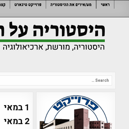
Ski
ראשי
מע/אירים את ההיסטוריה
פרוייקט טיגארט
קצר
t
conten
Search
for:
1 במאי
2 במאי