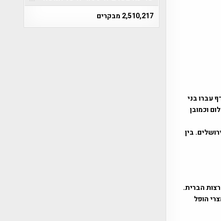
2,510,217 מבקרים
ף עברו בני
חזר בשלום וכמובן
רושלים. בין
ג המצרי הופל