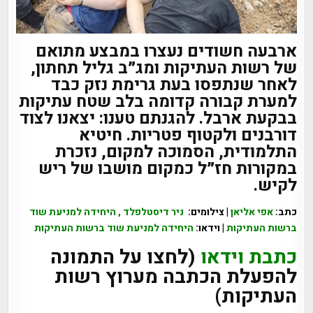
ארבעה חשודים נעצרו במבצע מתואם
של רשות העתיקות ומג״ב גליל תחתון,
לאחר שנתפסו בעת גרימת נזק כבד
למערת קבורה קדומה בלב שטח עתיקות
בבקעת ארבל. להגנתם טענו: יצאנו לצוד
דורבנים ולקטוף פטריות. חיטיא
התלמודית, הסמוכה למקום, נזכרת
במקורות חז״ל כמקום מושבו של ריש
לקיש.
כתב:
אפי אליאן
| צילומים:
ניר דיסטלפלד , היחידה למניעת שוד
ברשות העתיקות
| וידאו:
היחידה למניעת שוד ברשות העתיקות
כתבת וידאו
(לחצו על התמונה
להפעלת הכתבה מערוץ רשות
העתיקות)