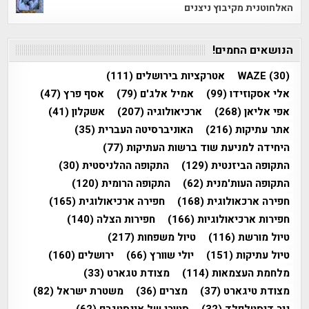
האלחוטנית מקיבוץ ניצנים
הנושאים החמים!
(30)
WAZE
אטרקציות בירושלים
(111)
אלי אסקוזידו
(99)
אמיל אלג'ם
(79)
אסף פרץ
(47)
אפי אליאן
(268)
ארכיאולוגיה
(207)
אשקלון
(41)
אתר עתיקות
(216)
האוניברסיטה העברית
(35)
היחידה למניעת שוד ברשות העתיקות
(77)
התקופה הביזנטית
(129)
התקופה ההלניסטית
(30)
התקופה העות'מנית
(62)
התקופה הרומית
(120)
חפירה ארכאולוגית
(168)
חפירה ארכיאולוגית
(165)
חפירות ארכיאולוגיות
(166)
חפירות הצלה
(140)
טיול מורשת
(116)
טיול משפחות
(217)
טיול עתיקות
(151)
יולי שוורץ
(66)
ירושלים
(160)
מלחמת העצמאות
(114)
מצודת טגארט
(33)
מצודת טיגארט
(37)
מצרים
(36)
משטרת ישראל
(82)