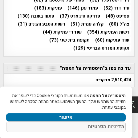
ניר דיסטלפלד
(32)
סטורי של אינסטגרם
(62)
עיר דוד
(52)
עמוד ענן
(146)
עתיקות
(183)
פסיפס
(48)
פרויקט טיגארט
(37)
פתוח בשבת
(130)
צה"ל
(80)
קלרה עמית
(51)
רשות הטבע והגנים
(31)
רשות העתיקות
(354)
שודדי עתיקות
(44)
שוד עתיקות
(60)
תקופת בית שני
(73)
תקופת המנדט הבריטי
(129)
עד כה צפו ב"היסטוריה על המפה"
2,510,424 מבקרים
היסטוריה על המפה
אנו משתמשים בקובצי Cookie כדי לשפר את
חוויית המשתמש שלך. המשך השימוש באתר מהווה הסכמה לשימוש
היסטוריה על המפה 2011-2026 | פרוייקט טיגארט 2012-2026|
www.mapah.co.il | www.tegart.uk
בקובצי עוגיות.
אישור
מדיניות הפרטיות