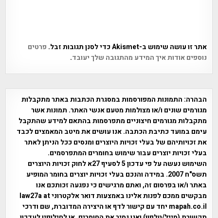
אתר זו עושה שימוש ב-Akismet כדי לסנן תגובות זבל.
פרטים
נוספים אודות איך המידע מהתגובה שלך יעובד
.
הבהרה:
התמונות המפורסמות במסגרת הכתבות באתר מתקבלות
מגורמים שונים ו/או מצולמות מטעם אנשי האתר. תמונות אשר
מתקבלות מגורמים חיצוניים מתפרסמות בהתאם למידע שהתקבל
עימם במועד כתיבת הכתבה. אנו עושים את מיטב המאמצים לכבד
את זכויותיהם של בעלי זכויות היוצרים ומנסים ככל הניתן לאתר
בעלי זכויות יוצרים עבור שימוש בחומרים המתפרסמים.
השימוש נעשה על פי עדכון 5 לסעיף 27א לחוק זכויות היוצרים
תשס"ח 2007. במידה והנכם בעלי זכויות יוצרים בחומר המופיע
באתר ו/או בפרסום זה, ואתם מרגישים כי נפגעה זכותכם אנו
מבקשים ממכם לפנות אלינו באמצעות דואר אלקטרוני law27a at
mapah.co.il יחד עם קישור לדף או היצירה המדוברת, שם ודרכי
תקשורת (מייל/טלפון) ואנו נסיר את החומרים. או לחילופין לעדכון