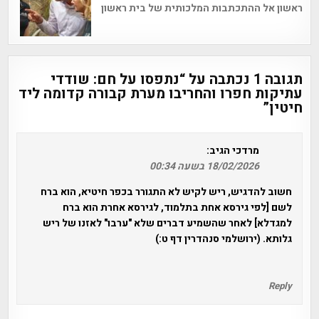
ראשון אל ההתכתבות המלכותית של בית ראשון
תגובה 1 נכתבה על “
נתפסו על חם: שודדי
עתיקות חפרו והחריבו מערת קבורה קדומה ליד
חיטין
”
מרדכי
הגיב:
18/02/2026 בשעה 00:34
חשוב להדגיש, ריש לקיש לא התגורר בכפר חיטיא, הוא ברח
לשם [לפי גירסא אחת בתלמוד, לגירסא אחרת הוא ברח
למגדלא] לאחר שהשמיע דברים שלא "ערבו" לאזנו של ריש
גלותא. (ירושלמי סנהדרין דף ט:)
Reply