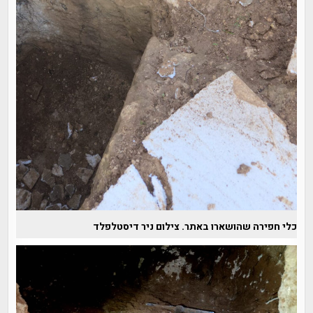
כלי חפירה שהושארו באתר. צילום ניר דיסטלפלד