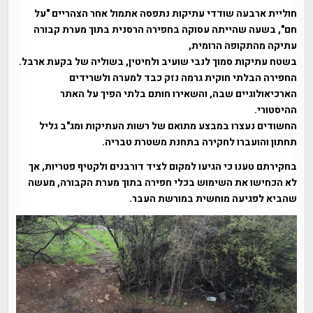
חוליית ארבעה שודדי עתיקות נתפסה אתמול אחר הצהריים "על
חם", בשעה שהייתה עסוקה בחפירה הרסנית בתוך מערת קבורה
עתיקה מהתקופה הרומית,
בשטח עתיקות סמוך לנבי שועיב ולחיטין, בשוליה של בקעת ארבל.
החפירה הבלתי חוקית גרמה נזק כבד למערה ולשרידים
הארכיאולוגיים שבה, והשאירו חותם בלתי הפיך על האתר
ההיסטורי.
החשודים נעצרו במבצע מתואם של רשות העתיקות ומג"ב גליל
תחתון והועברו לחקירה בתחנת משטרת טבריה.
בחקירתם טענו כי הגיעו למקום לציד דורבנים ולקטיף פטריות, אך
לא הכחישו את השימוש בכלי חפירה בתוך מערת הקבורה, מעשה
שהביא לפגיעה מוחשית במורשת העבר.