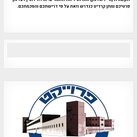
פרטיכם ומתן קרדיט כנדרש וזאת על פי דרישתכם והסכמתכם.
אפי אליאן , היסטוריה על המפה , פרוייקט טיגארט , Efi Elian ,
Tegart Fort , tegart fortress