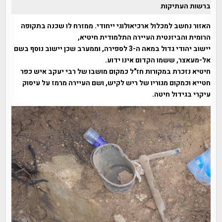
ברשות העתיקות
האזור נחשב למכלול ארכיאולוגי ייחודי. ממזרח לו שכנה בתקופה
הרומית והביזנטית העיירה התלמודית חיטיא,
יישוב יהודי גדול במאה ה-3 לספירה, וממערב שכן יישוב נוסף בשם
אל-מעאצר, ששמו הקדום אינו ידוע.
חיטיא נזכר
ת במקורות חז"ל כמקום מושבו של רבי יעקב איש כפר
חטייא וכמקום מגוריו של ריש לקיש, ושם העיירה מרמז על עיסוק
עיקרי בגידול חיטה.