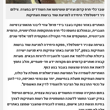
שבר כלי חרס קדום ועזרים ששימשו את השודדים במערה. צילום
ניר דיסטלפלד היחידה למניעת שוד ברשות העתיקות
האתרים באזור נסקרו בעבר בידי פרופ' עוזי ליבנר מהאוניברסיטה
העברית, ובמהלכם נחשפו כלי חרס מהתקופות ההלניסטית, הרומית
והביזנטית, המשקפים את חיי הקהילה המקומית לפני אלפי שנים.
בשיחה עם ניר דיסטלפלד, מפקח היחידה למניעת שוד ברשות
העתיקות בצפון, "כל פגיעה באתר עתיקות היא פגיעה ישירה
ביכולת שלנו ללמוד את העבר ולהעבירו לדורות הבאים. מערות
קבורה ואתרים קדומים הם מקורות ידע חד-פעמיים, והלב נחמץ
לראות את ההרס שנעשה בעבור בצע כסף.
האחריות לשמירה על המורשת הארכיאולוגית מוטלת על כולנו,
ורשות העתיקות פועלת בנחישות, יחד עם גורמי האכיפה, כדי להגן
על נכסי התרבות של הציבור ולהעמיד לדין את האשמים".
בתום החקירה שוחררו החשודים בערבות עצמית, ובסיום הטיפול
בתיק יועבר החומר ללשכה המשפטית של רשות העתיקות לצורך
בחינת הגשת כתב אישום, במטרה להבטיח שהעבר שמוצג באתרים
אלה לא יפגע שוב.