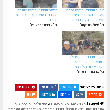
חוליית שודדי עתיקות נתפסו
חוליית שודדי עתיקות נתפסה
"על חם" כשהם משחיתים
"על חם" במערת קבורה בחורבת
מערת קבורה ליד טבריה
משכנה
ב-"טיול עתיקות"
ב-"עדכוני חדשות"
חוליית שודדי עתיקות נלכדה
'בשעת בפעולה' באתר
הארכיאולוגי בגליל התחתון
ב-"עדכוני חדשות"
שתפו באמצעות:
PINTEREST
FACEBOOK
TWITTER
MIX
LINKEDIN
DIGG
VK
REDDIT
Tagged
אל מעאצר
,
אלי אסקוזידו
,
אפי אליאן
,
ארכיאולוגיה
,
אתר עתיקות
,
בקעת ארבל
,
דורבן
,
דורבנים
,
האוניברסיטה העברית
,