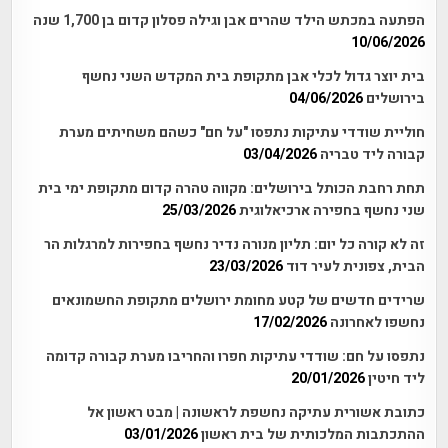
הפתעה במכתש הילד שהרים אבן וגילה פסלון קדום בן 1,700 שנה
10/06/2026
בית יוצר גדול לכלי אבן מתקופת בית המקדש השני נחשף
בירושלים
04/06/2026
חוליית שודדי עתיקות נתפסו "על חם" כשהם משחיתים מערת
קבורה ליד טבריה
03/04/2026
תחת רחבת הכותל בירושלים: מקווה טהרה קדום מתקופת ימי בית
שני נחשף בחפירה ארכיאלוגית
25/03/2026
זה לא קורה כל יום: תליון מנורה נדיר נחשף בחפירות למרגלות הר
הבית, צפונית לעיר דוד
23/03/2026
שרידים חדשים של קטע מחומת ירושלים מתקופת החשמונאים
נחשפו לאחרונה
17/02/2026
נתפסו על חם: שודדי עתיקות חפרו והחריבו מערת קבורה קדומה
ליד חיטין
20/01/2026
כתובת אשורית עתיקה נחשפת לראשונה | מבט ראשון אל
ההתכתבות המלכותית של בית ראשון
03/01/2026