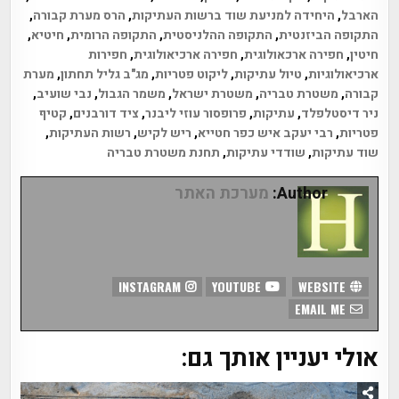
הארבל
,
היחידה למניעת שוד ברשות העתיקות
,
הרס מערת קבורה
,
התקופה הביזנטית
,
התקופה ההלניסטית
,
התקופה הרומית
,
חיטיא
,
חיטין
,
חפירה ארכאולוגית
,
חפירה ארכיאולוגית
,
חפירות
ארכיאולוגיות
,
טיול עתיקות
,
ליקוט פטריות
,
מג"ב גליל תחתון
,
מערת
קבורה
,
משטרת טבריה
,
משטרת ישראל
,
משמר הגבול
,
נבי שועיב
,
ניר דיסטלפלד
,
עתיקות
,
פרופסור עוזי ליבנר
,
ציד דורבנים
,
קטיף
פטריות
,
רבי יעקב איש כפר חטייא
,
ריש לקיש
,
רשות העתיקות
,
שוד עתיקות
,
שודדי עתיקות
,
תחנת משטרת טבריה
Author:
מערכת האתר
INSTAGRAM
YOUTUBE
WEBSITE
EMAIL ME
אולי יעניין אותך גם: