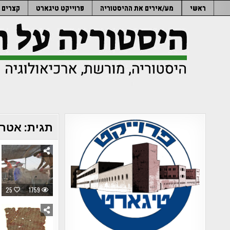
Ski
ראשי
מע/אירים את ההיסטוריה
פרוייקט טיגארט
קצרים
t
conten
תגית:
אטרק
25
1759