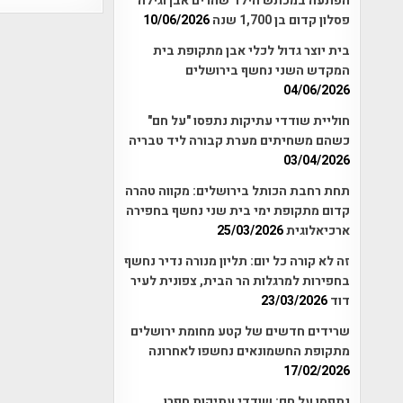
הפתעה במכתש הילד שהרים אבן וגילה
פסלון קדום בן 1,700 שנה
10/06/2026
בית יוצר גדול לכלי אבן מתקופת בית
המקדש השני נחשף בירושלים
04/06/2026
חוליית שודדי עתיקות נתפסו "על חם"
כשהם משחיתים מערת קבורה ליד טבריה
03/04/2026
תחת רחבת הכותל בירושלים: מקווה טהרה
קדום מתקופת ימי בית שני נחשף בחפירה
ארכיאלוגית
25/03/2026
זה לא קורה כל יום: תליון מנורה נדיר נחשף
בחפירות למרגלות הר הבית, צפונית לעיר
דוד
23/03/2026
שרידים חדשים של קטע מחומת ירושלים
מתקופת החשמונאים נחשפו לאחרונה
17/02/2026
נתפסו על חם: שודדי עתיקות חפרו