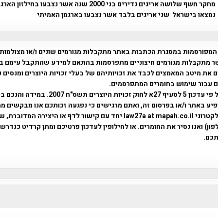
מחקר חשף שלושה אריגים נדירים בני 2000 שנה אשר נצבעו בחי
נמצאו בישראל שני אריגים בלבד אשר נצבעו בארגמן האמיתי
המפורסמות במסגרת הכתבות באתר מתקבלות מגורמים שונים ו/או מצולמות
ר מתקבלות מגורמים חיצוניים מתפרסמות בהתאם למידע שהתקבל עימם ב
 את מיטב המאמצים לכבד את זכויותיהם של בעלי זכויות היוצרים ומנסים 
ים עבור שימוש בחומרים המתפרסמים.
השימוש נעשה על פי עדכון 5 לסעיף 27א לחוק זכויות היוצרים ת
פיע באתר ו/או בפרסום זה, ואתם מרגישים כי נפגעה זכותכם אנו מבקשים ממ
באמצעות דואר אלקטרוני law27a at mapah.co.il יחד עם קישור לדף או היצירה המדו
ון) ואנו נסיר את החומרים. או לחילופין לעדכון פרטיכם ומתן קרדיט כנדרש 
כם.
פרוייקט טיגארט , Efi Elian , Tegart Fort , tegart fortress