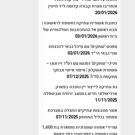
והחריבו מערת קבורה קדומה ליד חיטין
20/01/2026
כתובת אשורית עתיקה נחשפת לראשונה |
מבט ראשון אל ההתכתבות המלכותית של
בית ראשון
03/01/2026
מפגש 'שחקים' עם מיכל גבאי להנצחת
שני גבאי הי״ד
02/01/2026
חניכי 'שחקים' נפגשו עם רס"ר זיו ונונו –
משטרת אשקלון | סיפור אישי מבוקר
מתקפת ה 7/10
07/12/2025
גת עתיקה לייצור יין נחנכה בפארק
ארכיאולוגי חדש במושב זרחיה שבשפלה
11/11/2025
אוצר מטבעות עתיקים התגלה במערכת
מסתור בגליל התחתון
07/11/2025
שרידי אחוזה שומרונית מפוארת בת 1,600
שנה נחשפה בצפון העיר כפר קאסם