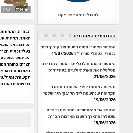
0
2164
לחצו לכניסה לפרוייקט
הבהרה:
התמונות 
הפרסומים האחרונים
האתר. תמונות אש
הכתבה. אנו עושים
הסיפור מאחורי מטוס הווטור של קיבוץ כפר
בעלי זכויות יוצר
גלעדי | נפתלי פורת ז"ל
11/07/2026
היסטוריה מתחת לרגליים | המערה הנדירה
יוצרים בחומר המו
מטלטלת את הארכיאולוגים בפוריידיס
21/06/2026
תקשורת (מייל/טלפ
דרישתכם והסכמת
תעלומה מתחת לפני השטח: המנהרה
אפי אליאן , היסטוריה על המפה , 
הקדומה שנחשפה ליד הקיבוץ הירושלמי
19/06/2026
החזירו את ההיסטוריה! מטבעות נדירים
שנעלמו מהארץ הושבו מארצות הברית
15/06/2026