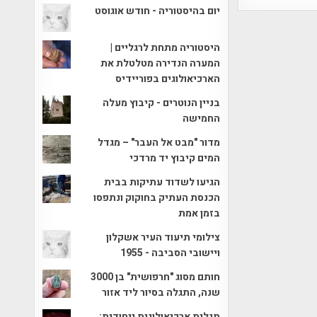
יום בהיסטוריה - חודש אוגוסט
היסטוריה מתחת לרגליים |
המערה הנדירה מטלטלת את
הארכיאולוגים בפוריידיס
בניין הנוטרים - קיבוץ מעלה
החמישה
מדור "מבט אל העבר" – מגדל
המים קיבוץ יד מרדכי
הגיעו לשדוד עתיקות בבית
הכנסת העתיק בחוקוק ונתפסו
בזמן אמת
צילומי תיעוד העיר אשקלון
ויישובי הסביבה - 1955
חותם מסוג "חרפושית" בן 3000
שנה, התגלה בסיור ליד אזור
תגלית ארכיאולוגית ייחודית: