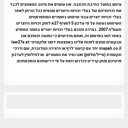
עימם במועד כתיבת הכתבה. אנו עושים את מיטב המאמצים לכבד
את זכויותיהם של בעלי זכויות היוצרים ומנסים ככל הניתן לאתר
בעלי זכויות יוצרים עבור שימוש בחומרים המתפרסמים.
השימוש נעשה על פי עדכון 5 לסעיף 27א לחוק זכויות היוצרים
תשס"ח 2007. במידה והנכם בעלי זכויות יוצרים בחומר המופיע
באתר ו/או בפרסום זה, ואתם מרגישים כי נפגעה זכותכם אנו
מבקשים ממכם לפנות אלינו באמצעות דואר אלקטרוני law27a at
mapah.co.il יחד עם קישור לדף או היצירה המדוברת, שם ודרכי
תקשורת (מייל/טלפון) ואנו נסיר את החומרים. או לחילופין לעדכון
פרטיכם ומתן קרדיט כנדרש וזאת על פי דרישתכם והסכמתכם.
אפי אליאן , היסטוריה על המפה , פרוייקט טיגארט , Efi Elian ,
Tegart Fort , tegart fortress