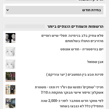
ארכיון
הכתבות
הרשומות והעמודים הנצפים ביותר
פלא עתיק בלב בנימינה: פסלי שיש רומיים
מרהיבים התגלו בשלמותם
יום בהיסטוריה - חודש אוגוסט
אבן שמואל
פנינת טבע בין המושבים ( יער עזריקם )
חניכי 'שחקים' נפגשו עם רס"ר זיו ונונו - משטרת
אשקלון | סיפור אישי מבוקר מתקפת ה 7/10
לפי מחקר חדש מסתבר: לפני כ-2,000 שנה
התפילין כלל לא נצבעו בשחור