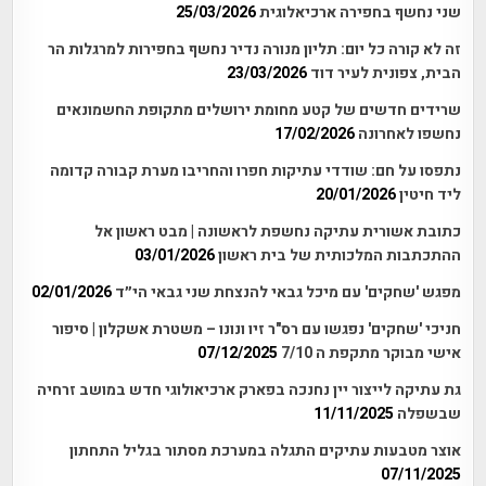
שני נחשף בחפירה ארכיאלוגית
25/03/2026
זה לא קורה כל יום: תליון מנורה נדיר נחשף בחפירות למרגלות הר
הבית, צפונית לעיר דוד
23/03/2026
שרידים חדשים של קטע מחומת ירושלים מתקופת החשמונאים
נחשפו לאחרונה
17/02/2026
נתפסו על חם: שודדי עתיקות חפרו והחריבו מערת קבורה קדומה
ליד חיטין
20/01/2026
כתובת אשורית עתיקה נחשפת לראשונה | מבט ראשון אל
ההתכתבות המלכותית של בית ראשון
03/01/2026
מפגש 'שחקים' עם מיכל גבאי להנצחת שני גבאי הי״ד
02/01/2026
חניכי 'שחקים' נפגשו עם רס"ר זיו ונונו – משטרת אשקלון | סיפור
אישי מבוקר מתקפת ה 7/10
07/12/2025
גת עתיקה לייצור יין נחנכה בפארק ארכיאולוגי חדש במושב זרחיה
שבשפלה
11/11/2025
אוצר מטבעות עתיקים התגלה במערכת מסתור בגליל התחתון
07/11/2025