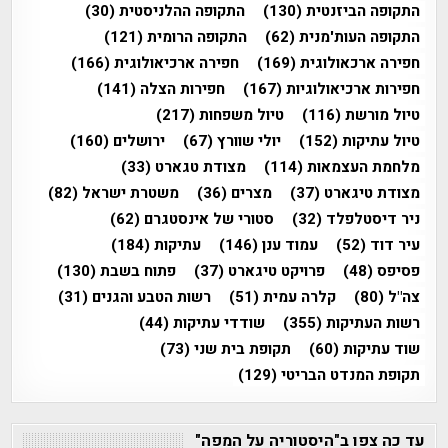
התקופה הביזנטית
(130)
התקופה ההלניסטית
(30)
התקופה העות'מנית
(62)
התקופה הרומית
(121)
חפירה ארכאולוגית
(169)
חפירה ארכיאולוגית
(166)
חפירות ארכיאולוגיות
(167)
חפירות הצלה
(141)
טיול מורשת
(116)
טיול משפחות
(217)
טיול עתיקות
(152)
יולי שוורץ
(67)
ירושלים
(160)
מלחמת העצמאות
(114)
מצודת טגארט
(33)
מצודת טיגארט
(37)
מצרים
(36)
משטרת ישראל
(82)
ניר דיסטלפלד
(32)
סטורי של אינסטגרם
(62)
עיר דוד
(52)
עמוד ענן
(146)
עתיקות
(184)
פסיפס
(48)
פרויקט טיגארט
(37)
פתוח בשבת
(130)
צה"ל
(80)
קלרה עמית
(51)
רשות הטבע והגנים
(31)
רשות העתיקות
(355)
שודדי עתיקות
(44)
שוד עתיקות
(60)
תקופת בית שני
(73)
תקופת המנדט הבריטי
(129)
עד כה צפו ב"היסטוריה על המפה"