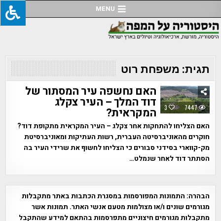
Ski
MENU
t
conten
תגית:
משפחת רוט
האם נחשפה עיר המסתור של
דוד המלך – העיר צקלג
3
7447
המקראית?
האם הצליחו להתחקות אחר צקלג – העיר המקראית מתקופת דוד?
חוקרים מהאוניברסיטה העברית, רשות העתיקות ומאוניברסיטת
מק-קווארי בסידני סבורים כי הצליחו לחשוף את שרידי העיר בה
הסתתר דוד לאחר שנמלט…
הבהרה:
התמונות המפורסמות במסגרת הכתבות באתר מתקבלות
מגורמים שונים ו/או מצולמות מטעם אנשי האתר. תמונות אשר
מתקבלות מגורמים חיצוניים מתפרסמות בהתאם למידע שהתקבל