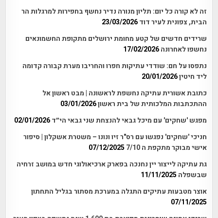
זה לא קורה כל יום: תליון מנורה נדיר נחשף בחפירות למרגלות הר
הבית, צפונית לעיר דוד
23/03/2026
שרידים חדשים של קטע מחומת ירושלים מתקופת החשמונאים
נחשפו לאחרונה
17/02/2026
נתפסו על חם: שודדי עתיקות חפרו והחריבו מערת קבורה קדומה
ליד חיטין
20/01/2026
כתובת אשורית עתיקה נחשפת לראשונה | מבט ראשון אל
ההתכתבות המלכותית של בית ראשון
03/01/2026
מפגש 'שחקים' עם מיכל גבאי להנצחת שני גבאי הי״ד
02/01/2026
חניכי 'שחקים' נפגשו עם רס"ר זיו ונונו – משטרת אשקלון | סיפור
אישי מבוקר מתקפת ה 7/10
07/12/2025
גת עתיקה לייצור יין נחנכה בפארק ארכיאולוגי חדש במושב זרחיה
שבשפלה
11/11/2025
אוצר מטבעות עתיקים התגלה במערכת מסתור בגליל התחתון
07/11/2025