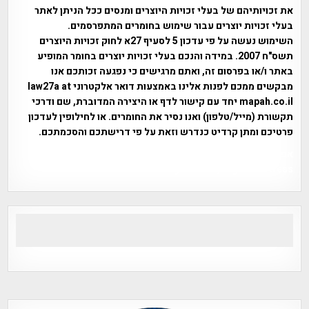
את זכויותיהם של בעלי זכויות היוצרים ומנסים ככל הניתן לאתר
בעלי זכויות יוצרים עבור שימוש בחומרים המתפרסמים.
השימוש נעשה על פי עדכון 5 לסעיף 27א לחוק זכויות היוצרים
תשס"ח 2007. במידה והנכם בעלי זכויות יוצרים בחומר המופיע
באתר ו/או בפרסום זה, ואתם מרגישים כי נפגעה זכותכם אנו
מבקשים ממכם לפנות אלינו באמצעות דואר אלקטרוני law27a at
mapah.co.il יחד עם קישור לדף או היצירה המדוברת, שם ודרכי
תקשורת (מייל/טלפון) ואנו נסיר את החומרים. או לחילופין לעדכון
פרטיכם ומתן קרדיט כנדרש וזאת על פי דרישתכם והסכמתכם.
אפי אליאן , היסטוריה על המפה , פרוייקט טיגארט , Efi Elian ,
Tegart Fort , tegart fortress