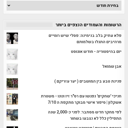
ארכיון
הכתבות
הרשומות והעמודים הנצפים ביותר
פלא עתיק בלב בנימינה: פסלי שיש רומיים
מרהיבים התגלו בשלמותם
יום בהיסטוריה - חודש אוגוסט
אבן שמואל
פנינת טבע בין המושבים ( יער עזריקם )
חניכי 'שחקים' נפגשו עם רס"ר זיו ונונו - משטרת
אשקלון | סיפור אישי מבוקר מתקפת ה 7/10
לפי מחקר חדש מסתבר: לפני כ-2,000 שנה
התפילין כלל לא נצבעו בשחור