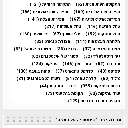
התקופה העות'מנית
(62)
התקופה הרומית
(121)
חפירה ארכאולוגית
(169)
חפירה ארכיאולוגית
(166)
חפירות ארכיאולוגיות
(167)
חפירות הצלה
(141)
טיול מורשת
(116)
טיול משפחות
(217)
טיול עתיקות
(152)
יולי שוורץ
(67)
ירושלים
(160)
מלחמת העצמאות
(114)
מצודת טגארט
(33)
מצודת טיגארט
(37)
מצרים
(36)
משטרת ישראל
(82)
ניר דיסטלפלד
(32)
סטורי של אינסטגרם
(62)
עיר דוד
(52)
עמוד ענן
(146)
עתיקות
(184)
פסיפס
(48)
פרויקט טיגארט
(37)
פתוח בשבת
(130)
צה"ל
(80)
קלרה עמית
(51)
רשות הטבע והגנים
(31)
רשות העתיקות
(355)
שודדי עתיקות
(44)
שוד עתיקות
(60)
תקופת בית שני
(73)
תקופת המנדט הבריטי
(129)
עד כה צפו ב"היסטוריה על המפה"