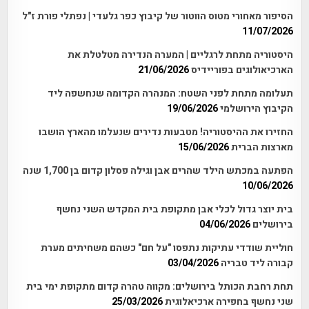
הסיפור מאחורי מטוס הווטור של קיבוץ כפר גלעדי | נפתלי פורת ז"ל
11/07/2026
היסטוריה מתחת לרגליים | המערה הנדירה מטלטלת את
הארכיאולוגים בפוריידיס
21/06/2026
תעלומה מתחת לפני השטח: המנהרה הקדומה שנחשפה ליד
הקיבוץ הירושלמי
19/06/2026
החזירו את ההיסטוריה! מטבעות נדירים שנעלמו מהארץ הושבו
מארצות הברית
15/06/2026
הפתעה במכתש הילד שהרים אבן וגילה פסלון קדום בן 1,700 שנה
10/06/2026
בית יוצר גדול לכלי אבן מתקופת בית המקדש השני נחשף
בירושלים
04/06/2026
חוליית שודדי עתיקות נתפסו "על חם" כשהם משחיתים מערת
קבורה ליד טבריה
03/04/2026
תחת רחבת הכותל בירושלים: מקווה טהרה קדום מתקופת ימי בית
שני נחשף בחפירה ארכיאלוגית
25/03/2026