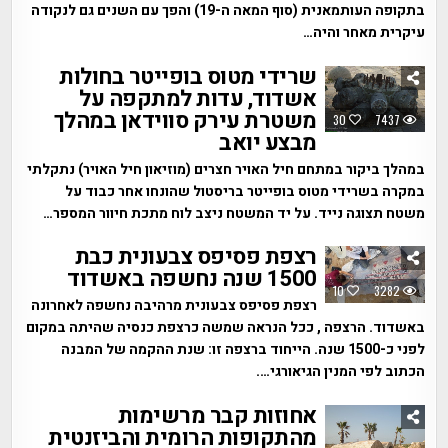
בתקופה העותמאנית (סוף המאה ה-19) והפך עם השנים גם לנקודה
עיקרית מאחר והיה…
שרידי מטוס בופייטר בחולות
אשדוד, עדות למתקפה על
משטרת עירק סווידאן במהלך
30
7437
מבצע יואב
במהלך ביקור במתחם חיל האויר חצרים (מוזיאון חיל האויר) נתקלתי
במקרה בשרידי מטוס בופייטר בריסטול שהונחו אחר כבוד על
משטח תצוגה נייד. על יד המשטח ניצב לוח מתכת חיוור המספר…
רצפת פסיפס צבעונית כבת
1500 שנה נחשפה באשדוד
10
3282
רצפת פסיפס צבעונית מרהיבה נחשפה לאחרונה
באשדוד. הרצפה , ככל הנראה שמשה כרצפת כנסיה שהיתה במקום
לפני כ-1500 שנה. הייחוד ברצפה זו: שנת ההקמה של המבנה
הכתוב לפי המנין הגיאורגי….
אחוזות קבר מרשימות
מהתקופות הרומית והביזנטית