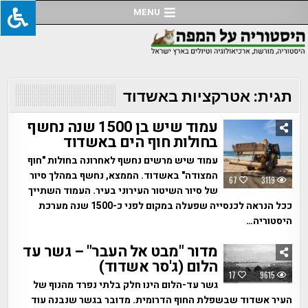
Ski
MENU
t
conten
תגית:
אטרקציות באשדוד
עמוד שיש בן 1500 שנה נחשף
בחולות חוף הים באשדוד
עמוד שיש מרשים נחשף לאחרונה בחולות "חוף
המצודה" באשדוד. הממצא, נחשף במהלך סיור
67
3119
של סיור השיטור העירוני בעיר. העמוד השתייך
ככל הנראה לכנסייה שפעלה במקום לפני כ-1500 שנה מערכת
היסטוריה…
מדור "מבט אל העבר" – גשר עד
הלום (ג'סר אשדוד)
17
9615
גשר עד-הלום הינו חלק בלתי נפרד מהנוף של
העיר אשדוד שבשפלת החוף הדרומית. מדובר בגשר שנבנה עוד