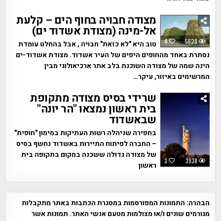
מצודה חבויה בחוף הים – קלעת
אל-מינה (מצודת אשדוד ים)
4
5628
טוב היא "לא כזאת" חבויה , אבל בהחלט עומדת
נסתרת באחד מהחופים היפים של העיר אשדוד. מצודת אשדוד-ים
הינה שמה של מצודה השוכנת בלב אתר ארכיאולוגי מבין
המרשימים באיזור, עיקר…
שרידי בסיס מצודה מתקופת
בית ראשון נמצאו "הר יונה"
שבאשדוד
בחפירה שניהלה רשות העתיקות במימון "חופית"
– החברה לפיתוח התיירות באשדוד נחשף בסיס
של מצודה גדולה ששכנה במקום בתקופה בית
3
3938
ראשון
הבהרה:
התמונות המפורסמות במסגרת הכתבות באתר מתקבלות
מגורמים שונים ו/או מצולמות מטעם אנשי האתר. תמונות אשר