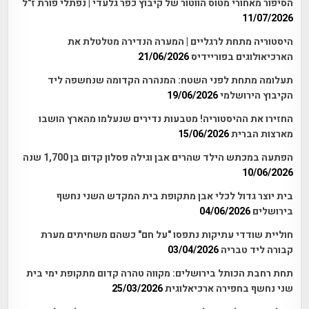
הסיפור מאחורי מטוס הווטור של קיבוץ כפר גלעדי | נפתלי פורת ז"ל
11/07/2026
היסטוריה מתחת לרגליים | המערה הנדירה מטלטלת את
הארכיאולוגים בפוריידיס
21/06/2026
תעלומה מתחת לפני השטח: המנהרה הקדומה שנחשפה ליד
הקיבוץ הירושלמי
19/06/2026
החזירו את ההיסטוריה! מטבעות נדירים שנעלמו מהארץ הושבו
מארצות הברית
15/06/2026
הפתעה במכתש הילד שהרים אבן וגילה פסלון קדום בן 1,700 שנה
10/06/2026
בית יוצר גדול לכלי אבן מתקופת בית המקדש השני נחשף
בירושלים
04/06/2026
חוליית שודדי עתיקות נתפסו "על חם" כשהם משחיתים מערת
קבורה ליד טבריה
03/04/2026
תחת רחבת הכותל בירושלים: מקווה טהרה קדום מתקופת ימי בית
שני נחשף בחפירה ארכיאלוגית
25/03/2026