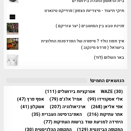
בית הראשון התגלה בירושלים
תיקי תיעוד - מיצדיות הצפון | פרוייקט טיגארט
פנינת טבע בין המושבים ( יער עזריקם )
איך תפוז נולד ? סיפורה של הפרדסנות החלוצית
בישראל ( פרדס מינקוב )
באר השלום (לוד)
הנושאים החמים!
(30)
WAZE
אטרקציות בירושלים
(111)
אלי אסקוזידו
(99)
אמיל אלג'ם
(79)
אסף פרץ
(47)
אפי אליאן
(268)
ארכיאולוגיה
(207)
אשקלון
(41)
אתר עתיקות
(216)
האוניברסיטה העברית
(35)
היחידה למניעת שוד ברשות העתיקות
(77)
התקופה הביזנטית
(129)
התקופה ההלניסטית
(30)