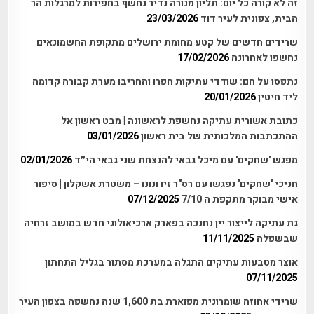
זה לא קורה כל יום: תליון מנורה נדיר נחשף בחפירות למרגלות הר
הבית, צפונית לעיר דוד
23/03/2026
שרידים חדשים של קטע מחומת ירושלים מתקופת החשמונאים
נחשפו לאחרונה
17/02/2026
נתפסו על חם: שודדי עתיקות חפרו והחריבו מערת קבורה קדומה
ליד חיטין
20/01/2026
כתובת אשורית עתיקה נחשפת לראשונה | מבט ראשון אל
ההתכתבות המלכותית של בית ראשון
03/01/2026
מפגש 'שחקים' עם מיכל גבאי להנצחת שני גבאי הי״ד
02/01/2026
חניכי 'שחקים' נפגשו עם רס"ר זיו ונונו – משטרת אשקלון | סיפור
אישי מבוקר מתקפת ה 7/10
07/12/2025
גת עתיקה לייצור יין נחנכה בפארק ארכיאולוגי חדש במושב זרחיה
שבשפלה
11/11/2025
אוצר מטבעות עתיקים התגלה במערכת מסתור בגליל התחתון
07/11/2025
שרידי אחוזה שומרונית מפוארת בת 1,600 שנה נחשפה בצפון העיר