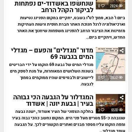
שנחשפו באשדוד-ים נפתחות
0
2824
לביקור הקהל הרחב
ביום ו' הבא, סמוך לט"ו בשבט, יתקיים במקום הפנינג נטיעות
וארכיאולוגיה לרגל חנוכת האתר חברת חופית ורשות העתיקות
מזמינות את הציבור הרחב להפנינג משפחות שיחנוך את האתר
החדש, ויתקיים ביום…
מדור "מגדלים" והפעם – מגדלי
המים בגבעה 69
מגדלי המים של גבעה 69 הוקמו על ידי הבריטים
בשנות השלושים המאוחרות, על מנת לספק מים
ליישובים ולבסיסים שהיו ממוקמים בסמוך
0
2832
לגבעה.
המגדלור על הגבעה הכי גבוהה
בעיר | גבעת יונה | אשדוד
3
6518
בחלקה הצפוני של העיר אשדוד, ישנה גבעה
שגובהה כ-55 מטרים מעל פני הים. המקום נחשב כהכי גבוה בעיר
ומפה הוקמו עליו מספר מבנים ואתרים הקשורים לכך. על הגבעה
עומד מגדלור…