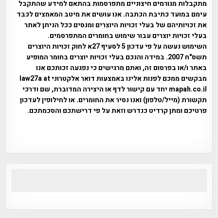
מתקבלות מגורמים חיצוניים מתפרסמות בהתאם למידע שהתקבל
עימם במועד כתיבת הכתבה. אנו עושים את מיטב המאמצים לכבד
את זכויותיהם של בעלי זכויות היוצרים ומנסים ככל הניתן לאתר
בעלי זכויות יוצרים עבור שימוש בחומרים המתפרסמים.
השימוש נעשה על פי עדכון 5 לסעיף 27א לחוק זכויות היוצרים
תשס"ח 2007. במידה והנכם בעלי זכויות יוצרים בחומר המופיע
באתר ו/או בפרסום זה, ואתם מרגישים כי נפגעה זכותכם אנו
מבקשים ממכם לפנות אלינו באמצעות דואר אלקטרוני law27a at
mapah.co.il יחד עם קישור לדף או היצירה המדוברת, שם ודרכי
תקשורת (מייל/טלפון) ואנו נסיר את החומרים. או לחילופין לעדכון
פרטיכם ומתן קרדיט כנדרש וזאת על פי דרישתכם והסכמתכם.
אפי אליאן , היסטוריה על המפה , פרוייקט טיגארט , Efi Elian ,
Tegart Fort , tegart fortress