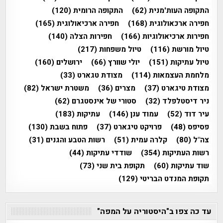
התקופה העות'מנית
(62)
התקופה הרומית
(120)
חפירה ארכאולוגית
(168)
חפירה ארכיאולוגית
(165)
חפירות ארכיאולוגיות
(166)
חפירות הצלה
(140)
טיול מורשת
(116)
טיול משפחות
(217)
טיול עתיקות
(151)
יולי שוורץ
(66)
ירושלים
(160)
מלחמת העצמאות
(114)
מצודת טגארט
(33)
מצודת טיגארט
(37)
מצרים
(36)
משטרת ישראל
(82)
ניר דיסטלפלד
(32)
סטורי של אינסטגרם
(62)
עיר דוד
(52)
עמוד ענן
(146)
עתיקות
(183)
פסיפס
(48)
פרויקט טיגארט
(37)
פתוח בשבת
(130)
צה"ל
(80)
קלרה עמית
(51)
רשות הטבע והגנים
(31)
רשות העתיקות
(354)
שודדי עתיקות
(44)
שוד עתיקות
(60)
תקופת בית שני
(73)
תקופת המנדט הבריטי
(129)
עד כה צפו ב"היסטוריה על המפה"