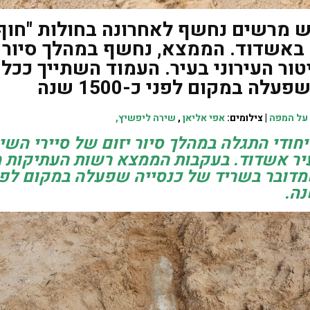
 מרשים נחשף לאחרונה בחולות "חוף
באשדוד. הממצא, נחשף במהלך סיור 
טור העירוני בעיר. העמוד השתייך ככל
עלה במקום לפני כ-1500 שנה
 על המפה
| צילומים:
אפי אליאן
,
שירה ליפשיץ,
חודי התגלה במהלך סיור יזום של סיירי השי
עיר אשדוד. בעקבות הממצא רשות העתיקות 
מדובר בשריד של כנסייה שפעלה במקום לפני