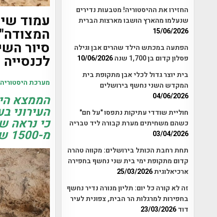
החזירו את ההיסטוריה! מטבעות נדירים
עמוד שיש
שנעלמו מהארץ הושבו מארצות הברית
המצודה" 
15/06/2026
סיור השי
הפתעה במכתש הילד שהרים אבן וגילה
לכנסייה שפ
פסלון קדום בן 1,700 שנה
10/06/2026
בית יוצר גדול לכלי אבן מתקופת בית
מערכת היסטוריה
המקדש השני נחשף בירושלים
04/06/2026
הממצא היי
העירוני ב
חוליית שודדי עתיקות נתפסו "על חם"
כי נראה ש
כשהם משחיתים מערת קבורה ליד טבריה
מ-1500 שנה.
03/04/2026
תחת רחבת הכותל בירושלים: מקווה טהרה
קדום מתקופת ימי בית שני נחשף בחפירה
ארכיאלוגית
25/03/2026
זה לא קורה כל יום: תליון מנורה נדיר נחשף
בחפירות למרגלות הר הבית, צפונית לעיר
דוד
23/03/2026