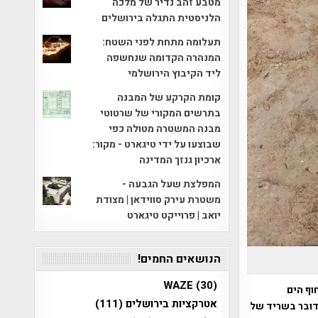
מטבע זהב נדיר של מלכה
הלניסטית התגלה בירושלים
תעלומה מתחת לפני השטח:
המנהרה הקדומה שנחשפה
ליד הקיבוץ הירושלמי
קומת הקרקע של המבנה
בתרשים המקורי של שרטוטי
מבנה המשטרה מטולה כפי
שבוצעו על ידי טיגארט - מקור:
ארכיון גנזך המדינה
המפלצת שעל הגבעה -
משטרת עירק סווידאן | מצודת
יואב | פרוייקט טיגארט
הנושאים החמים!
WAZE
(30)
וף הים
אטרקציות בירושלים
(111)
דובר בשריד של