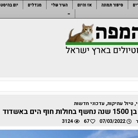
ים
סיפור תמונה
אז והיום
העיר שלי
מגדלים
יום בהיסטו
–
,
טיול עתיקות
,
עדכוני חדשות
הים באשדוד
3124
67
07/03/2022