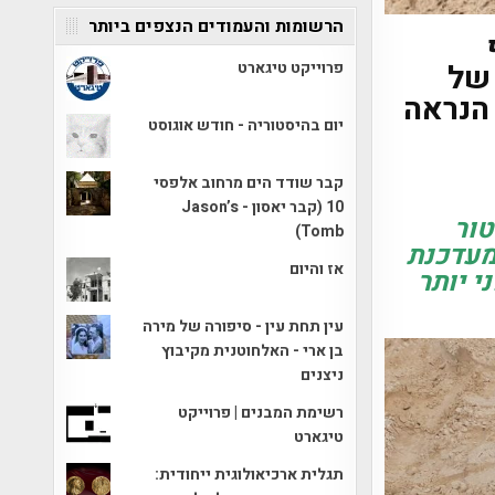
הרשומות והעמודים הנצפים ביותר
של
פרוייקט טיגארט
 הנראה
יום בהיסטוריה - חודש אוגוסט
קבר שודד הים מרחוב אלפסי
10 (קבר יאסון - Jason’s
טור
Tomb)
מעדכנת
אז והיום
 יותר
עין תחת עין - סיפורה של מירה
בן ארי - האלחוטנית מקיבוץ
ניצנים
רשימת המבנים | פרוייקט
טיגארט
תגלית ארכיאולוגית ייחודית: