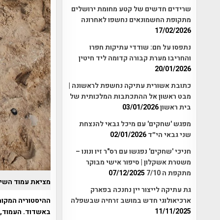
שרידים חדשים של קטע מחומת ירושלים
מתקופת החשמונאים נחשפו לאחרונה
17/02/2026
נתפסו על חם: שודדי עתיקות חפרו
והחריבו מערת קבורה קדומה ליד חיטין
20/01/2026
כתובת אשורית עתיקה נחשפת לראשונה |
מבט ראשון אל ההתכתבות המלכותית של
בית ראשון
03/01/2026
מפגש 'שחקים' עם מיכל גבאי להנצחת
שני גבאי הי״ד
02/01/2026
חניכי 'שחקים' נפגשו עם רס"ר זיו ונונו –
משטרת אשקלון | סיפור אישי מבוקר
מתקפת ה 7/10
07/12/2025
מציאת עמוד השיש
גת עתיקה לייצור יין נחנכה בפארק
ההיסטוריה המקומ
ארכיאולוגי חדש במושב זרחיה שבשפלה
11/11/2025
באשדוד. העמוד, 