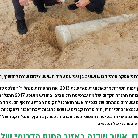
רוני מפקח איתי דבוש ושגיב בן גיגי עם עמוד השיש. צילום שירה ליפשיץ, 
בעיר אשדוד מתקיימות חפירות ארכאולוגיות מאז שנת 2013. את החפירות מ
לארכאולוגיה ותרבויות המזרח הקדום של
עשירים ממתחם של כנסייה אשר תוארכו לתקופה הביזנטית אף הם. אחד 
מצאו בחפירה זו, היה סדרת קברים שנשאו כתובות זיכרון אבור דיאקוניות ו
שר נמצאו יחד בסיטרה הצפונית של הכנסיה. כמו כן בנוסף, התגלה קבר של 
ס המרכזי של הכנסיה.
, אשר שכנה באזור החוף הדרומי של 