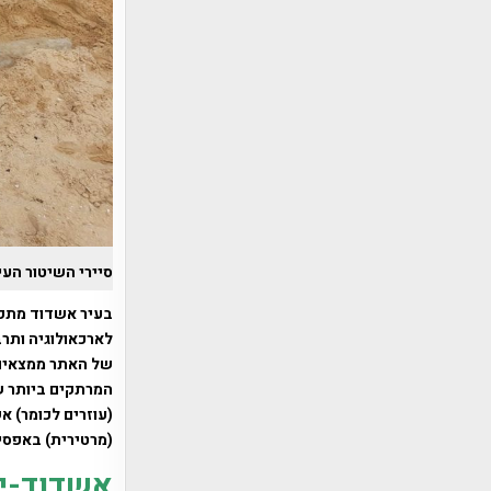
סיירי השיטור העי
של האתר ממצאים 
המרתקים ביותר שנ
(עוזרים לכומר) א
(מרטירית) באפסי
אשדוד-ים