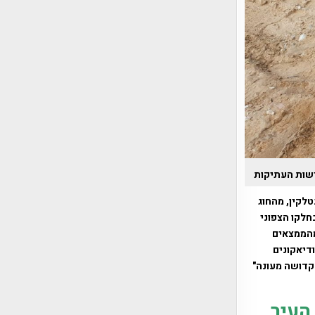
רשות העתיקות
נהל ד"ר אלכס פנטלקין, מהחוג
 אוניברסיטת תל אביב. בחודש אוגוסט 2017 התגלו בחלקו הצפוני
מהממצאים
דיאקונים
"קדושה מעונה"
העיר