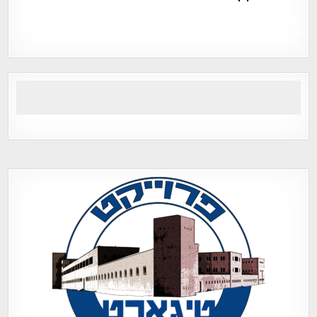
אפי אליאן , היסטוריה על המפה , פרוייקט טיגארט , Efi Elian ,
Tegart Fort , tegart fortress