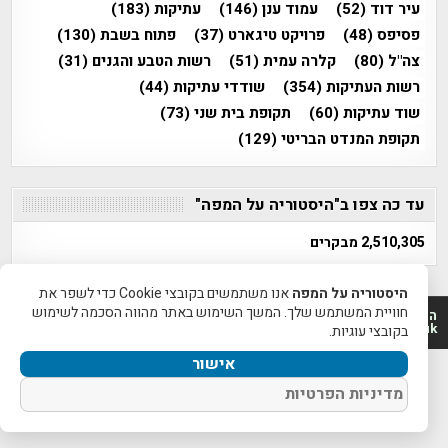
עיר דוד
(52)
עמוד ענן
(146)
עתיקות
(183)
פסיפס
(48)
פרויקט טיגארט
(37)
פתוח בשבת
(130)
צה"ל
(80)
קלרה עמית
(51)
רשות הטבע והגנים
(31)
רשות העתיקות
(354)
שודדי עתיקות
(44)
שוד עתיקות
(60)
תקופת בית שני
(73)
תקופת המנדט הבריטי
(129)
עד כה צפו ב"היסטוריה על המפה"
2,510,305 מבקרים
היסטוריה על המפה
אנו משתמשים בקובצי Cookie כדי לשפר את
חוויית המשתמש שלך. המשך השימוש באתר מהווה הסכמה לשימוש
היסטוריה על המפה 2011-2026 | פרוייקט טיגארט 2012-2026|
www.mapah.co.il | www.tegart.uk
בקובצי עוגיות.
אישור
מדיניות הפרטיות