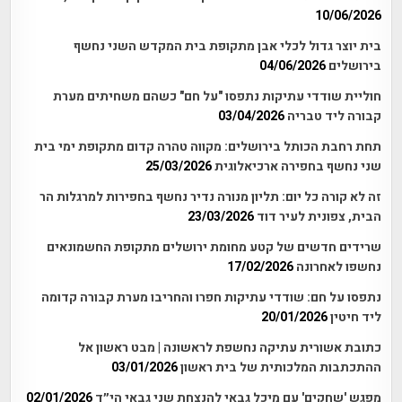
10/06/2026
בית יוצר גדול לכלי אבן מתקופת בית המקדש השני נחשף
בירושלים
04/06/2026
חוליית שודדי עתיקות נתפסו "על חם" כשהם משחיתים מערת
קבורה ליד טבריה
03/04/2026
תחת רחבת הכותל בירושלים: מקווה טהרה קדום מתקופת ימי בית
שני נחשף בחפירה ארכיאלוגית
25/03/2026
זה לא קורה כל יום: תליון מנורה נדיר נחשף בחפירות למרגלות הר
הבית, צפונית לעיר דוד
23/03/2026
שרידים חדשים של קטע מחומת ירושלים מתקופת החשמונאים
נחשפו לאחרונה
17/02/2026
נתפסו על חם: שודדי עתיקות חפרו והחריבו מערת קבורה קדומה
ליד חיטין
20/01/2026
כתובת אשורית עתיקה נחשפת לראשונה | מבט ראשון אל
ההתכתבות המלכותית של בית ראשון
03/01/2026
מפגש 'שחקים' עם מיכל גבאי להנצחת שני גבאי הי״ד
02/01/2026