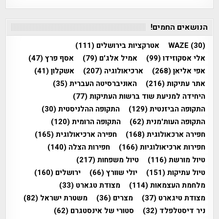
הנושאים החמים!
(30)
WAZE
אטרקציות בירושלים
(111)
אלי אסקוזידו
(99)
אמיל אלג'ם
(79)
אסף פרץ
(47)
אפי אליאן
(268)
ארכיאולוגיה
(207)
אשקלון
(41)
אתר עתיקות
(216)
האוניברסיטה העברית
(35)
היחידה למניעת שוד ברשות העתיקות
(77)
התקופה הביזנטית
(129)
התקופה ההלניסטית
(30)
התקופה העות'מנית
(62)
התקופה הרומית
(120)
חפירה ארכאולוגית
(168)
חפירה ארכיאולוגית
(165)
חפירות ארכיאולוגיות
(166)
חפירות הצלה
(140)
טיול מורשת
(116)
טיול משפחות
(217)
טיול עתיקות
(151)
יולי שוורץ
(66)
ירושלים
(160)
מלחמת העצמאות
(114)
מצודת טגארט
(33)
מצודת טיגארט
(37)
מצרים
(36)
משטרת ישראל
(82)
ניר דיסטלפלד
(32)
סטורי של אינסטגרם
(62)