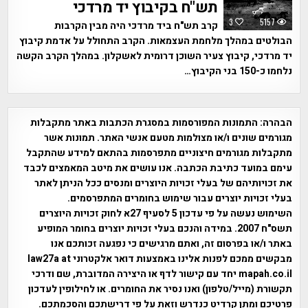
תש"ח בקיבוץ יד מרדכי
3
5157
קרב תש"ח ביד מרדכי היה מבין הקרבות
הבולטים במהלך מלחמת העצמאות. הקרב התחולל על אדמת קיבוץ
יד מרדכי, קיבוץ צעיר השוכן דרומית לאשקלון. במהלך הקרב הקשה
נלחמו כ-150 בני הקיבוץ…
הבהרה:
התמונות המפורסמות במסגרת הכתבות באתר מתקבלות
מגורמים שונים ו/או מצולמות מטעם אנשי האתר. תמונות אשר
מתקבלות מגורמים חיצוניים מתפרסמות בהתאם למידע שהתקבל
עימם במועד כתיבת הכתבה. אנו עושים את מיטב המאמצים לכבד
את זכויותיהם של בעלי זכויות היוצרים ומנסים ככל הניתן לאתר
בעלי זכויות יוצרים עבור שימוש בחומרים המתפרסמים.
השימוש נעשה על פי עדכון 5 לסעיף 27א לחוק זכויות היוצרים
תשס"ח 2007. במידה והנכם בעלי זכויות יוצרים בחומר המופיע
באתר ו/או בפרסום זה, ואתם מרגישים כי נפגעה זכותכם אנו
מבקשים ממכם לפנות אלינו באמצעות דואר אלקטרוני law27a at
mapah.co.il יחד עם קישור לדף או היצירה המדוברת, שם ודרכי
תקשורת (מייל/טלפון) ואנו נסיר את החומרים. או לחילופין לעדכון
פרטיכם ומתן קרדיט כנדרש וזאת על פי דרישתכם והסכמתכם.