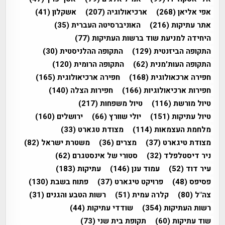
אפי אליאן
(268)
ארכיאולוגיה
(207)
אשקלון
(41)
אתר עתיקות
(216)
האוניברסיטה העברית
(35)
היחידה למניעת שוד ברשות העתיקות
(77)
התקופה הביזנטית
(129)
התקופה ההלניסטית
(30)
התקופה העות'מנית
(62)
התקופה הרומית
(120)
חפירה ארכאולוגית
(168)
חפירה ארכיאולוגית
(165)
חפירות ארכיאולוגיות
(166)
חפירות הצלה
(140)
טיול מורשת
(116)
טיול משפחות
(217)
טיול עתיקות
(151)
יולי שוורץ
(66)
ירושלים
(160)
מלחמת העצמאות
(114)
מצודת טגארט
(33)
מצודת טיגארט
(37)
מצרים
(36)
משטרת ישראל
(82)
ניר דיסטלפלד
(32)
סטורי של אינסטגרם
(62)
עיר דוד
(52)
עמוד ענן
(146)
עתיקות
(183)
פסיפס
(48)
פרויקט טיגארט
(37)
פתוח בשבת
(130)
צה"ל
(80)
קלרה עמית
(51)
רשות הטבע והגנים
(31)
רשות העתיקות
(354)
שודדי עתיקות
(44)
שוד עתיקות
(60)
תקופת בית שני
(73)