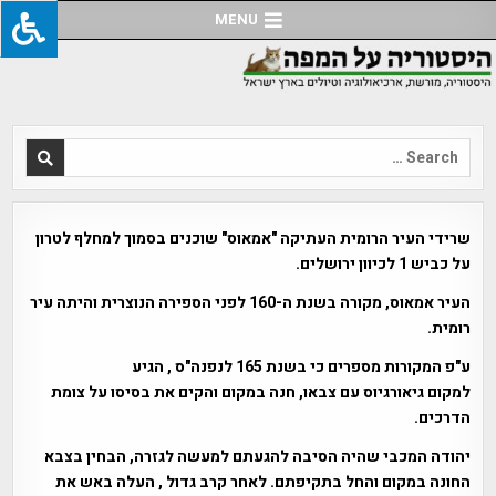
Ski
MENU
t
conten
Search
for:
שרידי העיר הרומית העתיקה "אמאוס" שוכנים בסמוך למחלף לטרון
על כביש 1 לכיוון ירושלים.
העיר אמאוס, מקורה בשנת ה-160 לפני הספירה הנוצרית והיתה עיר
רומית.
ע"פ המקורות מספרים כי בשנת 165 לנפנה"ס , הגיע
למקום גיאורגיוס עם צבאו, חנה במקום והקים את בסיסו על צומת
הדרכים.
יהודה המכבי שהיה הסיבה להגעתם למעשה לגזרה, הבחין בצבא
החונה במקום והחל בתקיפתם. לאחר קרב גדול , העלה באש את