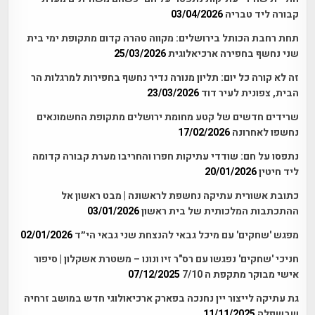
קבורה ליד טבריה
03/04/2026
תחת רחבת הכותל בירושלים: מקווה טהרה קדום מתקופת ימי בית
שני נחשף בחפירה ארכיאלוגית
25/03/2026
זה לא קורה כל יום: תליון מנורה נדיר נחשף בחפירות למרגלות הר
הבית, צפונית לעיר דוד
23/03/2026
שרידים חדשים של קטע מחומת ירושלים מתקופת החשמונאים
נחשפו לאחרונה
17/02/2026
נתפסו על חם: שודדי עתיקות חפרו והחריבו מערת קבורה קדומה
ליד חיטין
20/01/2026
כתובת אשורית עתיקה נחשפת לראשונה | מבט ראשון אל
ההתכתבות המלכותית של בית ראשון
03/01/2026
מפגש 'שחקים' עם מיכל גבאי להנצחת שני גבאי הי״ד
02/01/2026
חניכי 'שחקים' נפגשו עם רס"ר זיו ונונו – משטרת אשקלון | סיפור
אישי מבוקר מתקפת ה 7/10
07/12/2025
גת עתיקה לייצור יין נחנכה בפארק ארכיאולוגי חדש במושב זרחיה
שבשפלה
11/11/2025