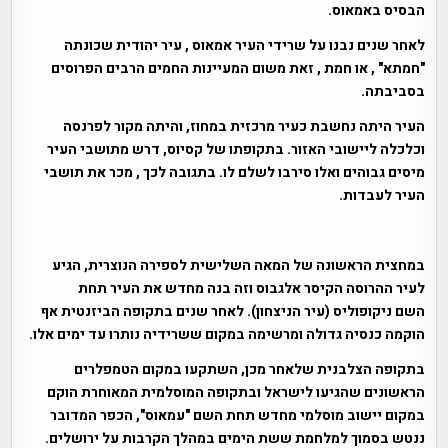
הבסיס באמאוס.
לאחר שנים נבנו על שרידי העיר אמאוס , עיר יהודית שכונתה
"חמתא" , או חמת , זאת משום המעיינות החמים הרבים הפרוסים
בסביבתה.
העיר היתה נחשבת כעיר מרכזית במחוז, והיתה מקור לפרנסה
וכלכלה ליישובי האזור. בתקופתו של קסיוס, דרש מתושבי העיר
מיסים גבוהים ואלו סירבו לשלם לו. בתגובה לכך , מכר את תושבי
העיר לעבדות.
במחצית הראשונה של המאה השלישית לספירה הנוצרית, הגיע
לעיר ההרוסה הקיסר אלגבוס וזה בנה מחדש את העיר תחת
השם ניקופוליס (עיר הניצחון). לאחר שנים בתקופה הביזנטית אף
הוקמה כנסיה גדולה ומרשימה במקום ששרידיה נותרו עד ימים אלו.
בתקופה הצלבנית שלאחר מכן, השתקעו במקום הטמפלרים
הראשונים שהגיעו לישראל ובתקופה המוסלמית המאוחרת הוקם
במקום יישוב מוסלמי מחדש תחת השם "עמאוס", הכפר המדובר
ננטש בסמוך למלחמת ששת הימים במהלך הקרבות על ירושלים.