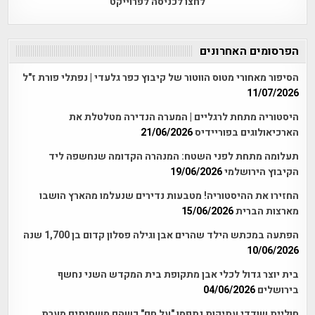
לחצו לכניסה לפרוייקט
הפרסומים האחרונים
הסיפור מאחורי מטוס הווטור של קיבוץ כפר גלעדי | נפתלי פורת ז"ל
11/07/2026
היסטוריה מתחת לרגליים | המערה הנדירה מטלטלת את
הארכיאולוגים בפוריידיס
21/06/2026
תעלומה מתחת לפני השטח: המנהרה הקדומה שנחשפה ליד
הקיבוץ הירושלמי
19/06/2026
החזירו את ההיסטוריה! מטבעות נדירים שנעלמו מהארץ הושבו
מארצות הברית
15/06/2026
הפתעה במכתש הילד שהרים אבן וגילה פסלון קדום בן 1,700 שנה
10/06/2026
בית יוצר גדול לכלי אבן מתקופת בית המקדש השני נחשף
בירושלים
04/06/2026
חוליית שודדי עתיקות נתפסו "על חם" כשהם משחיתים מערת