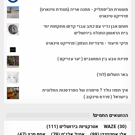
משטרת הג'יפתליק - מחנה אריה (מצודת טיגארט)
פרוייקט טיגארט
חותם אבן נדיר עם כתב עברי קדום מתקופת ימי
בית הראשון התגלה בירושלים
תיקי תיעוד - מיצדיות הצפון | פרוייקט טיגארט
פנינת טבע בין המושבים ( יער עזריקם )
באר השלום (לוד)
איך תפוז נולד ? סיפורה של הפרדסנות החלוצית
בישראל ( פרדס מינקוב )
הנושאים החמים!
(30)
WAZE
אטרקציות בירושלים
(111)
אלי אסקוזידו
(99)
אמיל אלג'ם
(79)
אסף פרץ
(47)