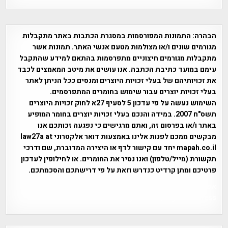
הבהרה:
התמונות המפורסמות במסגרת הכתבות באתר מתקבלות
מגורמים שונים ו/או מצולמות מטעם אנשי האתר. תמונות אשר
מתקבלות מגורמים חיצוניים מתפרסמות בהתאם למידע שהתקבל
עימם במועד כתיבת הכתבה. אנו עושים את מיטב המאמצים לכבד
את זכויותיהם של בעלי זכויות היוצרים ומנסים ככל הניתן לאתר
בעלי זכויות יוצרים עבור שימוש בחומרים המתפרסמים.
השימוש נעשה על פי עדכון 5 לסעיף 27א לחוק זכויות היוצרים
תשס"ח 2007. במידה והנכם בעלי זכויות יוצרים בחומר המופיע
באתר ו/או בפרסום זה, ואתם מרגישים כי נפגעה זכותכם אנו
מבקשים ממכם לפנות אלינו באמצעות דואר אלקטרוני law27a at
mapah.co.il יחד עם קישור לדף או היצירה המדוברת, שם ודרכי
תקשורת (מייל/טלפון) ואנו נסיר את החומרים. או לחילופין לעדכון
פרטיכם ומתן קרדיט כנדרש וזאת על פי דרישתכם והסכמתכם.
אפי אליאן , היסטוריה על המפה , פרוייקט טיגארט , Efi Elian ,
Tegart Fort , tegart fortress